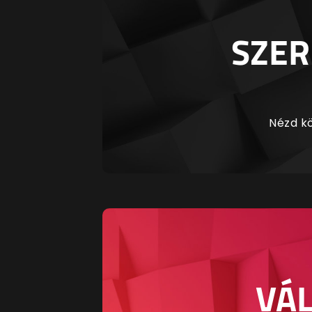
SZER
Nézd kö
VÁL