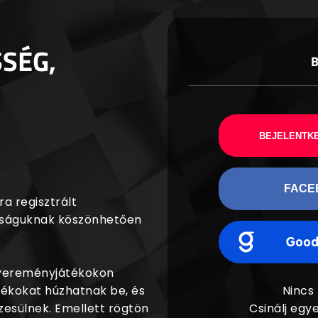
SSÉG,
BEJELENTKE
FACE
a regisztrált
agságuknak köszönhetően
nyereményjátékokon
dékokat húzhatnak be, és
Nincs
esülnek. Emellett rögtön
Csinálj egye