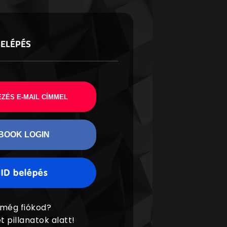
BELÉPÉS
ZÉS E-MAIL CÍMMEL
BOOK LOGIN
 még fiókod?
t pillanatok alatt!