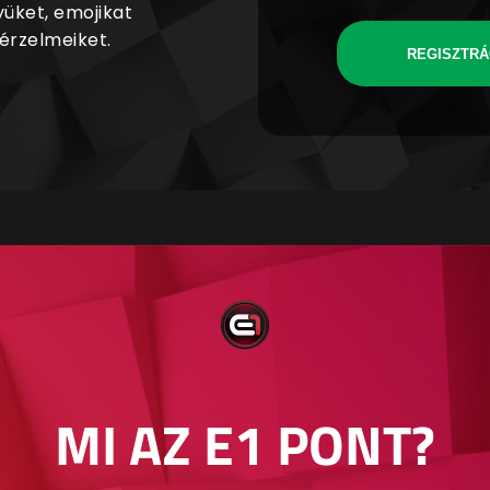
yüket, emojikat
 érzelmeiket.
REGISZTRÁ
MI AZ E1 PONT?