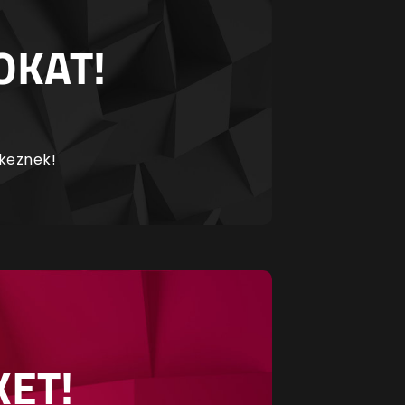
OKAT!
rkeznek!
KET!