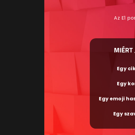
Az E1 po
MIÉRT 
Egy ci
Egy ko
Egy emoji ha
Egy sza