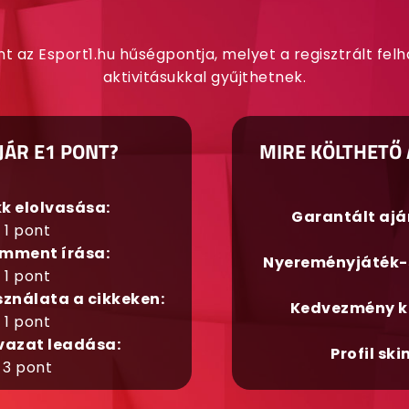
nt az Esport1.hu hűségpontja, melyet a regisztrált fel
aktivitásukkal gyűjthetnek.
JÁR E1 PONT?
MIRE KÖLTHETŐ 
kk elolvasása:
Garantált aj
1 pont
mment írása:
Nyereményjáték-
1 pont
sználata a cikkeken:
Kedvezmény k
1 pont
vazat leadása:
Profil ski
3 pont