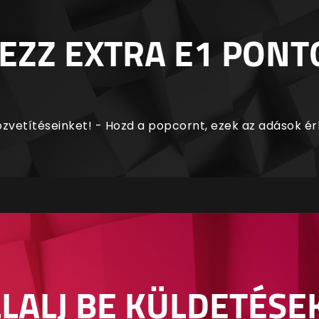
EZZ EXTRA E1 PONT
zvetítéseinket! - Hozd a popcornt, ezek az adások é
LALJ BE KÜLDETÉSE