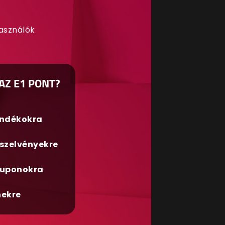
használók
AZ E1 PONT?
ándékokra
szelvényekre
uponokra
nekre