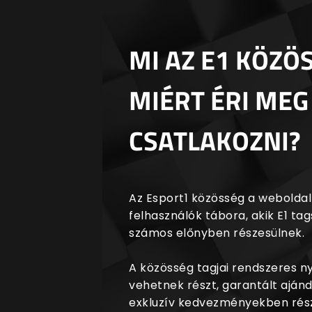
MI AZ E1 KÖZÖ
MIÉRT ÉRI MEG
CSATLAKOZNI?
Az Esport1 közösség a weboldalr
felhasználók tábora, akik E1 t
számos előnyben részesülnek.
A közösség tagjai rendszeres 
vehetnek részt, garantált aján
exkluzív kedvezményekben rész