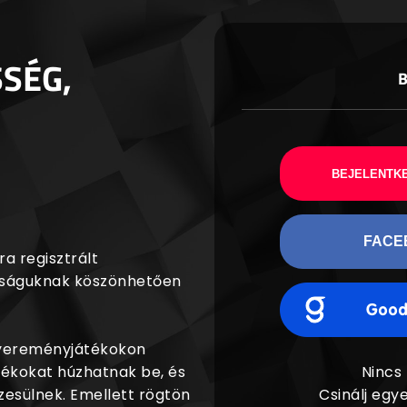
SSÉG,
BEJELENTKE
FACE
a regisztrált
agságuknak köszönhetően
nyereményjátékokon
dékokat húzhatnak be, és
Nincs
esülnek. Emellett rögtön
Csinálj egye