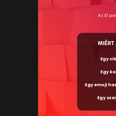
Az E1 po
MIÉRT 
Egy ci
Egy ko
Egy emoji ha
Egy sza