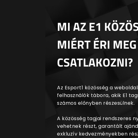
MI AZ E1 KÖZÖ
MIÉRT ÉRI MEG
CSATLAKOZNI?
Az Esport1 közösség a weboldalr
felhasználók tábora, akik E1 t
számos előnyben részesülnek.
A közösség tagjai rendszeres 
vehetnek részt, garantált aján
exkluzív kedvezményekben rész