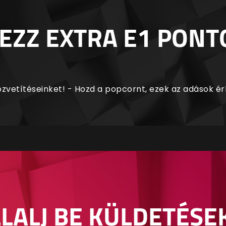
EZZ EXTRA E1 PONT
zvetítéseinket! - Hozd a popcornt, ezek az adások é
LALJ BE KÜLDETÉSE