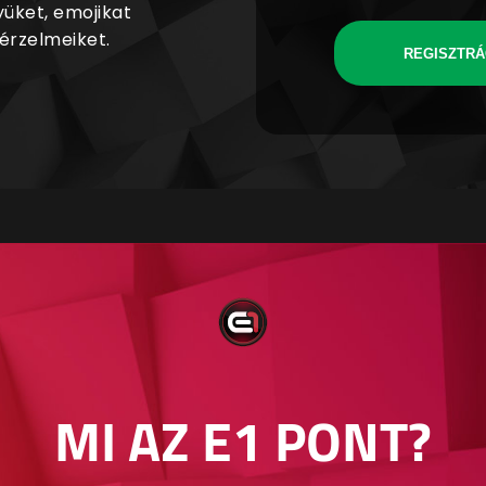
yüket, emojikat
 érzelmeiket.
REGISZTRÁ
MI AZ E1 PONT?