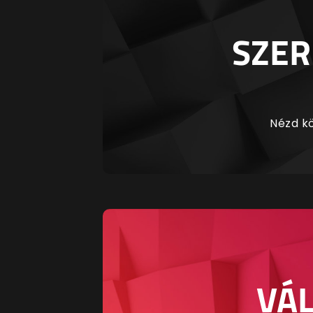
SZER
Nézd kö
VÁL