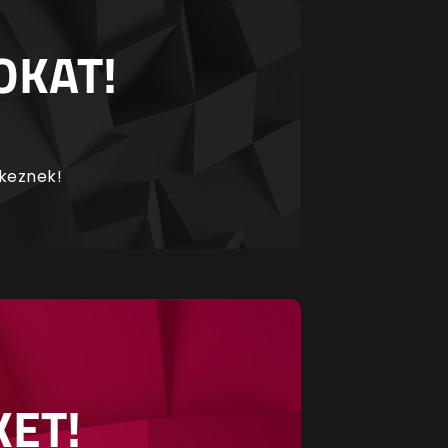
OKAT!
rkeznek!
KET!