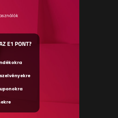
használók
AZ E1 PONT?
ándékokra
szelvényekre
uponokra
nekre