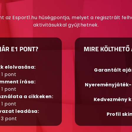
nt az Esport1.hu hűségpontja, melyet a regisztrált fel
aktivitásukkal gyűjthetnek.
JÁR E1 PONT?
MIRE KÖLTHETŐ 
kk elolvasása:
Garantált aj
1 pont
mment írása:
Nyereményjáték-
1 pont
sználata a cikkeken:
Kedvezmény k
1 pont
vazat leadása:
Profil ski
3 pont