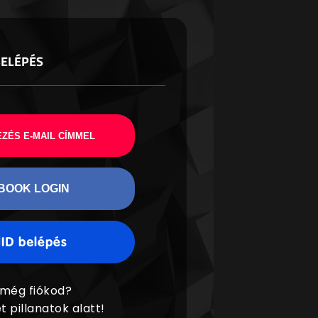
BELÉPÉS
ZÉS E-MAIL CÍMMEL
BOOK LOGIN
 még fiókod?
t pillanatok alatt!