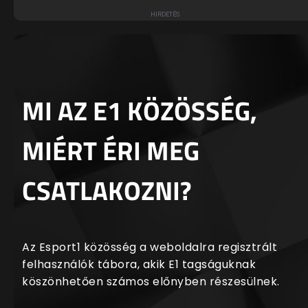
MI AZ E1 KÖZÖSSÉG,
MIÉRT ÉRI MEG
CSATLAKOZNI?
Az Esport1 közösség a weboldalra regisztrált
felhasználók tábora, akik E1 tagságuknak
köszönhetően számos előnyben részesülnek.