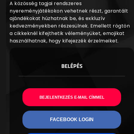
A közösség tagjai rendszeres
nyereményjátékokon vehetnek részt, garantált
ajándékokat húzhatnak be, és exkluzív
kedvezményekben részesülnek. Emellett rögtön
a cikkeknél kifejthetik véleményüket, emojikat
használhatnak, hogy kifejezzék érzelmeiket.
BELÉPÉS
BEJELENTKEZÉS E-MAIL CÍMMEL
FACEBOOK LOGIN