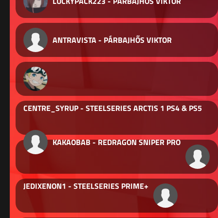
LUCKYPACK223 - PÁRBAJHŐS VIKTOR
ANTRAVISTA - PÁRBAJHŐS VIKTOR
CENTRE_SYRUP - STEELSERIES ARCTIS 1 PS4 & PS5
KAKAOBAB - REDRAGON SNIPER PRO
JEDIXENON1 - STEELSERIES PRIME+