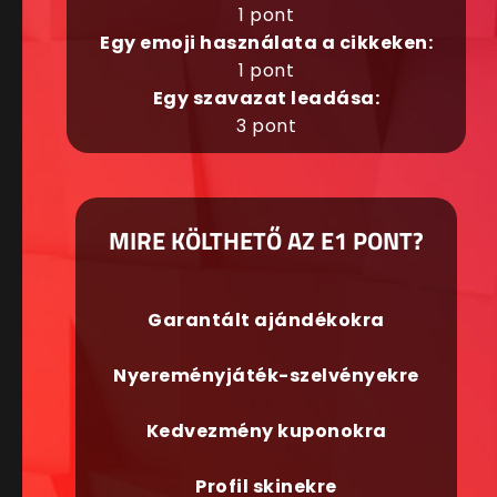
1 pont
Egy emoji használata a cikkeken:
1 pont
Egy szavazat leadása:
3 pont
MIRE KÖLTHETŐ AZ E1 PONT?
Garantált ajándékokra
Nyereményjáték-szelvényekre
Kedvezmény kuponokra
Profil skinekre