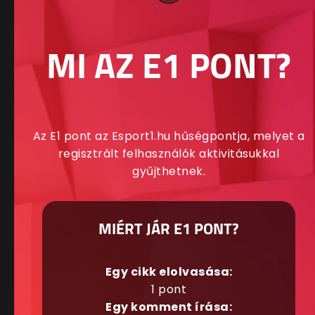
MI AZ E1 PONT?
Az E1 pont az Esport1.hu hűségpontja, melyet a
regisztrált felhasználók aktivitásukkal
gyűjthetnek.
MIÉRT JÁR E1 PONT?
Egy cikk elolvasása:
1 pont
Egy komment írása: