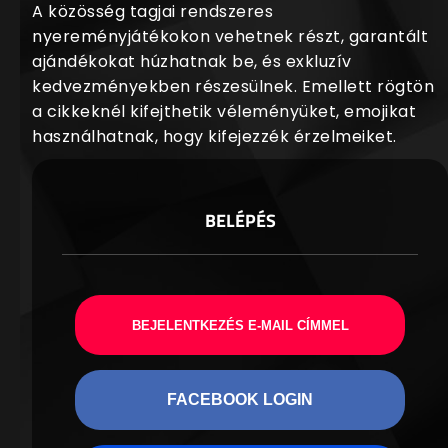
A közösség tagjai rendszeres
nyereményjátékokon vehetnek részt, garantált
ajándékokat húzhatnak be, és exkluzív
kedvezményekben részesülnek. Emellett rögtön
a cikkeknél kifejthetik véleményüket, emojikat
használhatnak, hogy kifejezzék érzelmeiket.
BELÉPÉS
BEJELENTKEZÉS E-MAIL CÍMMEL
FACEBOOK LOGIN