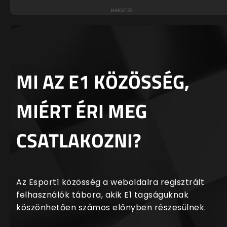
MI AZ E1 KÖZÖSSÉG,
MIÉRT ÉRI MEG
CSATLAKOZNI?
Az Esport1 közösség a weboldalra regisztrált
felhasználók tábora, akik E1 tagságuknak
köszönhetően számos előnyben részesülnek.