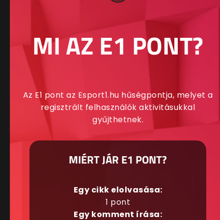
MI AZ E1 PONT?
Az E1 pont az Esport1.hu hűségpontja, melyet a
regisztrált felhasználók aktivitásukkal
gyűjthetnek.
MIÉRT JÁR E1 PONT?
Egy cikk elolvasása:
1 pont
Egy komment írása: