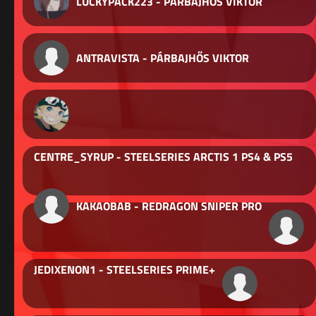
LUCKYPACK223 - PÁRBAJHŐS VIKTOR
ANTRAVISTA - PÁRBAJHŐS VIKTOR
CENTRE_SYRUP - STEELSERIES ARCTIS 1 PS4 & PS5
KAKAOBAB - REDRAGON SNIPER PRO
JEDIXENON1 - STEELSERIES PRIME+