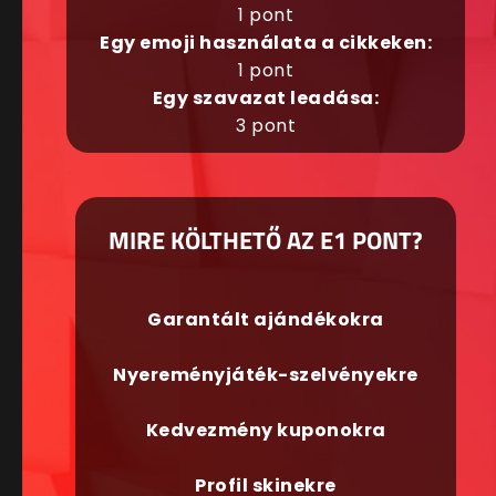
1 pont
Egy emoji használata a cikkeken:
1 pont
Egy szavazat leadása:
3 pont
MIRE KÖLTHETŐ AZ E1 PONT?
Garantált ajándékokra
Nyereményjáték-szelvényekre
Kedvezmény kuponokra
Profil skinekre