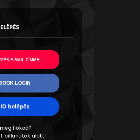
BELÉPÉS
ZÉS E-MAIL CÍMMEL
BOOK LOGIN
 még fiókod?
t pillanatok alatt!