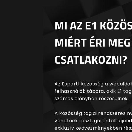
MI AZ E1 KÖZÖ
MIÉRT ÉRI MEG
CSATLAKOZNI?
Az Esport1 közösség a weboldalr
felhasználók tábora, akik E1 t
számos előnyben részesülnek.
A közösség tagjai rendszeres 
vehetnek részt, garantált aján
exkluzív kedvezményekben rész