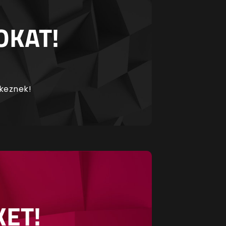
OKAT!
rkeznek!
KET!