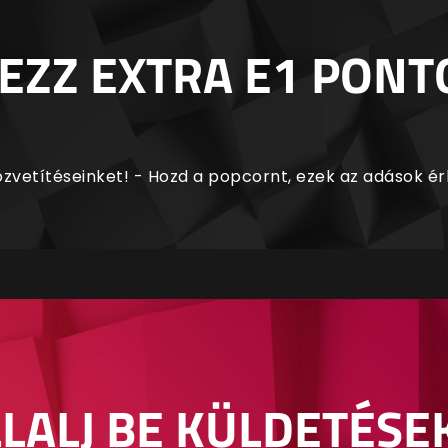
EZZ EXTRA E1 PONT
zvetítéseinket! - Hozd a popcornt, ezek az adások é
LALJ BE KÜLDETÉSE