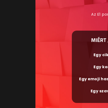
Az E1 po
MIÉRT 
Egy ci
Egy ko
Egy emoji ha
Egy sza