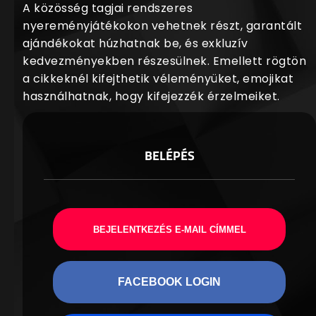
A közösség tagjai rendszeres
nyereményjátékokon vehetnek részt, garantált
ajándékokat húzhatnak be, és exkluzív
kedvezményekben részesülnek. Emellett rögtön
a cikkeknél kifejthetik véleményüket, emojikat
használhatnak, hogy kifejezzék érzelmeiket.
BELÉPÉS
BEJELENTKEZÉS E-MAIL CÍMMEL
FACEBOOK LOGIN