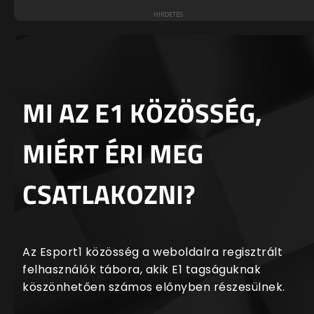
MI AZ E1 KÖZÖSSÉG,
MIÉRT ÉRI MEG
CSATLAKOZNI?
Az Esport1 közösség a weboldalra regisztrált
felhasználók tábora, akik E1 tagságuknak
köszönhetően számos előnyben részesülnek.