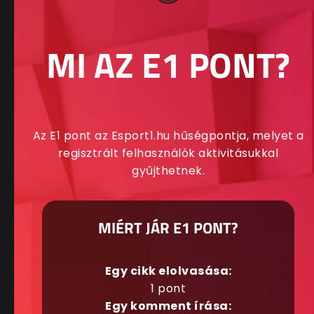
MI AZ E1 PONT?
Az E1 pont az Esport1.hu hűségpontja, melyet a
regisztrált felhasználók aktivitásukkal
gyűjthetnek.
MIÉRT JÁR E1 PONT?
Egy cikk elolvasása:
1 pont
Egy komment írása: