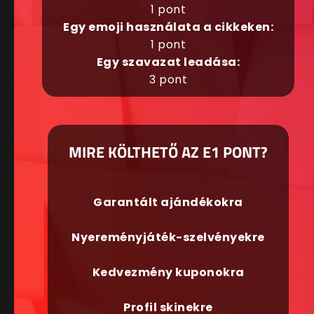
1 pont
Egy emoji használata a cikkeken:
1 pont
Egy szavazat leadása:
3 pont
MIRE KÖLTHETŐ AZ E1 PONT?
Garantált ajándékokra
Nyereményjáték-szelvényekre
Kedvezmény kuponokra
Profil skinekre