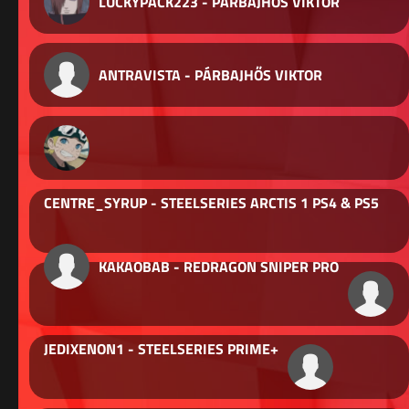
LUCKYPACK223 - PÁRBAJHŐS VIKTOR
ANTRAVISTA - PÁRBAJHŐS VIKTOR
CENTRE_SYRUP - STEELSERIES ARCTIS 1 PS4 & PS5
KAKAOBAB - REDRAGON SNIPER PRO
JEDIXENON1 - STEELSERIES PRIME+