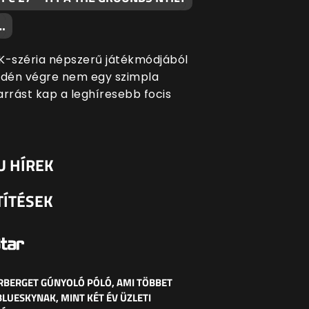
…
K-széria népszerű játékmódjából
idén végre nem egy szimpla
arrást kap a leghíresebb focis
U HÍREK
TÍTÉSEK
RBERGET GÚNYOLÓ PÓLÓ, AMI TÖBBET
BLUESKYNAK, MINT KÉT ÉV ÜZLETI