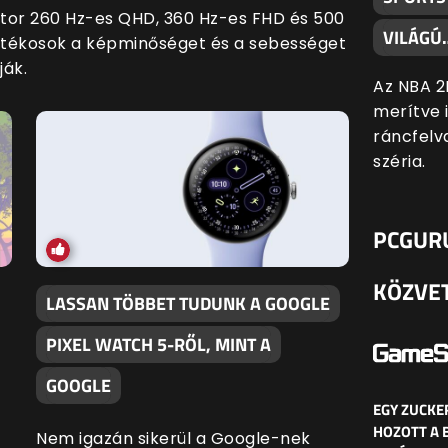
nitor 260 Hz-es QHD, 360 Hz-es FHD és 500
VILÁGÚ
játékosok a képminőséget és a sebességet
ják.
Az NBA 2
merítve 
ráncfelv
széria.
PCGUR
KÖZVE
LASSAN TÖBBET TUDUNK A GOOGLE
PIXEL WATCH 5-RŐL, MINT A
GOOGLE
EGY ZUCKE
HOZOTT A 
Nem igazán sikerül a Google-nek