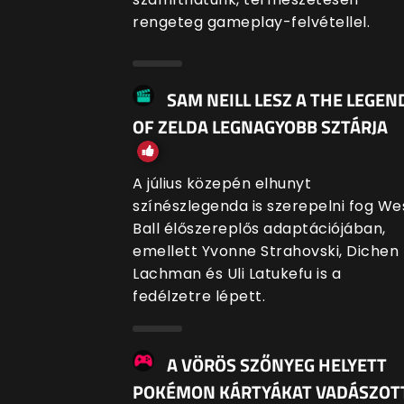
rengeteg gameplay-felvétellel.
SAM NEILL LESZ A THE LEGEN
OF ZELDA LEGNAGYOBB SZTÁRJA
A július közepén elhunyt
színészlegenda is szerepelni fog We
Ball élőszereplős adaptációjában,
emellett Yvonne Strahovski, Dichen
Lachman és Uli Latukefu is a
fedélzetre lépett.
A VÖRÖS SZŐNYEG HELYETT
POKÉMON KÁRTYÁKAT VADÁSZOT