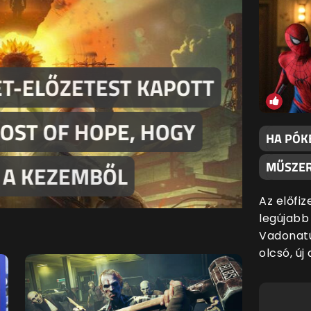
T-ELŐZETEST KAPOTT
MATR
ÚJ K
 COST OF HOPE, HOGY
20 E
BIZT
DE V
HA PÓK
MŰSZER
 A KEZEMBŐL
LEHE
LEM
JÁT
Az előfiz
legújabb
Vadonatú
olcsó, új