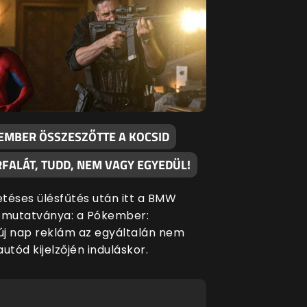
ICÁKKAL PROVOKÁL A SONY, A
ORSZAK KEZDŐDIK AZ EA ÉLETÉ
URÓ HELYETT MOST INGYEN A T
OS, HOGY BÚCSÚT INTHETÜNK A
AJON MIT NYERÜNK EZZEL MI,
EMBER ÖSSZESZŐTTE A KOCSID
FALÁT, TUDD, NEM VAGY EGYEDÜL!
T A FANTASZTIKUS MOONLIGHT
EZES JÁTÉKOKNAK
ÉKOSOK?
etéses ülésfűtés után itt a BMW
 mutatványa: a Pókember:
j nap reklám az egyáltalán nem
 autód kijelzőjén induláskor.