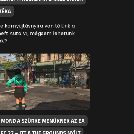
TÉKA
te karnyújtásnyira van tőlünk a
eft Auto VI, mégsem lehetünk
ak?
 MOND A SZÜRKE MENÜKNEK AZ EA
FC 27 – ITT A THE GROUNDS NYÍLT