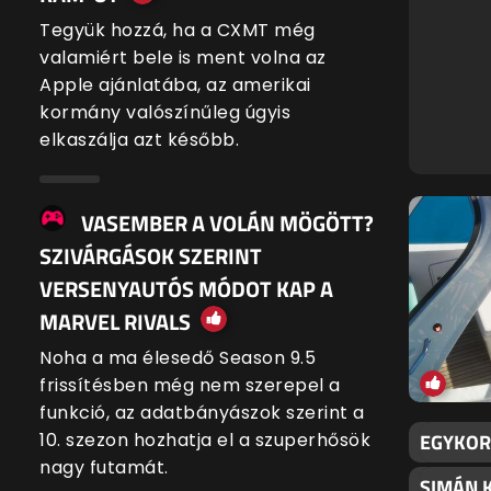
Tegyük hozzá, ha a CXMT még
valamiért bele is ment volna az
Apple ajánlatába, az amerikai
kormány valószínűleg úgyis
elkaszálja azt később.
VASEMBER A VOLÁN MÖGÖTT?
SZIVÁRGÁSOK SZERINT
VERSENYAUTÓS MÓDOT KAP A
MARVEL RIVALS
Noha a ma élesedő Season 9.5
frissítésben még nem szerepel a
funkció, az adatbányászok szerint a
10. szezon hozhatja el a szuperhősök
EGYKORI
nagy futamát.
SIMÁN 