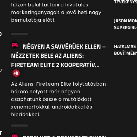
TEVÉKENY
házon belül tartani a hivatalos
marketinganyagait a jövő heti nagy
bemutatója előtt.
JASON MOM
SUPERGIRL
D
NÉGYEN A SAVVÉRŰEK ELLEN –
HATALMAS 
BŐVÍTMÉNY
NÉZZETEK BELE AZ ALIENS:
FIRETEAM ELITE 2 KOOPERATÍV…
s
Az Aliens: Fireteam Elite folytatásban
három helyett már négyen
csaphatunk össze a mutálódott
xenomorfokkal, androidokkal és
hibridekkel.
T