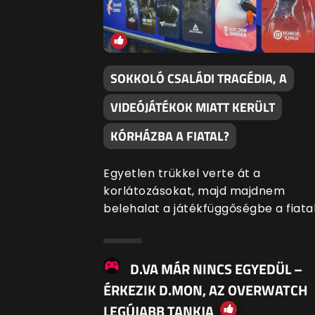
SOKKOLÓ CSALÁDI TRAGÉDIA, A
VIDEÓJÁTÉKOK MIATT KERÜLT
KÓRHÁZBA A FIATAL?
Egyetlen trükkel verte át a
korlátozásokat, majd majdnem
belehalat a játékfüggőségbe a fiatal
D.VA MÁR NINCS EGYEDÜL –
ÉRKEZIK D.MON, AZ OVERWATCH
LEGÚJABB TANKJA