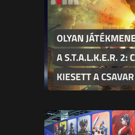
EM
OLYAN JÁTÉKMENE
A S.T.A.L.K.E.R. 2:
KIESETT A CSAVAR