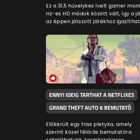
Ez a 31,5 hüvelykes ívelt gamer mo
Hz-es HD módok között vált, így a 
az éppen játszott játékhoz igazíthat
ENNYI IDEIG TARTHAT A NETFLIXES
GRAND THEFT AUTO 6 BEMUTATÓ
Előkerült egy friss pletyka, amely
szerint közel félórás bemutatóra
számíthatunk, természetesen