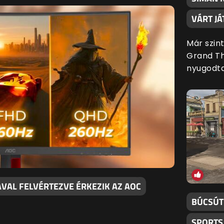
VÁRT JÁ
Már szin
Grand Th
nyugodt
ÁVAL FELVÉRTEZVE ÉRKEZIK AZ AOC
BÚCSÚT
SPORTS 