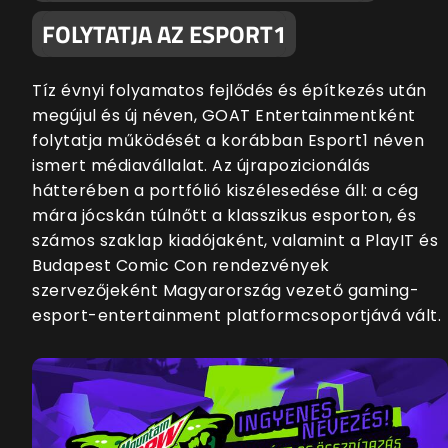
FOLYTATJA AZ ESPORT1
Tíz évnyi folyamatos fejlődés és építkezés után
megújul és új néven, GOAT Entertainmentként
folytatja működését a korábban Esport1 néven
ismert médiavállalat. Az újrapozicionálás
hátterében a portfólió kiszélesedése áll: a cég
mára jócskán túlnőtt a klasszikus esporton, és
számos szaklap kiadójaként, valamint a PlayIT és
Budapest Comic Con rendezvények
szervezőjeként Magyarország vezető gaming-
esport-entertainment platformcsoportjává vált.