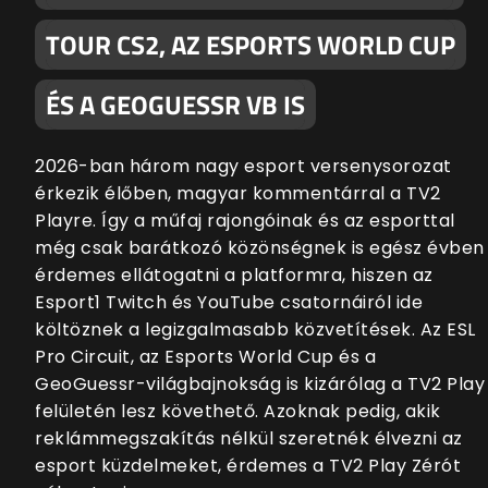
TOUR CS2, AZ ESPORTS WORLD CUP
ÉS A GEOGUESSR VB IS
2026-ban három nagy esport versenysorozat
érkezik élőben, magyar kommentárral a TV2
Playre. Így a műfaj rajongóinak és az esporttal
még csak barátkozó közönségnek is egész évben
érdemes ellátogatni a platformra, hiszen az
Esport1 Twitch és YouTube csatornáiról ide
költöznek a legizgalmasabb közvetítések. Az ESL
Pro Circuit, az Esports World Cup és a
GeoGuessr-világbajnokság is kizárólag a TV2 Play
felületén lesz követhető. Azoknak pedig, akik
reklámmegszakítás nélkül szeretnék élvezni az
esport küzdelmeket, érdemes a TV2 Play Zérót