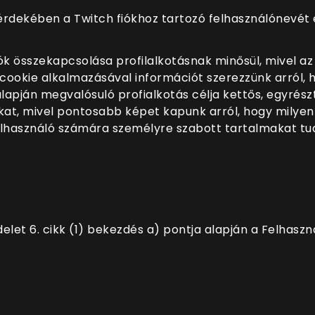
érdekében a Twitch fiókhoz tartozó felhasználónevét é
iók összekapcsolása profilalkotásnak minősül, mivel a
cookie alkalmazásával információt szerezzünk arról, 
lapján megvalósuló profialkotás célja kettős, egyrés
inkat, mivel pontosabb képet kapunk arról, hogy milyen
elhasználó számára személyre szabott tartalmakat tu
elet 6. cikk (1) bekezdés a) pontja alapján a Felhasz