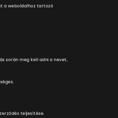
át a weboldalhoz tartozó
s során meg kell adni a nevet,
kséges.
zerződés teljesítése.