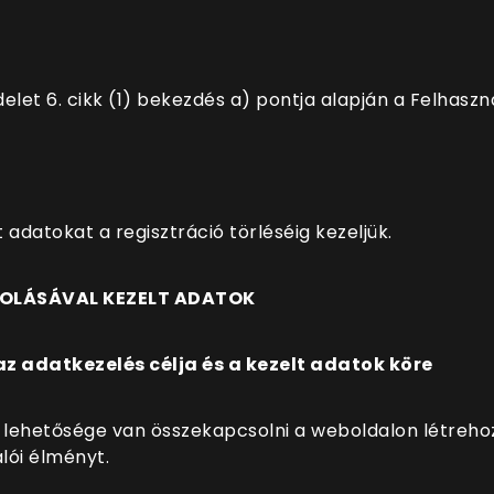
elet 6. cikk (1) bekezdés a) pontja alapján a Felhaszn
 adatokat a regisztráció törléséig kezeljük.
SOLÁSÁVAL KEZELT ADATOK
az adatkezelés célja és a kezelt adatok köre
lehetősége van összekapcsolni a weboldalon létrehozot
álói élményt.