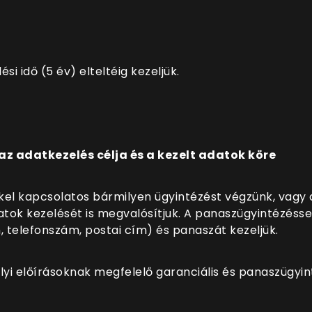
ési idő (5 év) elteltéig kezeljük.
az adatkezelés célja és a kezelt adatok köre
l kapcsolatos bármilyen ügyintézést végzünk, vagy a
tok kezelését is megvalósítjuk. A panaszügyintézésse
, telefonszám, postai cím) és panaszát kezeljük.
ályi előírásoknak megfelelő garanciális és panaszügyi