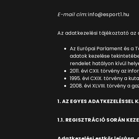
E-mail cím:
info@esport1.hu
Az adatkezelési tájékoztató az a
Az Európai Parlament és a T
adatok kezelése tekintetébe
rendelet hatályon kívül hel
2011. évi CXII. törvény az i
1995. évi CXIX. törvény a ku
2008. évi XLVIII. törvény a 
1. AZ EGYES ADATKEZELÉSSEL
1.1. REGISZTRÁCIÓ SORÁN KE
Adatkezelési estkör leírása, 