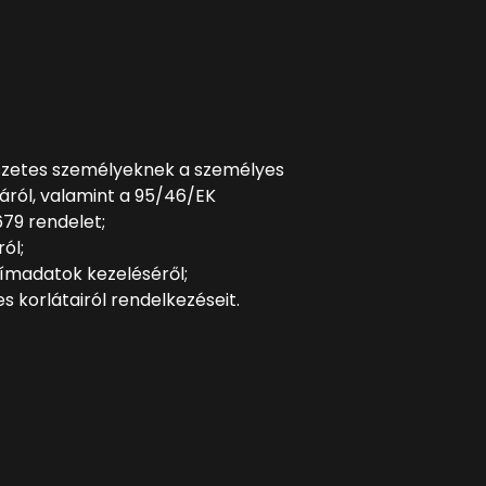
mészetes személyeknek a személyes
áról, valamint a 95/46/EK
679 rendelet;
ól;
kcímadatok kezeléséről;
s korlátairól rendelkezéseit.