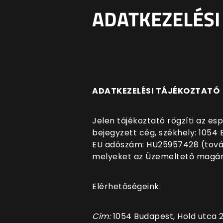
ADATKEZELÉSI
ADATKEZELÉSI TÁJÉKOZTATÓ
Jelen tájékoztató rögzíti az
esp
bejegyzett cég, székhely:
1054 
EU adószám: HU25957428 (tov
melyeket az Üzemeltető magára
Elérhetőségeink:
Cím:
1054 Budapest, Hold utca 21.