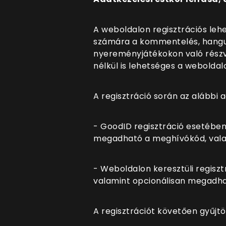
A weboldalon regisztrációs leh
számára a kommentelés, hangulat
nyereményjátékokon való részvé
nélkül is lehetséges a webolda
A regisztráció során az alábbi 
- GoodID regisztráció esetében
megadható a meghívókód, valam
- Weboldalon keresztüli regiszt
valamint opcionálisan megadhat
A regisztrációt követően gyűjtö