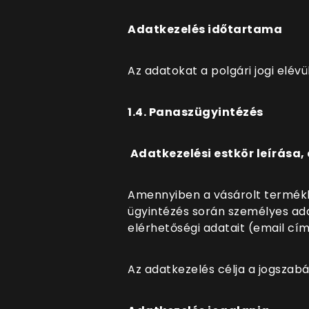
Adatkezelés időtartama
Az adatokat a polgári jogi elévül
1.4. Panaszügyintézés
Adatkezelési estkör leírása, 
Amennyiben a vásárolt termékke
ügyintézés során személyes ada
elérhetőségi adatait (email cím
Az adatkezelés célja a jogszab