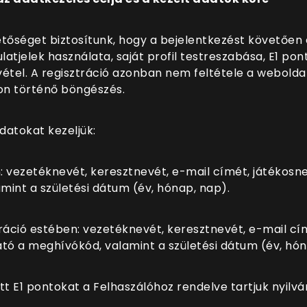
etőséget biztosítunk, hogy a bejelentkezést követően 
jelek használata, saját profil testreszabása, E1 pon
tel. A regisztráció azonban nem feltétele a weboldal
lon történő böngészés.
adatokat kezeljük:
: vezetéknevét, keresztnevét, e-mail címét, játékosne
int a születési dátum (év, hónap, nap).
ráció estében: vezetéknevét, keresztnevét, e-mail cím
ó a meghívókód, valamint a születési dátum (év, hón
tt E1 pontokat a Felhaszálóhoz rendelve tartjuk nyilvá