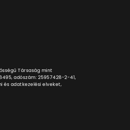
elősségű Társaság mint
98495, adószám: 25957428-2-41,
i és adatkezelési elveket,