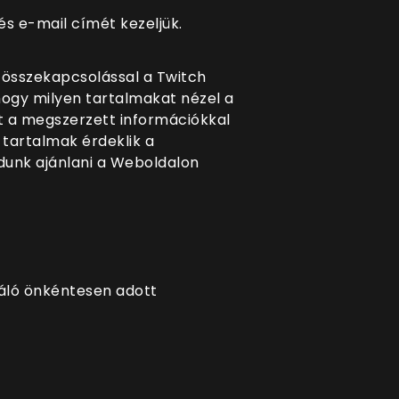
s e-mail címét kezeljük.
z összekapcsolással a Twitch
hogy milyen tartalmakat nézel a
zt a megszerzett információkkal
 tartalmak érdeklik a
dunk ajánlani a Weboldalon
náló önkéntesen adott