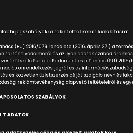
lábbi jogszabályokra tekintettel került kialakításra:
anács (EU) 2016/679 rendelete (2016. április 27.) a ter
n történő védelméről és az ilyen adatok szabad áramlás
yezéséről szóló Európai Parlament és a Tanács (EU) 2016/
nformációs önrendelkezési jogról és az információszabadságr
tatás és közvetlen üzletszerzés célját szolgáló név- és la
gazdasági reklámtevékenység alapvető feltételeiről és egye
 KAPCSOLATOS SZABÁLYOK
ZELT ADATOK
az adatkezelés célja és a kezelt adatok köre