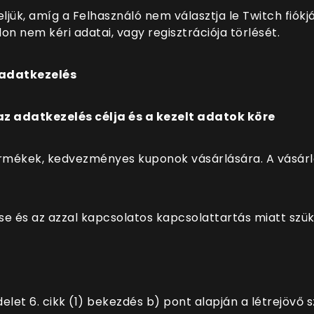
jük, amíg a Felhasználó nem választja le Twitch fiókj
on nem kéri adatai, vagy regisztrációja törlését.
 adatkezelés
az adatkezelés célja és a kezelt adatok köre
rmékek, kedvezményes kuponok vásárlására. A vásárlá
se és az azzal kapcsolatos kapcsolattartás miatt szü
elet 6. cikk (1) bekezdés b) pont alapján a létrejövő s