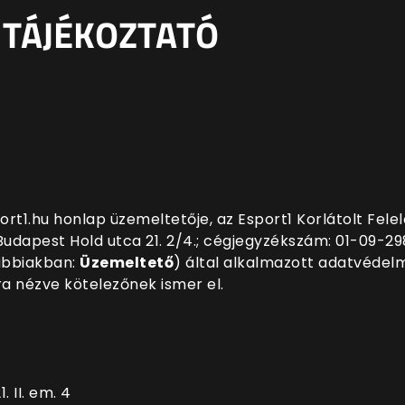
 TÁJÉKOZTATÓ
ort1.hu
honlap üzemeltetője, az Esport1 Korlátolt Fel
Budapest Hold utca 21. 2/4
.; cégjegyzékszám: 01-09-2
ábbiakban:
Üzemeltető
) által alkalmazott adatvédelm
 nézve kötelezőnek ismer el.
 II. em. 4