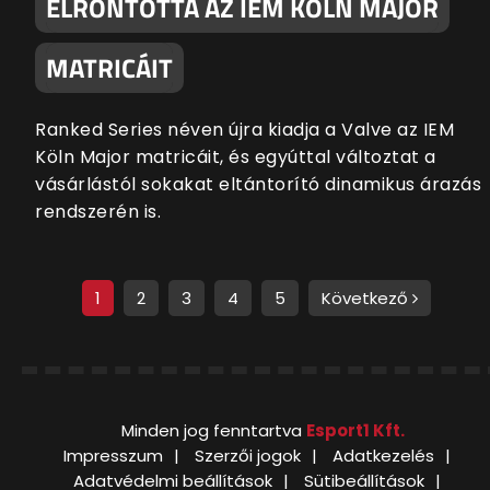
ELRONTOTTA AZ IEM KÖLN MAJOR
MATRICÁIT
Ranked Series néven újra kiadja a Valve az IEM
Köln Major matricáit, és egyúttal változtat a
vásárlástól sokakat eltántorító dinamikus árazás
rendszerén is.
1
2
3
4
5
Következő
Minden jog fenntartva
Esport1 Kft.
Impresszum
Szerzői jogok
Adatkezelés
Adatvédelmi beállítások
Sütibeállítások