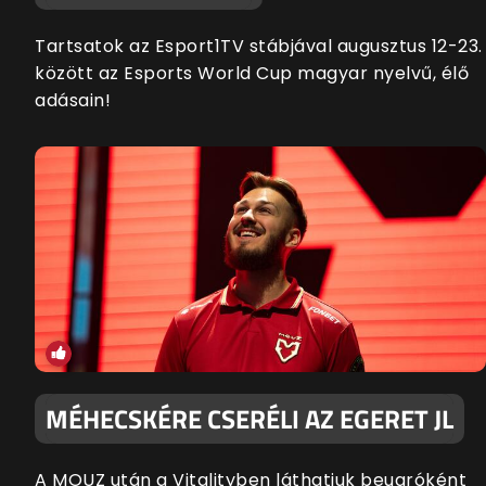
Tartsatok az Esport1TV stábjával augusztus 12-23.
között az Esports World Cup magyar nyelvű, élő
adásain!
MÉHECSKÉRE CSERÉLI AZ EGERET JL
A MOUZ után a Vitalityben láthatjuk beugróként