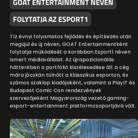
GOAT ENTERTAINMENT NÉVEN
FOLYTATJA AZ ESPORT1
Tíz évnyi folyamatos fejlődés és építkezés után
megújul és új néven, GOAT Entertainmentként
folytatja működését a korábban Esport1 néven
ismert médiavállalat. Az újrapozicionálás
hátterében a portfólió kiszélesedése áll: a cég
mára jócskán túlnőtt a klasszikus esporton, és
számos szaklap kiadójaként, valamint a PlayIT és
Budapest Comic Con rendezvények
szervezőjeként Magyarország vezető gaming-
esport-entertainment platformcsoportjává vált.