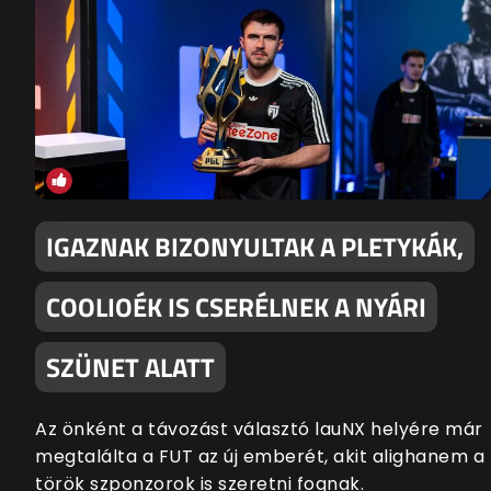
IGAZNAK BIZONYULTAK A PLETYKÁK,
COOLIOÉK IS CSERÉLNEK A NYÁRI
SZÜNET ALATT
Az önként a távozást választó lauNX helyére már
megtalálta a FUT az új emberét, akit alighanem a
török szponzorok is szeretni fognak.