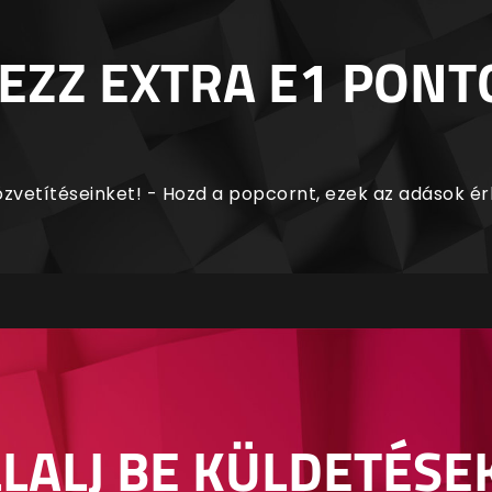
EZZ EXTRA E1 PONT
zvetítéseinket! - Hozd a popcornt, ezek az adások é
LALJ BE KÜLDETÉSE