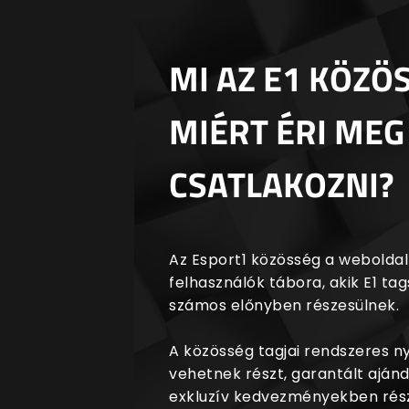
MI AZ E1 KÖZÖ
MIÉRT ÉRI MEG
CSATLAKOZNI?
Az Esport1 közösség a weboldalr
felhasználók tábora, akik E1 t
számos előnyben részesülnek.
A közösség tagjai rendszeres 
vehetnek részt, garantált aján
exkluzív kedvezményekben rész