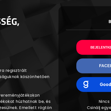
SSÉG,
BEJELENTKE
FACE
a regisztrált
agságuknak köszönhetően
nyereményjátékokon
dékokat húzhatnak be, és
Nincs
esülnek. Emellett rögtön
Csinálj egye