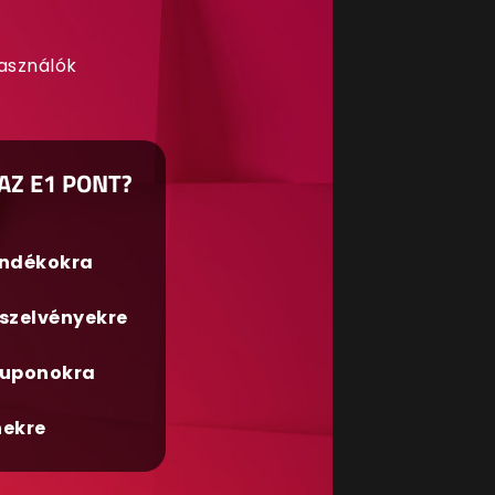
használók
AZ E1 PONT?
ándékokra
szelvényekre
uponokra
nekre