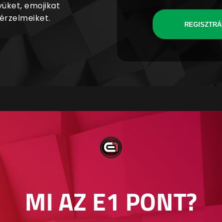
yüket, emojikat
 érzelmeiket.
REGISZTRÁ
MI AZ E1 PONT?