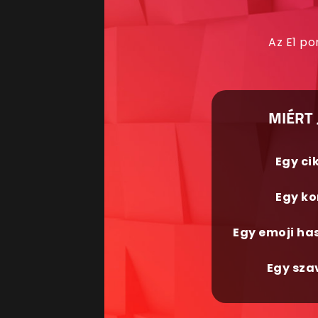
Az E1 po
MIÉRT 
Egy ci
Egy ko
Egy emoji ha
Egy sza