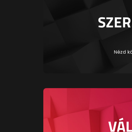
SZER
Nézd kö
VÁL