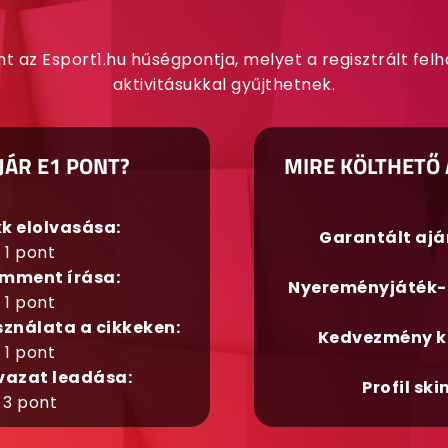
nt az Esport1.hu hűségpontja, melyet a regisztrált fel
aktivitásukkal gyűjthetnek.
JÁR E1 PONT?
MIRE KÖLTHETŐ 
kk elolvasása:
Garantált aj
1 pont
mment írása:
Nyereményjáték-
1 pont
sználata a cikkeken:
Kedvezmény k
1 pont
vazat leadása:
Profil ski
3 pont