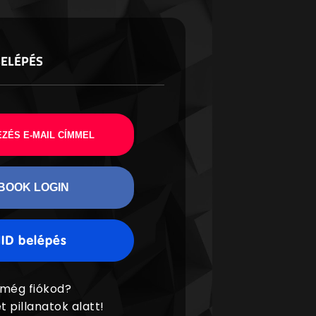
BELÉPÉS
ZÉS E-MAIL CÍMMEL
BOOK LOGIN
 még fiókod?
t pillanatok alatt!