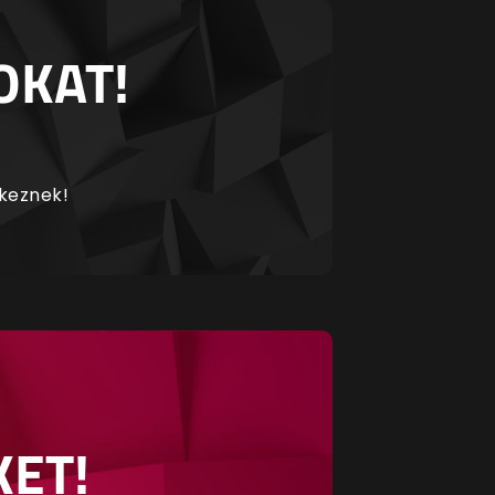
OKAT!
rkeznek!
KET!