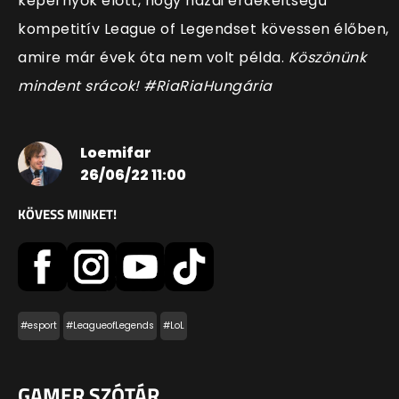
képernyők előtt, hogy hazai érdekeltségű
kompetitív League of Legendset kövessen élőben,
amire már évek óta nem volt példa.
Köszönünk
mindent srácok! #RiaRiaHungária
Loemifar
26/06/22 11:00
KÖVESS MINKET!
#esport
#LeagueofLegends
#LoL
GAMER SZÓTÁR