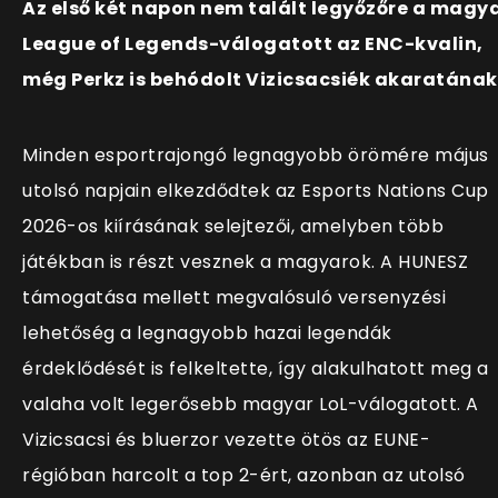
Az első két napon nem talált legyőzőre a magy
League of Legends-válogatott az ENC-kvalin,
még Perkz is behódolt Vizicsacsiék akaratának
Minden esportrajongó legnagyobb örömére május
utolsó napjain elkezdődtek az Esports Nations Cup
2026-os kiírásának selejtezői, amelyben több
játékban is részt vesznek a magyarok. A HUNESZ
támogatása mellett megvalósuló versenyzési
lehetőség a legnagyobb hazai legendák
érdeklődését is felkeltette, így alakulhatott meg a
valaha volt legerősebb magyar LoL-válogatott. A
Vizicsacsi és bluerzor vezette ötös az EUNE-
régióban harcolt a top 2-ért, azonban az utolsó