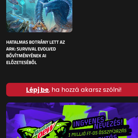
HATALMAS BOTRÁNY LETT AZ
ARK: SURVIVAL EVOLVED
BŐVÍTMÉNYÉNEK AI
ELŐZETESÉBŐL
Lépj be
, ha hozzá akarsz szólni!