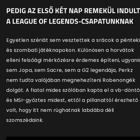
PEDIG AZ ELSŐ KÉT NAP REMEKÜL INDULT
A LEAGUE OF LEGENDS-CSAPATUNKNAK
Egyetlen szériát sem vesztettek a srácok a pénteki
és szombati játéknapokon. Különösen a horvátok
elleni felsőági mérkőzésre érdemes építeni, ugyani
sem Jopa, sem Sacre, sem a G2 legendája, Perkz
nem tudta valójában megnehezíteni Robenongék
dolgát. A fiatal mides szólóban kapta el a vb-döntő
és MSI-győztes midest, ettől a pillanattól érezhető
volt, hogy itt nem rúghatnak labdába déli
szomszédaink.