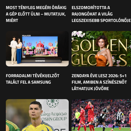
MOST TÉNYLEG MEGÉRI ÓRÁKIG
ELSZOMORÍTOTTA A
A GÉP ELŐTT ÜLNI – MUTATJUK,
RAJONGÓKAT A VILÁG
MIÉRT
LEGSZEXISEBB SPORTOLÓNŐJE
FORRADALMI TÉVÉKIJELZŐT
ZENDAYA ÉVE LESZ 2026: 5+1
TALÁLT FEL A SAMSUNG
FILM, AMIBEN A SZÍNÉSZNŐT
LÁTHATJUK JÖVŐRE