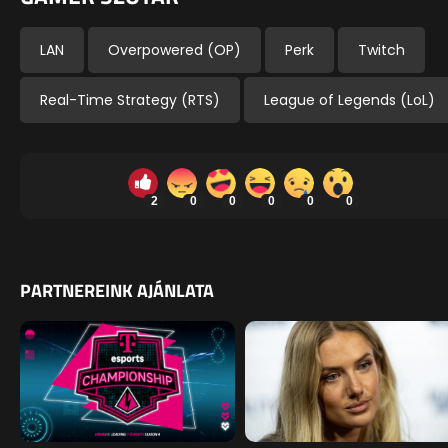
LAN
Overpowered (OP)
Perk
Twitch
Real-Time Strategy (RTS)
League of Legends (LoL)
2
0
0
0
0
0
PARTNEREINK AJÁNLATA