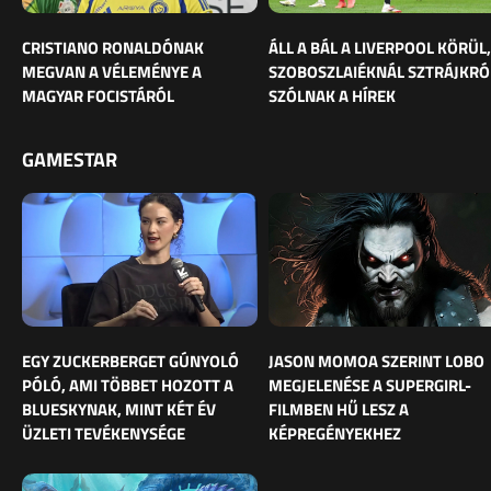
CRISTIANO RONALDÓNAK
ÁLL A BÁL A LIVERPOOL KÖRÜL,
MEGVAN A VÉLEMÉNYE A
SZOBOSZLAIÉKNÁL SZTRÁJKRÓ
MAGYAR FOCISTÁRÓL
SZÓLNAK A HÍREK
GAMESTAR
EGY ZUCKERBERGET GÚNYOLÓ
JASON MOMOA SZERINT LOBO
PÓLÓ, AMI TÖBBET HOZOTT A
MEGJELENÉSE A SUPERGIRL-
BLUESKYNAK, MINT KÉT ÉV
FILMBEN HŰ LESZ A
ÜZLETI TEVÉKENYSÉGE
KÉPREGÉNYEKHEZ