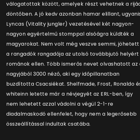
válogatottak között, amelyek részt vehetnek a rijád
döntőben. A jó kedv azonban hamar elillant, ugyani
Lyncas (Vitality jungler) vezetésével két nagyon-
nagyon egyértelmű stomppal alsóágra küldték a
magyarokat. Nem volt még veszve semmi, jöhetett
a rangadók rangadója az utolsó továbbjutó helyért
románok ellen. Több ismerős nevet olvashatott az 
nagyjából 3000 néző, aki egy időpillanatban
buzdította Csacsiékat. Shelfmade, Frost, Ronaldo é
whiteinn letette már a névjegyét az ERL-ben, így
nem lehetett azzal vádolni a végül 2-1-re
diadalmaskodó ellenfelet, hogy nem a legerősebb
összeállítással indultak csatába.