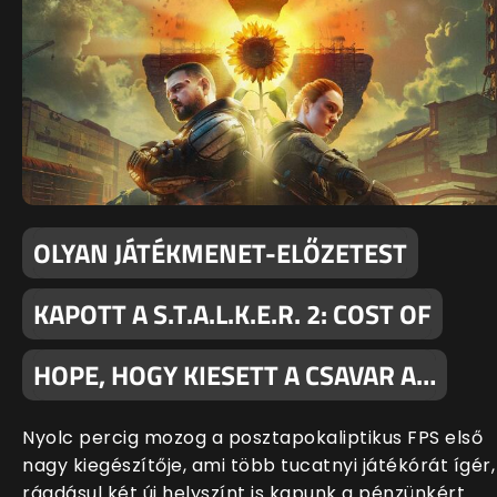
OLYAN JÁTÉKMENET-ELŐZETEST
KAPOTT A S.T.A.L.K.E.R. 2: COST OF
HOPE, HOGY KIESETT A CSAVAR A…
Nyolc percig mozog a posztapokaliptikus FPS első
nagy kiegészítője, ami több tucatnyi játékórát ígér,
ráadásul két új helyszínt is kapunk a pénzünkért.