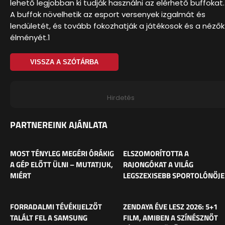
lehető legjobban ki tudják használni az elérhető buffokat.
A buffok növelhetik az esport versenyek izgalmát és
lendületét, és tovább fokozhatják a játékosok és a nézők
élményét.1
VISSZA A SZÓTÁRBA
Hirdetés
PARTNEREINK AJÁNLATA
MOST TÉNYLEG MEGÉRI ÓRÁKIG
ELSZOMORÍTOTTA A
A GÉP ELŐTT ÜLNI – MUTATJUK,
RAJONGÓKAT A VILÁG
MIÉRT
LEGSZEXISEBB SPORTOLÓNŐJE
FORRADALMI TÉVÉKIJELZŐT
ZENDAYA ÉVE LESZ 2026: 5+1
TALÁLT FEL A SAMSUNG
FILM, AMIBEN A SZÍNÉSZNŐT