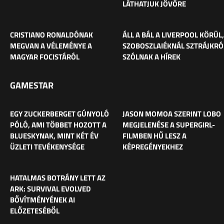
LÁTHATJUK JÖVŐRE
CRISTIANO RONALDÓNAK
ÁLL A BÁL A LIVERPOOL KÖRÜL,
MEGVAN A VÉLEMÉNYE A
SZOBOSZLAIÉKNÁL SZTRÁJKRÓ
MAGYAR FOCISTÁRÓL
SZÓLNAK A HÍREK
GAMESTAR
EGY ZUCKERBERGET GÚNYOLÓ
JASON MOMOA SZERINT LOBO
PÓLÓ, AMI TÖBBET HOZOTT A
MEGJELENÉSE A SUPERGIRL-
BLUESKYNAK, MINT KÉT ÉV
FILMBEN HŰ LESZ A
ÜZLETI TEVÉKENYSÉGE
KÉPREGÉNYEKHEZ
HATALMAS BOTRÁNY LETT AZ
ARK: SURVIVAL EVOLVED
BŐVÍTMÉNYÉNEK AI
ELŐZETESÉBŐL