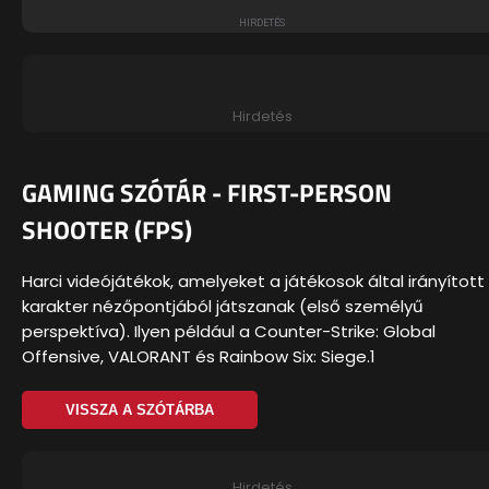
Hirdetés
GAMING SZÓTÁR - FIRST-PERSON
SHOOTER (FPS)
Harci videójátékok, amelyeket a játékosok által irányított
karakter nézőpontjából játszanak (első személyű
perspektíva). Ilyen például a Counter-Strike: Global
Offensive, VALORANT és Rainbow Six: Siege.1
VISSZA A SZÓTÁRBA
Hirdetés