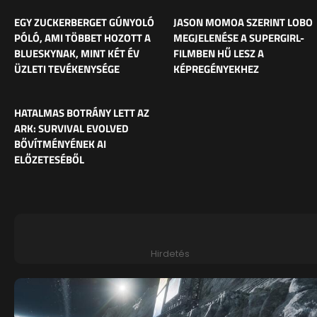
EGY ZUCKERBERGET GÚNYOLÓ
JASON MOMOA SZERINT LOBO
PÓLÓ, AMI TÖBBET HOZOTT A
MEGJELENÉSE A SUPERGIRL-
BLUESKYNAK, MINT KÉT ÉV
FILMBEN HŰ LESZ A
ÜZLETI TEVÉKENYSÉGE
KÉPREGÉNYEKHEZ
HATALMAS BOTRÁNY LETT AZ
ARK: SURVIVAL EVOLVED
BŐVÍTMÉNYÉNEK AI
ELŐZETESÉBŐL
Hirdetés