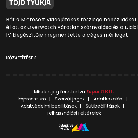
TOJÓ TYÚKJA
Bár a Microsoft videójátékos részlege nehéz időket
él át, az Overwatch váratlan szárnyalása és a Diab
IV kiegészítője megmentette a céges mérleget.
KÖZVETÍTÉSEK
Minden jog fenntartva
Esport1 Kft.
Impresszum
Szerzői jogok
Adatkezelés
Adatvédelmi beállítások
Sütibeállítások
Felhasználási Feltételek