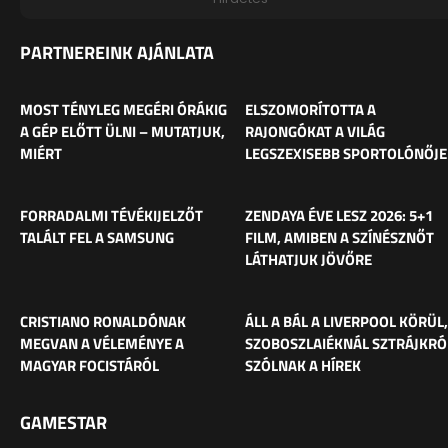
PARTNEREINK AJÁNLATA
MOST TÉNYLEG MEGÉRI ÓRÁKIG
ELSZOMORÍTOTTA A
A GÉP ELŐTT ÜLNI – MUTATJUK,
RAJONGÓKAT A VILÁG
MIÉRT
LEGSZEXISEBB SPORTOLÓNŐJE
FORRADALMI TÉVÉKIJELZŐT
ZENDAYA ÉVE LESZ 2026: 5+1
TALÁLT FEL A SAMSUNG
FILM, AMIBEN A SZÍNÉSZNŐT
LÁTHATJUK JÖVŐRE
CRISTIANO RONALDÓNAK
ÁLL A BÁL A LIVERPOOL KÖRÜL,
MEGVAN A VÉLEMÉNYE A
SZOBOSZLAIÉKNÁL SZTRÁJKRÓ
MAGYAR FOCISTÁRÓL
SZÓLNAK A HÍREK
GAMESTAR