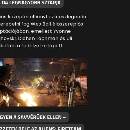
LDA LEGNAGYOBB SZTÁRJA
úlius közepén elhunyt színészlegenda
zerepelni fog Wes Ball élőszereplős
ptációjában, emellett Yvonne
ahovski, Dichen Lachman és Uli
kefu is a fedélzetre lépett.
GYEN A SAVVÉRŰEK ELLEN –
ZZETEK BELE AZ ALIENS: FIRETEAM