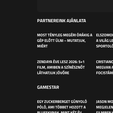
PARTNEREINK AJÁNLATA
MOST TÉNYLEG MEGÉRI ÓRÁKIG A
ELSZOMOR
GÉP ELŐTT ÜLNI – MUTATJUK,
A VILÁG L
MIÉRT
SPORTOL
ZENDAYA ÉVE LESZ 2026: 5+1
CRISTIAN
FILM, AMIBEN A SZÍNÉSZNŐT
MEGVAN A
LÁTHATJUK JÖVŐRE
FOCISTÁR
GAMESTAR
EGY ZUCKERBERGET GÚNYOLÓ
JASON MO
PÓLÓ, AMI TÖBBET HOZOTT A
MEGJELEN
BLUESKYNAK, MINT KÉT ÉV
FILMBEN 