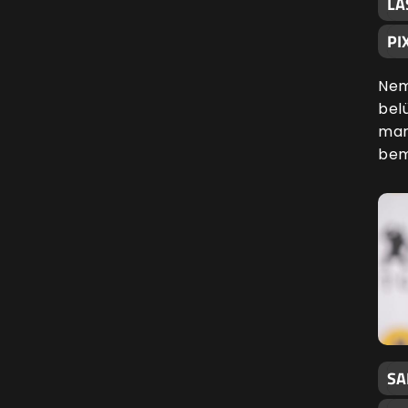
LA
PI
Nem
belü
mar
bem
SA