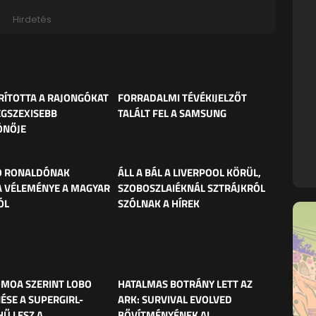
Hirdetés
ÍTOTTA A RAJONGÓKAT
FORRADALMI TÉVÉKIJELZŐT
EGSZEXISEBB
TALÁLT FEL A SAMSUNG
ÓNŐJE
O RONALDÓNAK
ÁLL A BÁL A LIVERPOOL KÖRÜL,
 VÉLEMÉNYE A MAGYAR
SZOBOSZLAIÉKNÁL SZTRÁJKRÓL
ÓL
SZÓLNAK A HÍREK
MOA SZERINT LOBO
HATALMAS BOTRÁNY LETT AZ
ÉSE A SUPERGIRL-
ARK: SURVIVAL EVOLVED
HŰ LESZ A
BŐVÍTMÉNYÉNEK AI