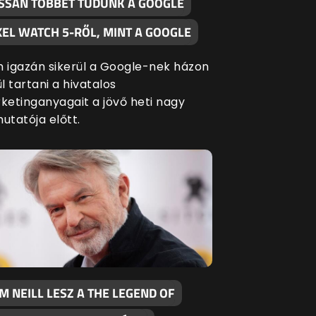
SSAN TÖBBET TUDUNK A GOOGLE
XEL WATCH 5-RŐL, MINT A GOOGLE
 igazán sikerül a Google-nek házon
l tartani a hivatalos
ketinganyagait a jövő heti nagy
utatója előtt.
M NEILL LESZ A THE LEGEND OF