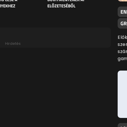
NYEKHEZ
ELŐZETESÉBŐL
EN
GR
Elők
Hirdetés
sze
szá
gam