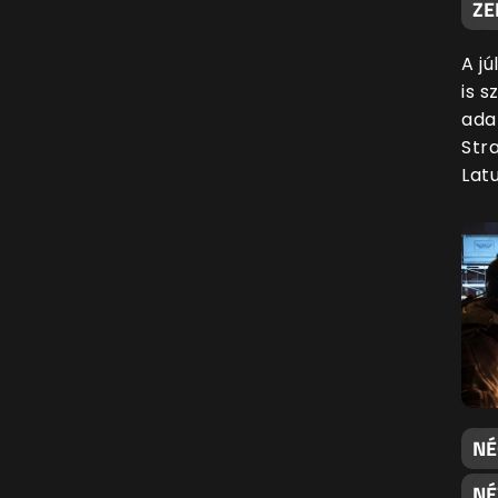
ZE
A j
is s
ada
Str
Latu
NÉ
NÉ