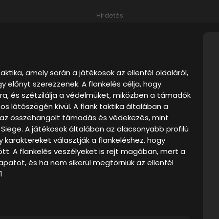
Hirdetés
ktika, amely során a játékosok az ellenfél oldaláról,
y előnyt szerezzenek. A flankelés célja, hogy
a, és szétzilálja a védelmüket, miközben a támadók
s látószögén kívül. A flank taktika általában a
s az összehangolt támadás és védekezés, mint
Siege. A játékosok általában az alacsonyabb profilú
karaktereket választják a flankeléshez, hogy
ött. A flankelés veszélyeket is rejt magában, mert a
atot, és ha nem sikerül megtörniük az ellenfél
1