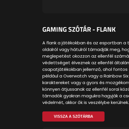
GAMING SZÓTÁR - FLANK
A flank a játékokban és az esportban a ta
oldalról vagy hátulról támadják meg, hog
meglepetést okozzon az ellenfél számár
védettséget élveznek az ellenfél általáno
csapatjátékokban jellemző, ahol fonto
például a Overwatch vagy a Rainbow Six 
karaktereket vagy a gyors és mozgékony 
könnyen átjussanak az ellenfél sorai köz
támadók gyakran magukra hagyják a csap
védelmét, akkor ők is veszélybe kerülnek.
VISSZA A SZÓTÁRBA