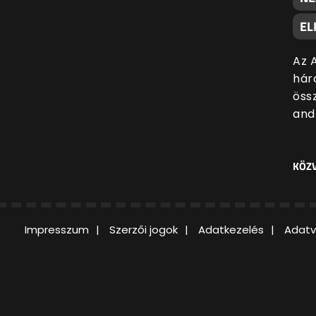
EL
Az A
hár
öss
andr
KÖZV
Impresszum
Szerzői jogok
Adatkezelés
Adatv