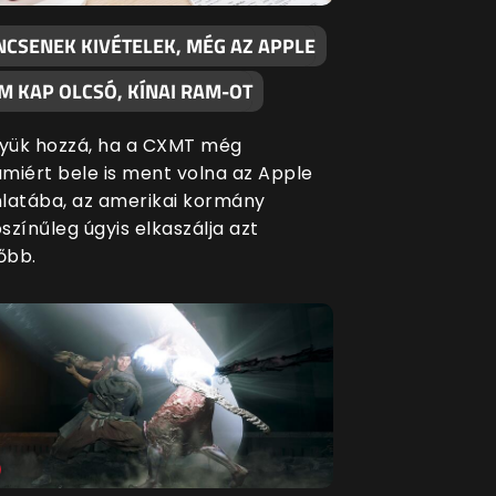
NCSENEK KIVÉTELEK, MÉG AZ APPLE
M KAP OLCSÓ, KÍNAI RAM-OT
yük hozzá, ha a CXMT még
amiért bele is ment volna az Apple
nlatába, az amerikai kormány
színűleg úgyis elkaszálja azt
őbb.