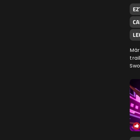
EZ
CA
LE
Már
tra
Swo