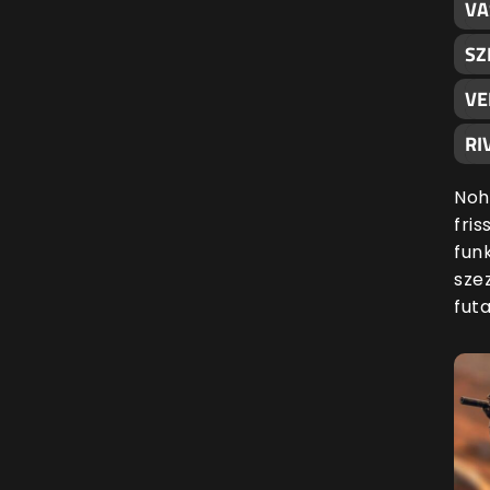
VA
SZ
VE
RI
Noh
fri
funk
sze
fut