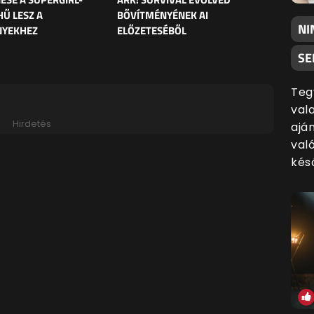
HŰ LESZ A
BŐVÍTMÉNYÉNEK AI
NI
NYEKHEZ
ELŐZETESÉBŐL
SE
Teg
val
Hirdetés
ajá
való
kés