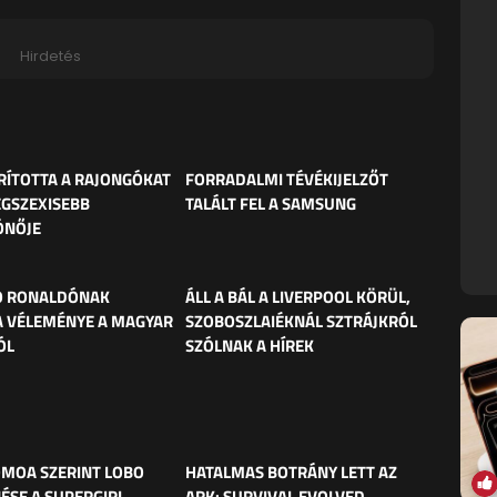
Hirdetés
ÍTOTTA A RAJONGÓKAT
FORRADALMI TÉVÉKIJELZŐT
EGSZEXISEBB
TALÁLT FEL A SAMSUNG
ÓNŐJE
O RONALDÓNAK
ÁLL A BÁL A LIVERPOOL KÖRÜL,
 VÉLEMÉNYE A MAGYAR
SZOBOSZLAIÉKNÁL SZTRÁJKRÓL
ÓL
SZÓLNAK A HÍREK
MOA SZERINT LOBO
HATALMAS BOTRÁNY LETT AZ
ÉSE A SUPERGIRL-
ARK: SURVIVAL EVOLVED