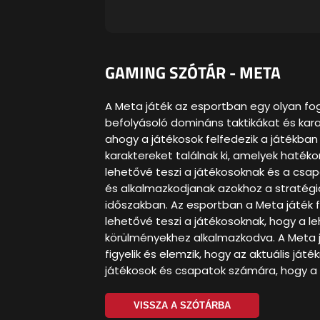
GAMING SZÓTÁR - META
A Meta játék az esportban egy olyan fo
befolyásoló domináns taktikákat és karak
ahogy a játékosok felfedezik a játékban 
karaktereket találnak ki, amelyek haték
lehetővé teszi a játékosoknak és a csapa
és alkalmazkodjanak azokhoz a stratégi
időszakban. Az esportban a Meta játék f
lehetővé teszi a játékosoknak, hogy a le
körülményekhez alkalmazkodva. A Meta já
figyelik és elemzik, hogy az aktuális já
játékosok és csapatok számára, hogy a l
VISSZA A SZÓTÁRBA