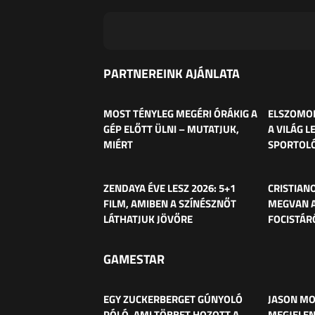
PARTNEREINK AJÁNLATA
MOST TÉNYLEG MEGÉRI ÓRÁKIG A
ELSZOMOR
GÉP ELŐTT ÜLNI – MUTATJUK,
A VILÁG L
MIÉRT
SPORTOL
ZENDAYA ÉVE LESZ 2026: 5+1
CRISTIAN
FILM, AMIBEN A SZÍNÉSZNŐT
MEGVAN A
LÁTHATJUK JÖVŐRE
FOCISTÁR
GAMESTAR
EGY ZUCKERBERGET GÚNYOLÓ
JASON MO
PÓLÓ, AMI TÖBBET HOZOTT A
MEGJELEN