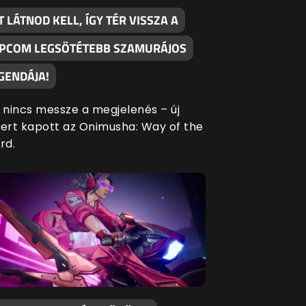
T LÁTNOD KELL, ÍGY TÉR VISSZA A
PCOM LEGSÖTÉTEBB SZAMURÁJOS
GENDÁJA!
 nincs messze a megjelenés – új
ilert kapott az Onimusha: Way of the
rd.