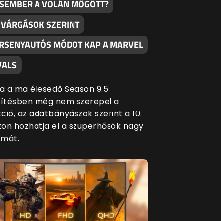
SEMBER A VOLÁN MÖGÖTT?
IVÁRGÁSOK SZERINT
RSENYAUTÓS MÓDOT KAP A MARVEL
VALS
a a ma élesedő Season 9.5
ssítésben még nem szerepel a
ció, az adatbányászok szerint a 10.
zon hozhatja el a szuperhősök nagy
amát.