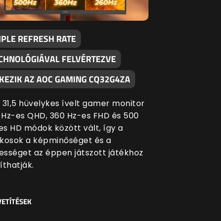
IPLE REFRESH RATE
CHNOLÓGIÁVAL FELVÉRTEZVE
KEZIK AZ AOC GAMING CQ32G4ZA
a 31,5 hüvelykes ívelt gamer monitor
 Hz-es QHD, 360 Hz-es FHD és 500
es HD módok között vált, így a
ékosok a képminőséget és a
ességet az éppen játszott játékhoz
íthatják.
ETÍTÉSEK