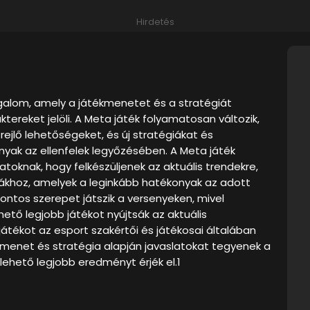
Hirdetés
galom, amely a játékmenetet és a stratégiát
tereket jelöli. A Meta játék folyamatosan változik,
rejlő lehetőségeket, és új stratégiákat és
onyak az ellenfelek legyőzésében. A Meta játék
toknak, hogy felkészüljenek az aktuális trendekre,
ákhoz, amelyek a leginkább hatékonyak az adott
ontos szerepet játszik a versenyeken, mivel
hető legjobb játékot nyújtsák az aktuális
tékot az esport szakértői és játékosai általában
tékmenet és stratégia alapján javaslatokat tegyenek a
ehető legjobb eredményt érjék el.1