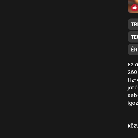
TR
TE
ÉR
Ez 
260
Hz-
ját
seb
igaz
KÖZV