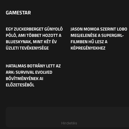
GAMESTAR
EGY ZUCKERBERGET GÚNYOLÓ
JASON MOMOA SZERINT LOBO
PÓLÓ, AMI TÖBBET HOZOTT A
MEGJELENÉSE A SUPERGIRL-
BLUESKYNAK, MINT KÉT ÉV
FILMBEN HŰ LESZ A
ÜZLETI TEVÉKENYSÉGE
KÉPREGÉNYEKHEZ
HATALMAS BOTRÁNY LETT AZ
ARK: SURVIVAL EVOLVED
BŐVÍTMÉNYÉNEK AI
ELŐZETESÉBŐL
Hirdetés