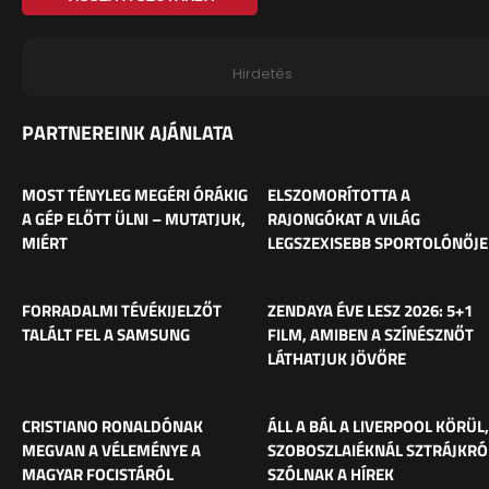
Hirdetés
PARTNEREINK AJÁNLATA
MOST TÉNYLEG MEGÉRI ÓRÁKIG
ELSZOMORÍTOTTA A
A GÉP ELŐTT ÜLNI – MUTATJUK,
RAJONGÓKAT A VILÁG
MIÉRT
LEGSZEXISEBB SPORTOLÓNŐJE
FORRADALMI TÉVÉKIJELZŐT
ZENDAYA ÉVE LESZ 2026: 5+1
TALÁLT FEL A SAMSUNG
FILM, AMIBEN A SZÍNÉSZNŐT
LÁTHATJUK JÖVŐRE
CRISTIANO RONALDÓNAK
ÁLL A BÁL A LIVERPOOL KÖRÜL,
MEGVAN A VÉLEMÉNYE A
SZOBOSZLAIÉKNÁL SZTRÁJKRÓ
MAGYAR FOCISTÁRÓL
SZÓLNAK A HÍREK