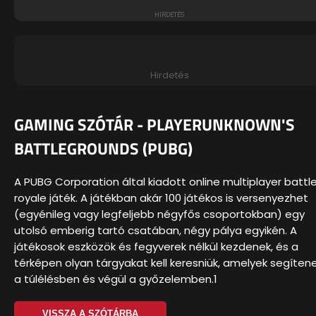
Hirdetés
GAMING SZÓTÁR - PLAYERUNKNOWN'S
BATTLEGROUNDS (PUBG)
A PUBG Corporation által kiadott online multiplayer battl
royale játék. A játékban akár 100 játékos is versenyezhet
(egyénileg vagy legfeljebb négyfős csoportokban) egy
utolsó emberig tartó csatában, négy pálya egyikén. A
játékosok eszközök és fegyverek nélkül kezdenek, és a
térképen olyan tárgyakat kell keresniük, amelyek segíten
a túlélésben és végül a győzelemben.1
VISSZA A SZÓTÁRBA