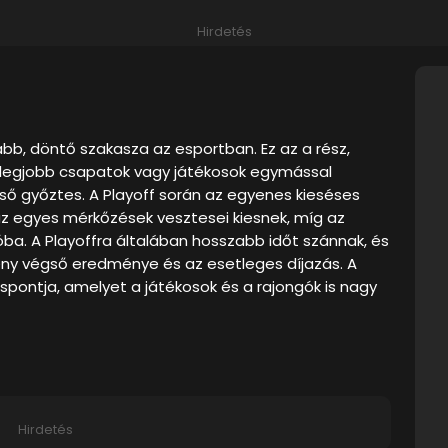
Hirdetés
bb, döntő szakasza az esportban. Ez az a rész,
tt legjobb csapatok vagy játékosok egymással
gső győztes. A Playoff során az egyenes kieséses
az egyes mérkőzések vesztesei kiesnek, míg az
ba. A Playoffra általában hosszabb időt szánnak, és
rseny végső eredménye és az esetleges díjazás. A
spontja, amelyet a játékosok és a rajongók is nagy
Hirdetés