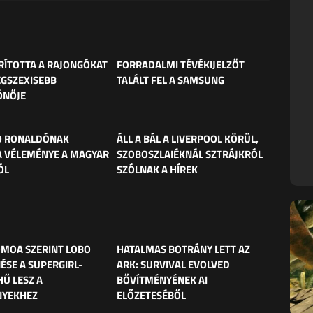
ÍTOTTA A RAJONGÓKAT
FORRADALMI TÉVÉKIJELZŐT
EGSZEXISEBB
TALÁLT FEL A SAMSUNG
ÓNŐJE
O RONALDÓNAK
ÁLL A BÁL A LIVERPOOL KÖRÜL,
 VÉLEMÉNYE A MAGYAR
SZOBOSZLAIÉKNÁL SZTRÁJKRÓL
ÓL
SZÓLNAK A HÍREK
MOA SZERINT LOBO
HATALMAS BOTRÁNY LETT AZ
ÉSE A SUPERGIRL-
ARK: SURVIVAL EVOLVED
HŰ LESZ A
BŐVÍTMÉNYÉNEK AI
NYEKHEZ
ELŐZETESÉBŐL