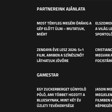
PARTNEREINK AJÁNLATA
MOST TÉNYLEG MEGÉRI ÓRÁKIG A
ELSZOMOR
GÉP ELŐTT ÜLNI – MUTATJUK,
A VILÁG L
MIÉRT
SPORTOL
ZENDAYA ÉVE LESZ 2026: 5+1
CRISTIAN
FILM, AMIBEN A SZÍNÉSZNŐT
MEGVAN A
LÁTHATJUK JÖVŐRE
FOCISTÁR
GAMESTAR
EGY ZUCKERBERGET GÚNYOLÓ
JASON MO
PÓLÓ, AMI TÖBBET HOZOTT A
MEGJELEN
BLUESKYNAK, MINT KÉT ÉV
FILMBEN 
ÜZLETI TEVÉKENYSÉGE
KÉPREGÉ