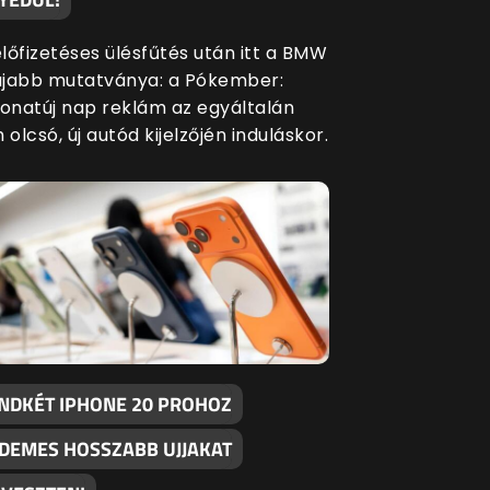
előfizetéses ülésfűtés után itt a BMW
újabb mutatványa: a Pókember:
onatúj nap reklám az egyáltalán
olcsó, új autód kijelzőjén induláskor.
NDKÉT IPHONE 20 PROHOZ
DEMES HOSSZABB UJJAKAT