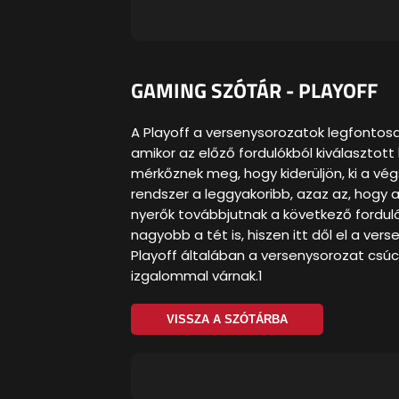
GAMING SZÓTÁR - PLAYOFF
A Playoff a versenysorozatok legfontosa
amikor az előző fordulókból kiválaszto
mérkőznek meg, hogy kiderüljön, ki a vé
rendszer a leggyakoribb, azaz az, hogy 
nyerők továbbjutnak a következő forduló
nagyobb a tét is, hiszen itt dől el a ve
Playoff általában a versenysorozat csúc
izgalommal várnak.1
VISSZA A SZÓTÁRBA