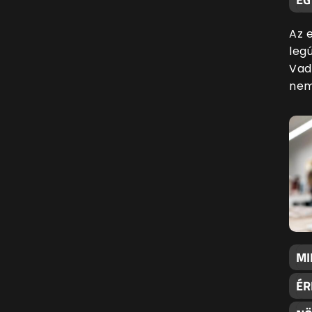
Az 
leg
Vad
nem 
MI
ÉR