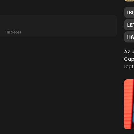
IB
LE
Hirdetés
HA
Az ú
Cap
leg