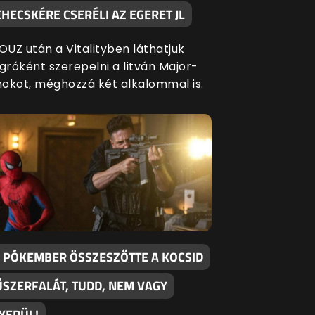
HECSKÉRE CSERÉLI AZ EGERET JL
OUZ után a Vitalityben láthatjuk
gróként szerepelni a litván Major-
nokot, méghozzá két alkalommal is.
 PÓKEMBER ÖSSZESZŐTTE A KOCSID
SZERFALÁT, TUDD, NEM VAGY
YEDÜL!