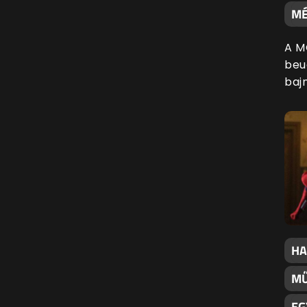
MÉ
A M
beu
baj
HA
MŰ
EG