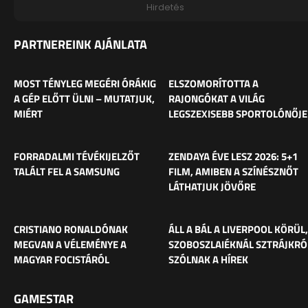
Hirdetés
PARTNEREINK AJÁNLATA
MOST TÉNYLEG MEGÉRI ÓRÁKIG
ELSZOMORÍTOTTA A
A GÉP ELŐTT ÜLNI – MUTATJUK,
RAJONGÓKAT A VILÁG
MIÉRT
LEGSZEXISEBB SPORTOLÓNŐJE
FORRADALMI TÉVÉKIJELZŐT
ZENDAYA ÉVE LESZ 2026: 5+1
TALÁLT FEL A SAMSUNG
FILM, AMIBEN A SZÍNÉSZNŐT
LÁTHATJUK JÖVŐRE
CRISTIANO RONALDÓNAK
ÁLL A BÁL A LIVERPOOL KÖRÜL,
MEGVAN A VÉLEMÉNYE A
SZOBOSZLAIÉKNÁL SZTRÁJKRÓ
MAGYAR FOCISTÁRÓL
SZÓLNAK A HÍREK
GAMESTAR