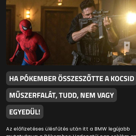
HA PÓKEMBER ÖSSZESZŐTTE A KOCSID
MŰSZERFALÁT, TUDD, NEM VAGY
EGYEDÜL!
Az előfizetéses ülésfűtés után itt a BMW legújabb