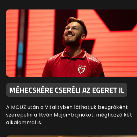
MÉHECSKÉRE CSERÉLI AZ EGERET JL
A MOUZ után a Vitalityben láthatjuk beugróként
szerepelni a litván Major-bajnokot, méghozzá két
alkalommal is.