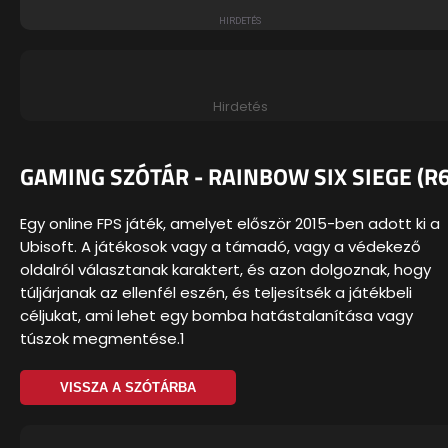
Hirdetés
GAMING SZÓTÁR - RAINBOW SIX SIEGE (R6
Egy online FPS játék, amelyet először 2015-ben adott ki a
Ubisoft. A játékosok vagy a támadó, vagy a védekező
oldalról választanak karaktert, és azon dolgoznak, hogy
túljárjanak az ellenfél eszén, és teljesítsék a játékbeli
céljukat, ami lehet egy bomba hatástalanítása vagy
túszok megmentése.1
VISSZA A SZÓTÁRBA