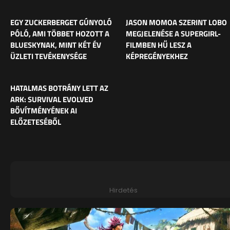
EGY ZUCKERBERGET GÚNYOLÓ
JASON MOMOA SZERINT LOBO
PÓLÓ, AMI TÖBBET HOZOTT A
MEGJELENÉSE A SUPERGIRL-
BLUESKYNAK, MINT KÉT ÉV
FILMBEN HŰ LESZ A
ÜZLETI TEVÉKENYSÉGE
KÉPREGÉNYEKHEZ
HATALMAS BOTRÁNY LETT AZ
ARK: SURVIVAL EVOLVED
BŐVÍTMÉNYÉNEK AI
ELŐZETESÉBŐL
Hirdetés