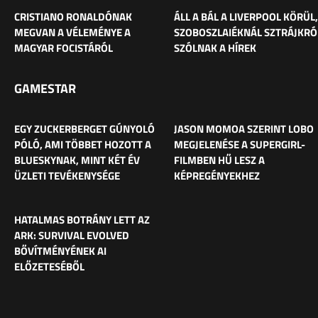
CRISTIANO RONALDÓNAK
ÁLL A BÁL A LIVERPOOL KÖRÜL,
MEGVAN A VÉLEMÉNYE A
SZOBOSZLAIÉKNÁL SZTRÁJKRÓ
MAGYAR FOCISTÁRÓL
SZÓLNAK A HÍREK
GAMESTAR
EGY ZUCKERBERGET GÚNYOLÓ
JASON MOMOA SZERINT LOBO
PÓLÓ, AMI TÖBBET HOZOTT A
MEGJELENÉSE A SUPERGIRL-
BLUESKYNAK, MINT KÉT ÉV
FILMBEN HŰ LESZ A
ÜZLETI TEVÉKENYSÉGE
KÉPREGÉNYEKHEZ
HATALMAS BOTRÁNY LETT AZ
ARK: SURVIVAL EVOLVED
BŐVÍTMÉNYÉNEK AI
ELŐZETESÉBŐL