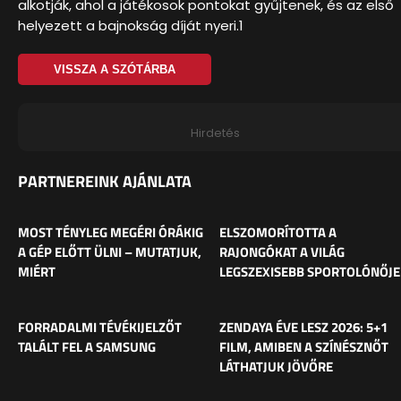
alkotják, ahol a játékosok pontokat gyűjtenek, és az első
helyezett a bajnokság díját nyeri.1
VISSZA A SZÓTÁRBA
Hirdetés
PARTNEREINK AJÁNLATA
MOST TÉNYLEG MEGÉRI ÓRÁKIG
ELSZOMORÍTOTTA A
A GÉP ELŐTT ÜLNI – MUTATJUK,
RAJONGÓKAT A VILÁG
MIÉRT
LEGSZEXISEBB SPORTOLÓNŐJE
FORRADALMI TÉVÉKIJELZŐT
ZENDAYA ÉVE LESZ 2026: 5+1
TALÁLT FEL A SAMSUNG
FILM, AMIBEN A SZÍNÉSZNŐT
LÁTHATJUK JÖVŐRE