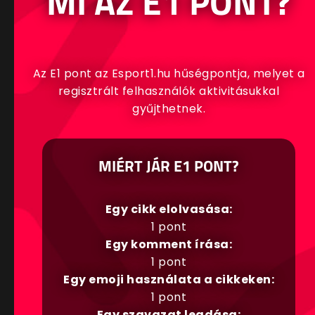
MI AZ E1 PONT?
Az E1 pont az Esport1.hu hűségpontja, melyet a
regisztrált felhasználók aktivitásukkal
gyűjthetnek.
MIÉRT JÁR E1 PONT?
Egy cikk elolvasása:
1 pont
Egy komment írása:
1 pont
Egy emoji használata a cikkeken:
1 pont
Egy szavazat leadása: