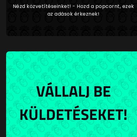
Nézd közvetítéseinket! - Hozd a popcornt, ezek
az adások érkeznek!
VÁLLALJ BE
KÜLDETÉSEKET!