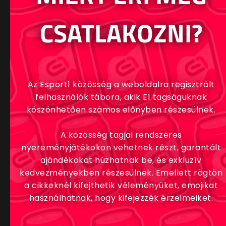
CSATLAKOZNI?
Az Esport1 közösség a weboldalra regisztrált
felhasználók tábora, akik E1 tagságuknak
köszönhetően számos előnyben részesülnek.
A közösség tagjai rendszeres
nyereményjátékokon vehetnek részt, garantált
ajándékokat húzhatnak be, és exkluzív
kedvezményekben részesülnek. Emellett rögtön
a cikkeknél kifejthetik véleményüket, emojikat
használhatnak, hogy kifejezzék érzelmeiket.