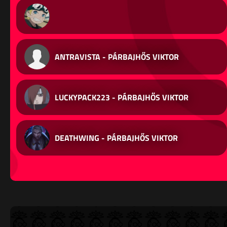
CENTRE_SYRUP - STEELSERIES ARCTIS 1 PS4 & PS5
ANTRAVISTA - PÁRBAJHŐS VIKTOR
LUCKYPACK223 - PÁRBAJHŐS VIKTOR
DEATHWING - PÁRBAJHŐS VIKTOR