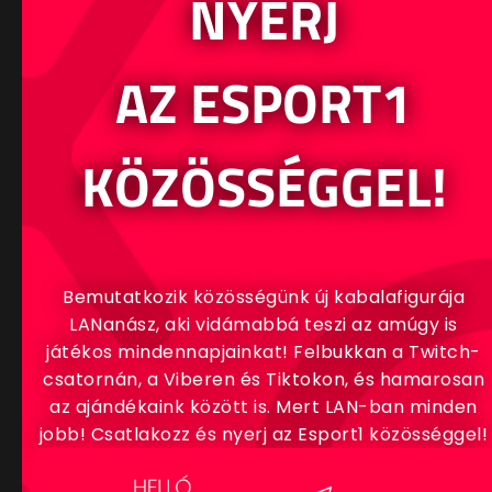
NYERJ
AZ ESPORT1
KÖZÖSSÉGGEL!
Bemutatkozik közösségünk új kabalafigurája
LANanász, aki vidámabbá teszi az amúgy is
játékos mindennapjainkat! Felbukkan a Twitch-
csatornán, a Viberen és Tiktokon, és hamarosan
az ajándékaink között is. Mert LAN-ban minden
jobb! Csatlakozz és nyerj az Esport1 közösséggel!