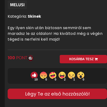
MELUSI
Kategória:
Skinek
Egy ilyen skin után biztosan semmiről sem
maradsz le az oldalon! Ha kiváltod még a végén
téged is nerfelni kell majd!
100
PONT
KOSÁRBA TESZ
10
0
0
2
1
0
Légy Te az első hozzászóló!