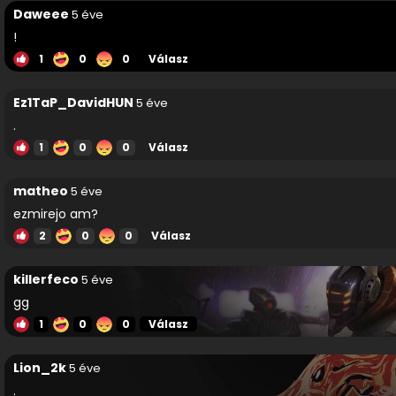
Daweee
5 éve
!
1
0
0
Válasz
Ez1TaP_DavidHUN
5 éve
.
1
0
0
Válasz
matheo
5 éve
ezmirejo am?
2
0
0
Válasz
killerfeco
5 éve
gg
1
0
0
Válasz
Lion_2k
5 éve
.