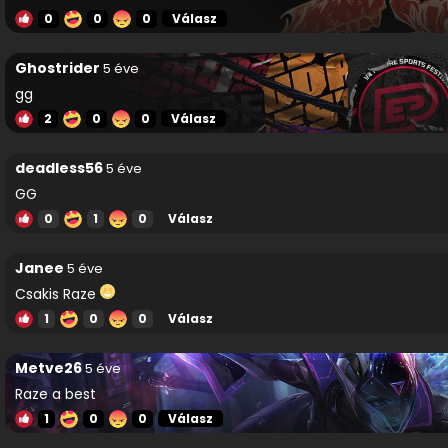
0
0
0
Válasz
Ghostrider
5 éve
gg
2
0
0
Válasz
deadless56
5 éve
GG
0
1
0
Válasz
Janee
5 éve
Csakis Raze
1
0
0
Válasz
Metve26
5 éve
Raze a best
1
0
0
Válasz