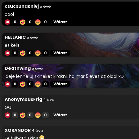
csucsunakhivj
5 éve
cool
0
0
0
Válasz
HELLANIC
5 éve
ez kell!
0
0
0
Válasz
Deathwing
5 éve
Ideje lenne új skineket kirakni, ha már 5.éves az oldal xD
0
0
0
Válasz
AnonymousFrig
4 éve
GG
0
0
0
Válasz
XORANDOR
4 éve
Felfújható skin?