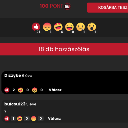
100
PONT
KOSÁRBA TES
21
1
4
0
1
1
18 db hozzászólás
Dizzyke
6 éve
.
2
0
0
Válasz
bulcsu123
5 éve
?
1
0
0
Válasz