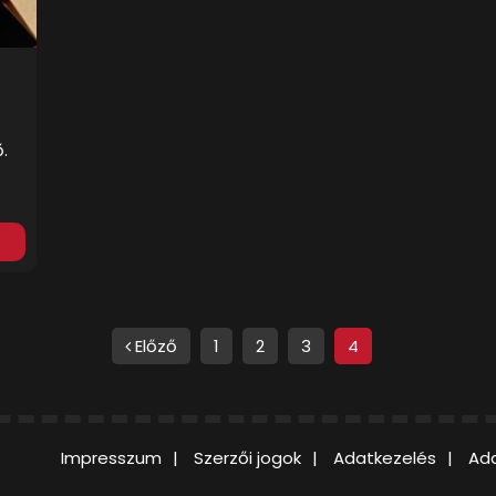
.
Előző
1
2
3
4
Impresszum
Szerzői jogok
Adatkezelés
Ada