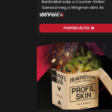
Barátokkal szép a Counter-Strike!
Szerezd meg a Wingman skint és
turbózd fel…
100 Pont
PONTBEVÁLTÁS