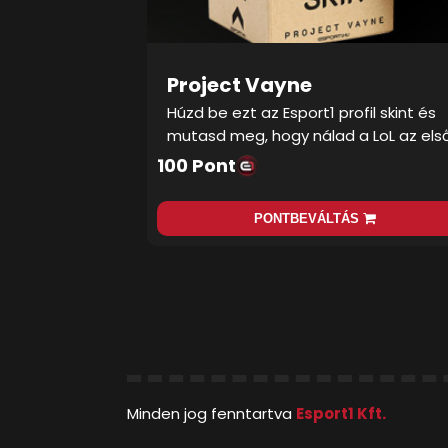
Project Vayne
Húzd be ezt az Esport1 profil skint és
mutasd meg, hogy nálad a LoL az első
100 Pont
PONTBEVÁLTÁS
Minden jog fenntartva
Esport1 Kft.