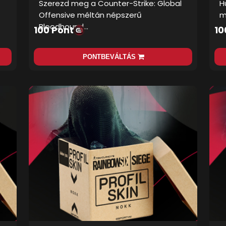
Szerezd meg a Counter-Strike: Global
H
Offensive méltán népszerű
m
Bloodhound…
100 Pont
10
PONTBEVÁLTÁS