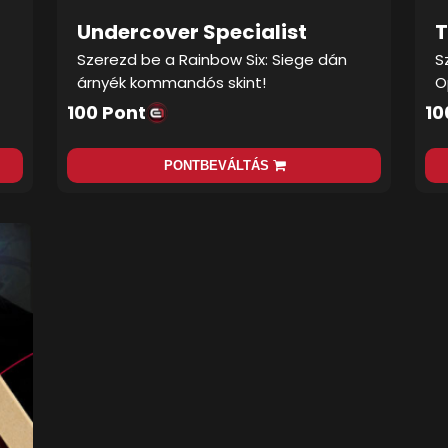
Undercover Specialist
T
Szerezd be a Rainbow Six: Siege dán
S
árnyék kommandós skint!
O
100 Pont
10
PONTBEVÁLTÁS