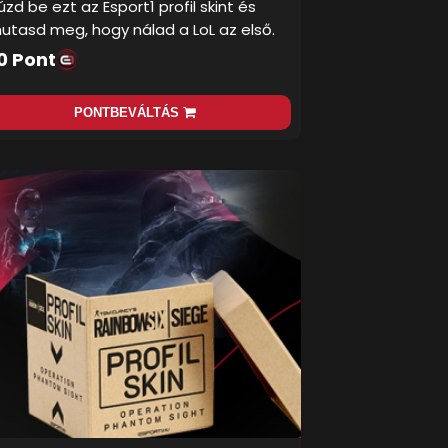
úzd be ezt az Esport1 profil skint és
utasd meg, hogy nálad a LoL az első.
0 Pont
PONTBEVÁLTÁS