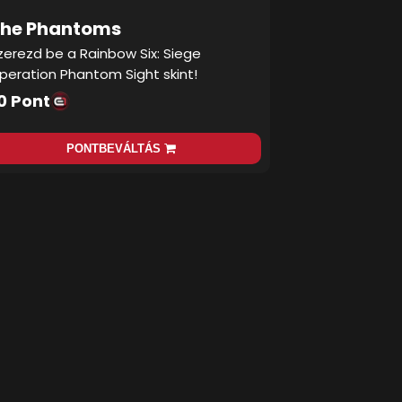
he Phantoms
zerezd be a Rainbow Six: Siege
peration Phantom Sight skint!
0 Pont
PONTBEVÁLTÁS