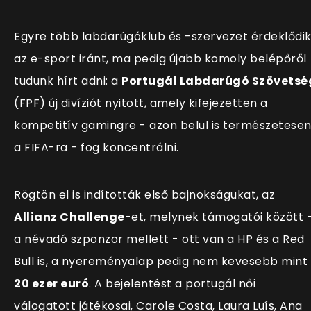
Egyre több labdarúgóklub és -szervezet érdeklődi
az e-sport iránt, ma pedig újabb komoly belépőről
tudunk hírt adni: a
Portugál Labdarúgó Szövetsé
(FPF) új divíziót nyitott, amely kifejezetten a
kompetitív gamingre - azon belül is természetese
a FIFA-ra - fog koncentrálni.
Rögtön el is indították első bajnokságukat, az
Allianz Challenge
-et, melynek támogatói között 
a névadó szponzor mellett - ott van a HP és a Red
Bull is, a nyereményalap pedig nem kevesebb mint
20 ezer euró
. A bejelentést a portugál női
válogatott játékosai, Carole Costa, Laura Luís, Ana