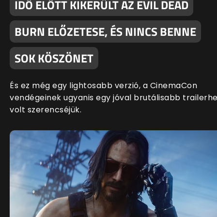
IDŐ ELŐTT KIKERÜLT AZ EVIL DEAD
BURN ELŐZETESE, ÉS NINCS BENNE
SOK KÖSZÖNET
És ez még egy lightosabb verzió, a CinemaCon
vendégeinek ugyanis egy jóval brutálisabb trailerh
volt szerencséjük.