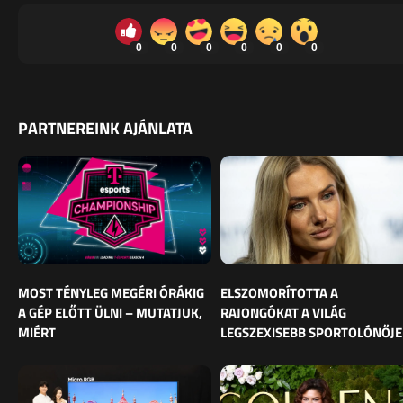
0
0
0
0
0
0
PARTNEREINK AJÁNLATA
MOST TÉNYLEG MEGÉRI ÓRÁKIG
ELSZOMORÍTOTTA A
A GÉP ELŐTT ÜLNI – MUTATJUK,
RAJONGÓKAT A VILÁG
MIÉRT
LEGSZEXISEBB SPORTOLÓNŐJE