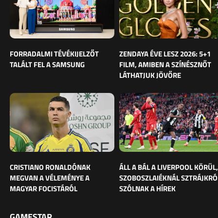
FORRADALMI TÉVÉKIJELZŐT
ZENDAYA ÉVE LESZ 2026: 5+1
TALÁLT FEL A SAMSUNG
FILM, AMIBEN A SZÍNÉSZNŐT
LÁTHATJUK JÖVŐRE
CRISTIANO RONALDÓNAK
ÁLL A BÁL A LIVERPOOL KÖRÜL,
MEGVAN A VÉLEMÉNYE A
SZOBOSZLAIÉKNÁL SZTRÁJKRÓ
MAGYAR FOCISTÁRÓL
SZÓLNAK A HÍREK
GAMESTAR