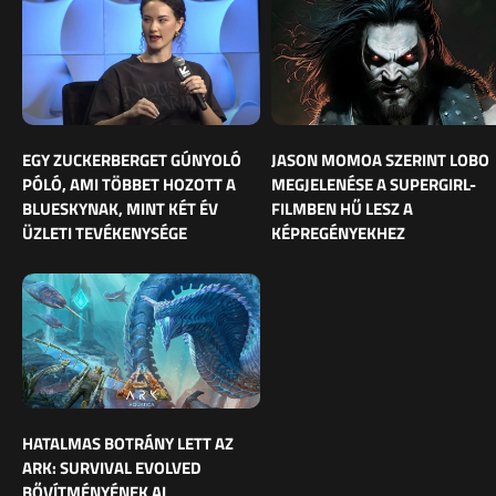
EGY ZUCKERBERGET GÚNYOLÓ
JASON MOMOA SZERINT LOBO
PÓLÓ, AMI TÖBBET HOZOTT A
MEGJELENÉSE A SUPERGIRL-
BLUESKYNAK, MINT KÉT ÉV
FILMBEN HŰ LESZ A
ÜZLETI TEVÉKENYSÉGE
KÉPREGÉNYEKHEZ
HATALMAS BOTRÁNY LETT AZ
ARK: SURVIVAL EVOLVED
BŐVÍTMÉNYÉNEK AI