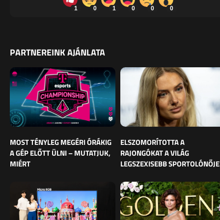
1
0
1
0
0
0
PARTNEREINK AJÁNLATA
MOST TÉNYLEG MEGÉRI ÓRÁKIG
ELSZOMORÍTOTTA A
A GÉP ELŐTT ÜLNI – MUTATJUK,
RAJONGÓKAT A VILÁG
MIÉRT
LEGSZEXISEBB SPORTOLÓNŐJE