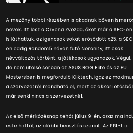
A mezőny többi részében is akadnak bőven ismerő
nevek. Itt lesz a Crvena Zvezda, őket már a SEC-en
is láthattuk, az igencsak sokat erősödött x25, a SEC
en eddig Random5 néven futó Neronity, itt csak
névváltozás történt, a játékosok ugyanazok. Végül,
de nem utolsó sorban az ASUS ROG Elite és az EU
Mastersben is megforduló Kliktech, igaz ez maxim
a szervezetről mondható el, mert az akkori ötösből
már senki nincs a szervezetnél.
Az első mérkőzésnap tehát július 9-én, azaz ma ind
este hattól, az alábbi beosztás szerint. Az EBL-t a