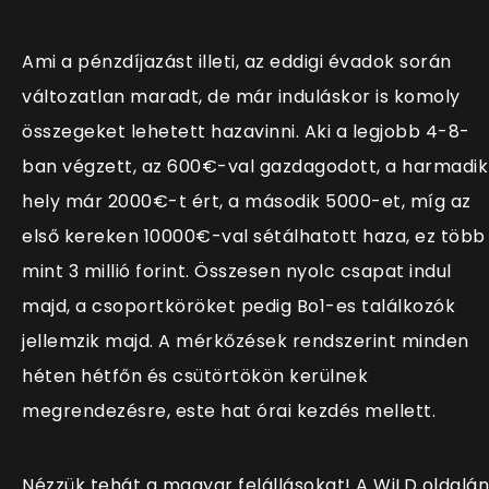
Ami a pénzdíjazást illeti, az eddigi évadok során
változatlan maradt, de már induláskor is komoly
összegeket lehetett hazavinni. Aki a legjobb 4-8-
ban végzett, az 600€-val gazdagodott, a harmadik
hely már 2000€-t ért, a második 5000-et, míg az
első kereken 10000€-val sétálhatott haza, ez több
mint 3 millió forint. Összesen nyolc csapat indul
majd, a csoportköröket pedig Bo1-es találkozók
jellemzik majd. A mérkőzések rendszerint minden
héten hétfőn és csütörtökön kerülnek
megrendezésre, este hat órai kezdés mellett.
Nézzük tehát a magyar felállásokat! A WiLD oldalán