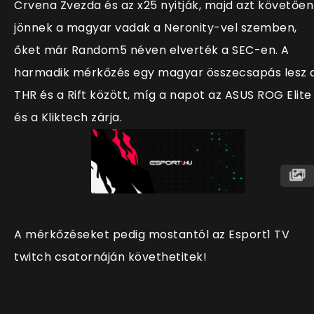
Crvena Zvezda és az x25 nyitják, majd azt követően
jönnek a magyar vadak a Neronity-vel szemben,
őket már Random5 néven elverték a SEC-en. A
harmadik mérkőzés egy magyar összecsapás lesz 
THR és a Rift között, míg a napot az ASUS ROG Elite
és a Kliktech zárja.
A mérkőzéseket pedig mostantól az Esport1 TV
twitch csatornáján követhetitek!