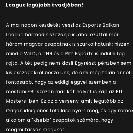
League legújabb évadjában!
A mai napon kezdetét veszi az Esports Balkan
League harmadik szezonja is, ahol ezúttal már
három magyar csapatnak is szurkolhatunk; hiszen
mind a WiLD, a THR és a Rift Esports is indulni fog
rajta. A tét pedig nem kicsi! Egyrészt pénzben sem
kis összegekről beszélünk, de ami még talán ennél i
fontosabb, hogy az eddigi eggyel szemben a
mostani EBL szezon már két helyet is kap az EU
Masters-ben. Ez az a verseny, amit legutóbb az
Origen ideiglenes felállása nyert meg, és egy reme
alkalom a "kisebb" csapatok számára, hogy
megmutassák magukat.