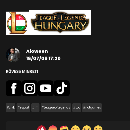
Aioween
18/07/09 17:20
KÖVESS MINKET!
#cikk
#esport
#hír
#LeagueofLegends
#LoL
#riotgames