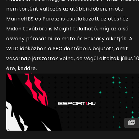
nem történt változás az utóbbi időben, mióta
MarineHBS és Paresz is csatlakozott az ötöshöz.
Miden továbbra is Meight található, míg az alsó
ösvény párosát hi im mate és Hextasy alkotják. A
WiLD időközben a SEC döntőbe is bejutott, amit
vasárnap játszottak volna, de végül eltoltak július 1
ére, keddre.