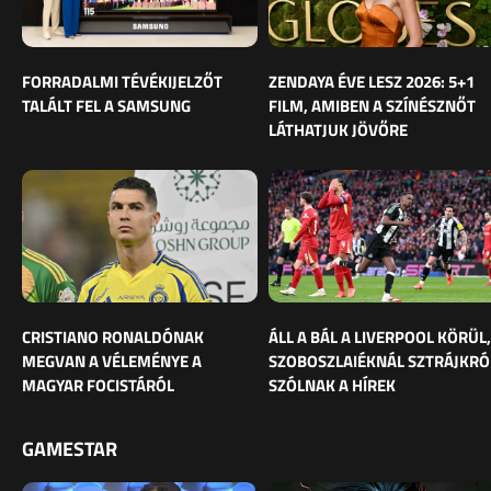
FORRADALMI TÉVÉKIJELZŐT
ZENDAYA ÉVE LESZ 2026: 5+1
TALÁLT FEL A SAMSUNG
FILM, AMIBEN A SZÍNÉSZNŐT
LÁTHATJUK JÖVŐRE
CRISTIANO RONALDÓNAK
ÁLL A BÁL A LIVERPOOL KÖRÜL,
MEGVAN A VÉLEMÉNYE A
SZOBOSZLAIÉKNÁL SZTRÁJKRÓ
MAGYAR FOCISTÁRÓL
SZÓLNAK A HÍREK
GAMESTAR