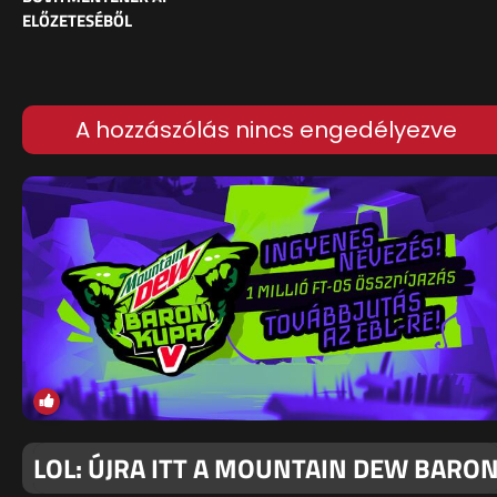
ELŐZETESÉBŐL
A hozzászólás nincs engedélyezve
LOL: ÚJRA ITT A MOUNTAIN DEW BARO