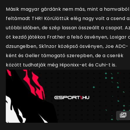
Másik magyar gárdánk nem más, mint a hamvaiból
feltámadt THR! Körülöttük elég nagy volt a csend a
utóbbi időben, de szép lassan összeállt a csapat. A
öt kezdő játékos Frather a felső ösvényen, Loxigar 
dzsungelben, Sk1nzor középső ösvényen, Joe ADC-
ként és Geller támogató szerepben, de a cserék
között tudhatják még Hiponixx-et és Cuhi-t is.