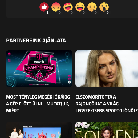
1
0
0
0
0
0
PARTNEREINK AJÁNLATA
MOST TÉNYLEG MEGÉRI ÓRÁKIG
ELSZOMORÍTOTTA A
A GÉP ELŐTT ÜLNI – MUTATJUK,
RAJONGÓKAT A VILÁG
MIÉRT
LEGSZEXISEBB SPORTOLÓNŐJE