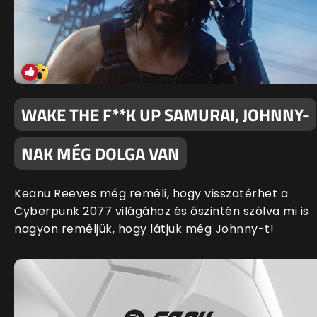
WAKE THE F**K UP SAMURAI, JOHNNY-
NAK MÉG DOLGA VAN
Keanu Reeves még reméli, hogy visszatérhet a
Cyberpunk 2077 világához és őszintén szólva mi is
nagyon reméljük, hogy látjuk még Johnny-t!