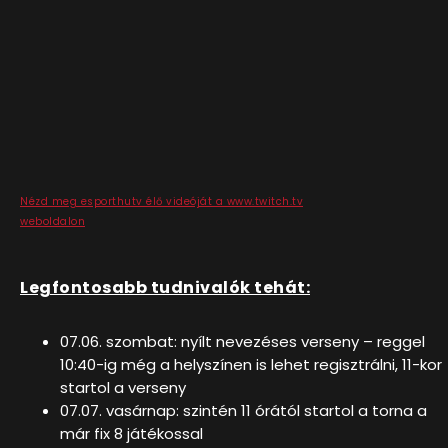
Nézd meg esporthutv élő videóját a www.twitch.tv
weboldalon
Legfontosabb tudnivalók tehát:
07.06. szombat: nyílt nevezéses verseny – reggel
10:40-ig még a helyszínen is lehet regisztrálni, 11-kor
startol a verseny
07.07. vasárnap: szintén 11 órától startol a torna a
már fix 8 játékossal