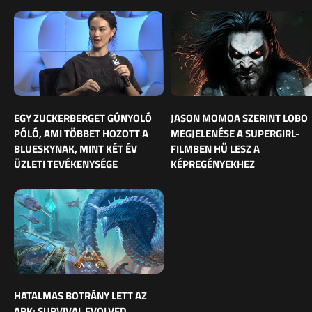
EGY ZUCKERBERGET GÚNYOLÓ
JASON MOMOA SZERINT LOBO
PÓLÓ, AMI TÖBBET HOZOTT A
MEGJELENÉSE A SUPERGIRL-
BLUESKYNAK, MINT KÉT ÉV
FILMBEN HŰ LESZ A
ÜZLETI TEVÉKENYSÉGE
KÉPREGÉNYEKHEZ
HATALMAS BOTRÁNY LETT AZ
ARK: SURVIVAL EVOLVED