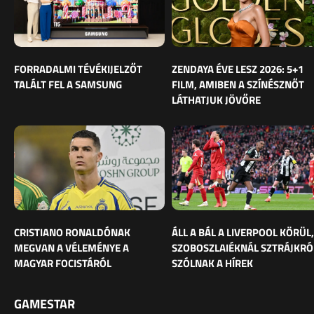
FORRADALMI TÉVÉKIJELZŐT
ZENDAYA ÉVE LESZ 2026: 5+1
TALÁLT FEL A SAMSUNG
FILM, AMIBEN A SZÍNÉSZNŐT
LÁTHATJUK JÖVŐRE
CRISTIANO RONALDÓNAK
ÁLL A BÁL A LIVERPOOL KÖRÜL,
MEGVAN A VÉLEMÉNYE A
SZOBOSZLAIÉKNÁL SZTRÁJKRÓ
MAGYAR FOCISTÁRÓL
SZÓLNAK A HÍREK
GAMESTAR