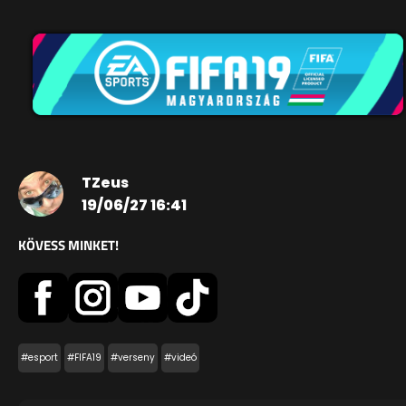
TZeus
19/06/27 16:41
KÖVESS MINKET!
#esport
#FIFA19
#verseny
#videó