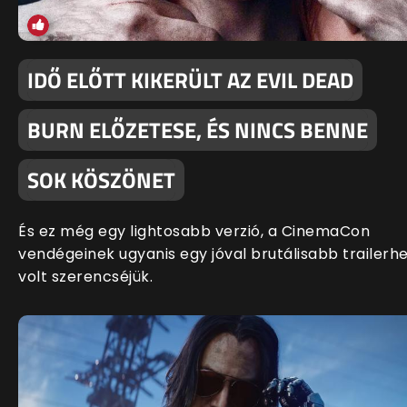
IDŐ ELŐTT KIKERÜLT AZ EVIL DEAD
BURN ELŐZETESE, ÉS NINCS BENNE
SOK KÖSZÖNET
És ez még egy lightosabb verzió, a CinemaCon
vendégeinek ugyanis egy jóval brutálisabb trailerh
volt szerencséjük.