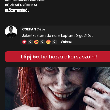
BŐVÍTMÉNYÉNEK AI
ELŐZETESÉBŐL
CSEFAN
7 éve
Jelentkeztem de nem kaptam érgesítést
0
0
0
Válasz
Lépj be
, ha hozzá akarsz szólni!