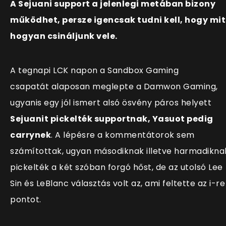
A Sejuani support a jelenlegi metában bizony
működhet, persze igencsak tudni kell, hogy mit
hogyan csináljunk vele.
A tegnapi LCK napon a Sandbox Gaming
csapatát alaposan meglepte a Damwon Gaming,
ugyanis egy jól ismert alsó ösvény páros helyett
Sejuanit pickelték supportnak, Yasuot pedig
carrynek
. A lépésre a kommentátorok sem
számítottak, ugyan másodiknak illetve harmadikna
pickelték a két szóban forgó hőst, de az utolsó Lee
Sin és LeBlanc választás volt az, ami feltette az i-re
pontot.