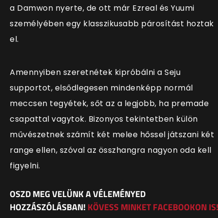
a Damwon nyerte, de ott már Ezreal és Yuumi
személyében egy klasszikusabb párosítást hoztak
el.
Amennyiben szeretnétek kipróbálni a Seju
supportot, elsődlegesen mindenképp normál
meccsen tegyétek, sőt az a legjobb, ha premade
csapattal vagytok. Bizonyos tekintetben külön
művészetnek számít két melee hőssel játszani két
range ellen, szóval az összhangra nagyon oda kell
figyelni.
OSZD MEG VELÜNK A VÉLEMÉNYED
HOZZÁSZÓLÁSBAN!
KÖVESS MINKET FACEBOOKON IS