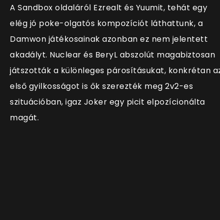
A Sandbox oldaláról Ezrealt és Yuumit, tehát egy
elég jó poke-olgatós kompozíciót láthattunk, a
Damwon játékosainak azonban ez nem jelentett
akadályt. Nuclear és BeryL abszolút magabiztosan
játszották a különleges párosításukat, konkrétan a
első gyilkosságot is ők szerezték meg 2v2-es
szituációban, igaz Joker egy picit elpozícionálta
magát.