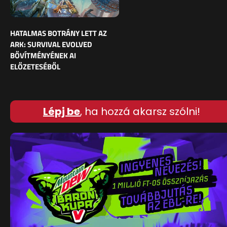
HATALMAS BOTRÁNY LETT AZ
ARK: SURVIVAL EVOLVED
BŐVÍTMÉNYÉNEK AI
ELŐZETESÉBŐL
Lépj be
, ha hozzá akarsz szólni!