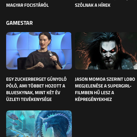
MAGYAR FOCISTÁRÓL
SZÓLNAK A HÍREK
GAMESTAR
EGY ZUCKERBERGET GÚNYOLÓ
JASON MOMOA SZERINT LOBO
PÓLÓ, AMI TÖBBET HOZOTT A
MEGJELENÉSE A SUPERGIRL-
BLUESKYNAK, MINT KÉT ÉV
FILMBEN HŰ LESZ A
ÜZLETI TEVÉKENYSÉGE
KÉPREGÉNYEKHEZ