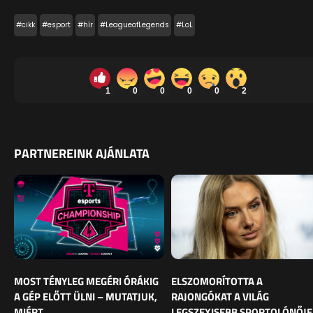
#cikk
#esport
#hír
#LeagueofLegends
#LoL
1
0
0
0
0
2
PARTNEREINK AJÁNLATA
MOST TÉNYLEG MEGÉRI ÓRÁKIG
ELSZOMORÍTOTTA A
A GÉP ELŐTT ÜLNI – MUTATJUK,
RAJONGÓKAT A VILÁG
MIÉRT
LEGSZEXISEBB SPORTOLÓNŐJE