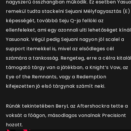
nagyszerű összhangban működik. Ez esetben Yasu
remekül tudta stackelni Sejuani Mélyfagyasztás (E)
képességét, továbbá Seju Q-ja fellöki az
ellenfeleket, ami egy azonnali ulti lehetőséget kínál
Yasuonak. Végül pedig Sejuani nagyon jól scalel a
support itemekkel is, mivel az elsődleges cél
számára a tankosság. Rengeteg, erre a célra kitalá
támogató tárgy van a játékban, a
Knight’s Vow, az
Eye of the Remnants, vagy a Redemption
kifejezetten jó első tárgynak számít neki.
Rúnák tekintetében BeryL az Aftershockra tette a
voksát a főágon, másodlagos vonalnak Precisiont
hozott.