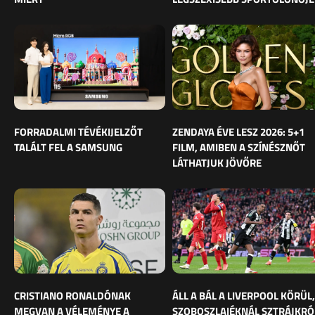
FORRADALMI TÉVÉKIJELZŐT
ZENDAYA ÉVE LESZ 2026: 5+1
TALÁLT FEL A SAMSUNG
FILM, AMIBEN A SZÍNÉSZNŐT
LÁTHATJUK JÖVŐRE
CRISTIANO RONALDÓNAK
ÁLL A BÁL A LIVERPOOL KÖRÜL,
MEGVAN A VÉLEMÉNYE A
SZOBOSZLAIÉKNÁL SZTRÁJKRÓ