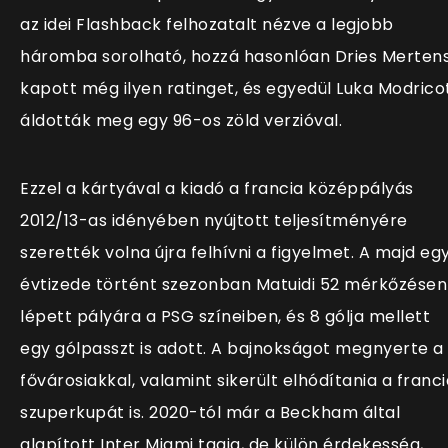
az idei Flashback felhozatalt nézve a legjobb
háromba sorolható, hozzá hasonlóan Dries Merten
kapott még ilyen ratinget, és egyedül Luka Modrico
áldották meg egy 96-os zöld verzióval.
Ezzel a kártyával a kiadó a francia középpályás
2012/13-as idényében nyújtott teljesítményére
szerették volna újra felhívni a figyelmet. A majd eg
évtizede történt szezonban Matuidi 52 mérkőzésen
lépett pályára a PSG színeiben, és 8 gólja mellett
egy gólpasszt is adott. A bajnokságot megnyerte a
fővárosiakkal, valamint sikerült elhódítania a franci
szuperkupát is. 2020-tól már a Beckham által
alapított Inter Miami tagja, de külön érdekesség,