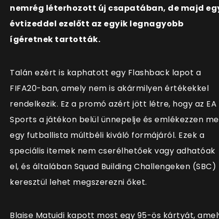
nemrég léterhozott új csapatában, de majd eg
évtizeddel ezelőtt az egyik legnagyobb
ígéretnek tartották.
Talán ezért is kaphatott egy Flashback lapot a
FIFA20-ban, amely nem is akármilyen értékekkel
rendelkezik. Ez a promó azért jött létre, hogy az EA
Sports a játékon belül ünnepelje és emlékezzen m
egy futballista múltbéli kiváló formájáról. Ezek a
speciális itemek nem cserélhetőek vagy adhatóak
el, és általában Squad Building Challengeken (SBC)
keresztül lehet megszerezni őket.
Blaise Matuidi kapott most egy 95-ös kártyát, amel