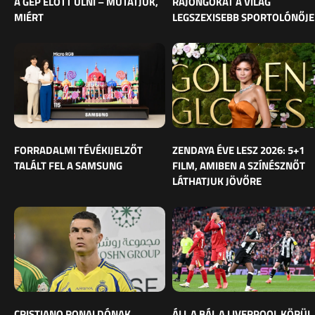
A GÉP ELŐTT ÜLNI – MUTATJUK,
RAJONGÓKAT A VILÁG
MIÉRT
LEGSZEXISEBB SPORTOLÓNŐJE
FORRADALMI TÉVÉKIJELZŐT
ZENDAYA ÉVE LESZ 2026: 5+1
TALÁLT FEL A SAMSUNG
FILM, AMIBEN A SZÍNÉSZNŐT
LÁTHATJUK JÖVŐRE
CRISTIANO RONALDÓNAK
ÁLL A BÁL A LIVERPOOL KÖRÜL,