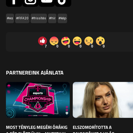
#ea
#FIFA20
#frissítés
#hír
#kép
7
0
0
0
0
0
PARTNEREINK AJÁNLATA
MOST TÉNYLEG MEGÉRI ÓRÁKIG
ELSZOMORÍTOTTA A