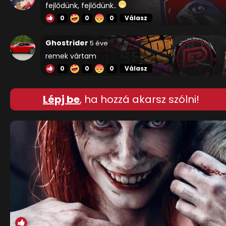
fejlődünk, fejlődünk..
0
0
0
Válasz
Ghostrider
5 éve
remek vártam
0
0
0
Válasz
Lépj be
, ha hozzá akarsz szólni!