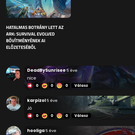
HATALMAS BOTRÁNY LETT AZ
ARK: SURVIVAL EVOLVED
BŐVÍTMÉNYÉNEK AI
ELŐZETESÉBŐL
DeadBySunrisee
5 éve
nice
0
0
0
Válasz
karpizol
5 éve
Jó
0
0
0
Válasz
hooliga
5 éve