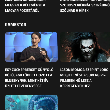
MEGVAN A VÉLEMÉNYE A
SZOBOSZLAIÉKNÁL SZTRÁJKRÓ
MAGYAR FOCISTÁRÓL
SZÓLNAK A HÍREK
GAMESTAR
EGY ZUCKERBERGET GÚNYOLÓ
JASON MOMOA SZERINT LOBO
PÓLÓ, AMI TÖBBET HOZOTT A
MEGJELENÉSE A SUPERGIRL-
BLUESKYNAK, MINT KÉT ÉV
FILMBEN HŰ LESZ A
ÜZLETI TEVÉKENYSÉGE
KÉPREGÉNYEKHEZ