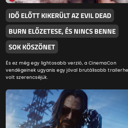
IDŐ ELŐTT KIKERÜLT AZ EVIL DEAD
BURN ELŐZETESE, ÉS NINCS BENNE
SOK KÖSZÖNET
És ez még egy lightosabb verzió, a CinemaCon
vendégeinek ugyanis egy jóval brutálisabb trailerh
volt szerencséjük.