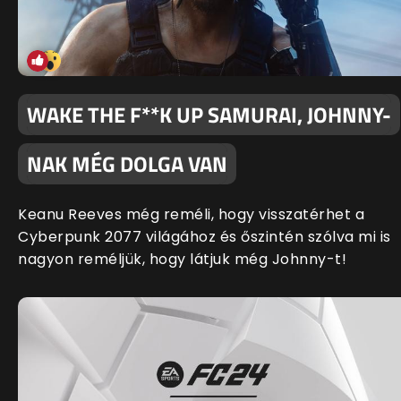
WAKE THE F**K UP SAMURAI, JOHNNY-
NAK MÉG DOLGA VAN
Keanu Reeves még reméli, hogy visszatérhet a
Cyberpunk 2077 világához és őszintén szólva mi is
nagyon reméljük, hogy látjuk még Johnny-t!