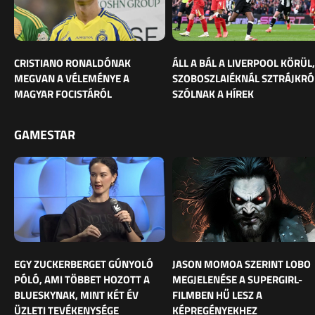
CRISTIANO RONALDÓNAK
ÁLL A BÁL A LIVERPOOL KÖRÜL,
MEGVAN A VÉLEMÉNYE A
SZOBOSZLAIÉKNÁL SZTRÁJKRÓ
MAGYAR FOCISTÁRÓL
SZÓLNAK A HÍREK
GAMESTAR
EGY ZUCKERBERGET GÚNYOLÓ
JASON MOMOA SZERINT LOBO
PÓLÓ, AMI TÖBBET HOZOTT A
MEGJELENÉSE A SUPERGIRL-
BLUESKYNAK, MINT KÉT ÉV
FILMBEN HŰ LESZ A
ÜZLETI TEVÉKENYSÉGE
KÉPREGÉNYEKHEZ