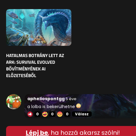
HATALMAS BOTRÁNY LETT AZ
ARK: SURVIVAL EVOLVED
BŐVÍTMÉNYÉNEK AI
ELŐZETESÉBŐL
apheliospontgg
5 éve
a lolba is bekerülhetne
0
0
0
Válasz
Lépj be
, ha hozzá akarsz szólni!