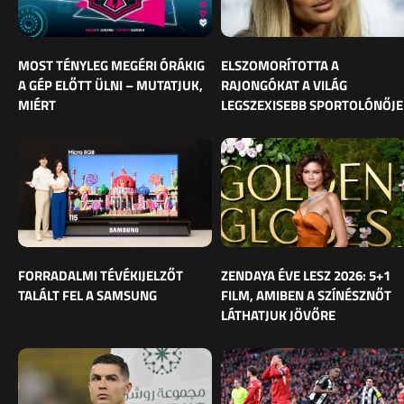
MOST TÉNYLEG MEGÉRI ÓRÁKIG
ELSZOMORÍTOTTA A
A GÉP ELŐTT ÜLNI – MUTATJUK,
RAJONGÓKAT A VILÁG
MIÉRT
LEGSZEXISEBB SPORTOLÓNŐJE
FORRADALMI TÉVÉKIJELZŐT
ZENDAYA ÉVE LESZ 2026: 5+1
TALÁLT FEL A SAMSUNG
FILM, AMIBEN A SZÍNÉSZNŐT
LÁTHATJUK JÖVŐRE