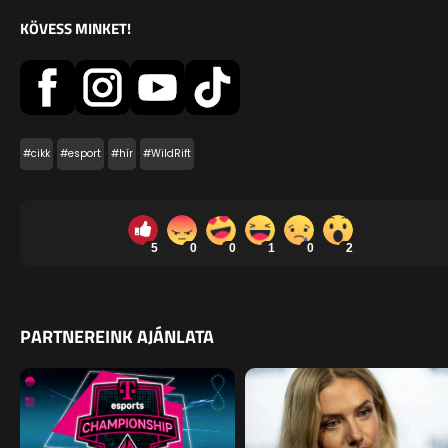
KÖVESS MINKET!
#cikk
#esport
#hír
#WildRift
5
0
0
1
0
2
PARTNEREINK AJÁNLATA