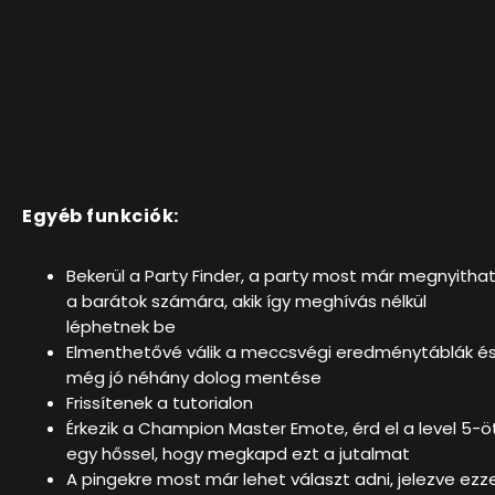
Egyéb funkciók:
Bekerül a Party Finder, a party most már megnyitha
a barátok számára, akik így meghívás nélkül
léphetnek be
Elmenthetővé válik a meccsvégi eredménytáblák é
még jó néhány dolog mentése
Frissítenek a tutorialon
Érkezik a Champion Master Emote, érd el a level 5-ö
egy hőssel, hogy megkapd ezt a jutalmat
A pingekre most már lehet választ adni, jelezve ezze