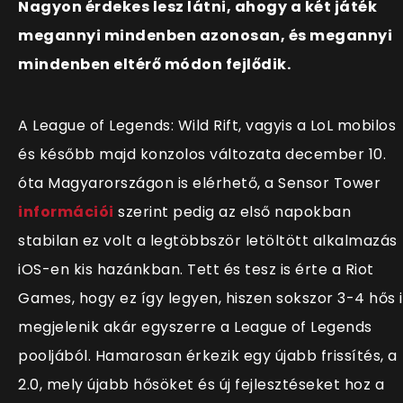
Nagyon érdekes lesz látni, ahogy a két játék
megannyi mindenben azonosan, és megannyi
mindenben eltérő módon fejlődik.
A League of Legends: Wild Rift, vagyis a LoL mobilos
és később majd konzolos változata december 10.
óta Magyarországon is elérhető, a Sensor Tower
információ
i
szerint pedig az első napokban
stabilan ez volt a legtöbbször letöltött alkalmazás
iOS-en kis hazánkban. Tett és tesz is érte a Riot
Games, hogy ez így legyen, hiszen sokszor 3-4 hős i
megjelenik akár egyszerre a League of Legends
pooljából. Hamarosan érkezik egy újabb frissítés, a
2.0, mely újabb hősöket és új fejlesztéseket hoz a