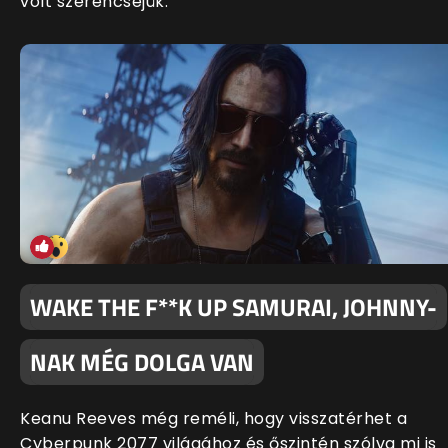
volt szerencséjük.
WAKE THE F**K UP SAMURAI, JOHNNY-
NAK MÉG DOLGA VAN
Keanu Reeves még reméli, hogy visszatérhet a
Cyberpunk 2077 világához és őszintén szólva mi is