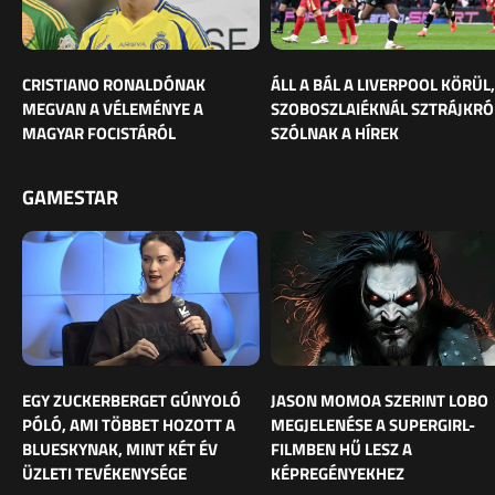
CRISTIANO RONALDÓNAK
ÁLL A BÁL A LIVERPOOL KÖRÜL,
MEGVAN A VÉLEMÉNYE A
SZOBOSZLAIÉKNÁL SZTRÁJKRÓ
MAGYAR FOCISTÁRÓL
SZÓLNAK A HÍREK
GAMESTAR
EGY ZUCKERBERGET GÚNYOLÓ
JASON MOMOA SZERINT LOBO
PÓLÓ, AMI TÖBBET HOZOTT A
MEGJELENÉSE A SUPERGIRL-
BLUESKYNAK, MINT KÉT ÉV
FILMBEN HŰ LESZ A
ÜZLETI TEVÉKENYSÉGE
KÉPREGÉNYEKHEZ