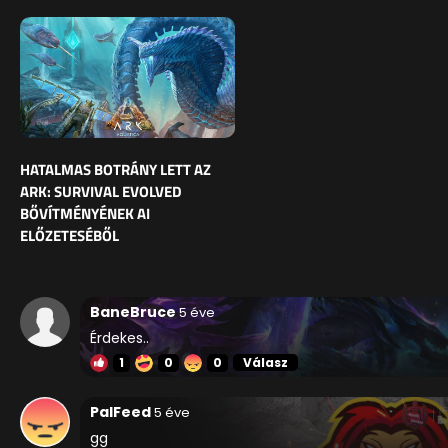
HATALMAS BOTRÁNY LETT AZ
ARK: SURVIVAL EVOLVED
BŐVÍTMÉNYÉNEK AI
ELŐZETESÉBŐL
BaneBruce
5 éve
Érdekes..
1
0
0
Válasz
PalFeed
5 éve
gg