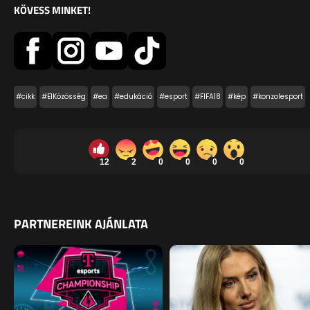
KÖVESS MINKET!
#cikk
#E1Közösség
#ea
#edukáció
#esport
#FIFA18
#kép
#konzolesport
12
2
0
0
0
0
PARTNEREINK AJÁNLATA