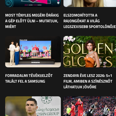
MOST TÉNYLEG MEGÉRI ÓRÁKIG
ELSZOMORÍTOTTA A
A GÉP ELŐTT ÜLNI – MUTATJUK,
RAJONGÓKAT A VILÁG
MIÉRT
LEGSZEXISEBB SPORTOLÓNŐJE
FORRADALMI TÉVÉKIJELZŐT
ZENDAYA ÉVE LESZ 2026: 5+1
TALÁLT FEL A SAMSUNG
FILM, AMIBEN A SZÍNÉSZNŐT
LÁTHATJUK JÖVŐRE