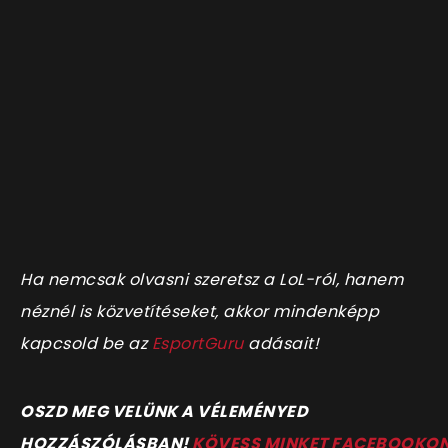
Ha nemcsak olvasni szeretsz a LoL-ról, hanem
néznél is közvetítéseket, akkor mindenképp
kapcsold be az
EsportGuru
adásait!
OSZD MEG VELÜNK A VÉLEMÉNYED
HOZZÁSZÓLÁSBAN!
KÖVESS MINKET FACEBOOKO