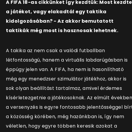
A FIFA 18-as cikkünket így kezdtük: Most kezdt
a játékot, vagy elakadtál egy taktika
kidolgozásában? - Az akkor bemutatott
taktikák még most is hasznosak lehetnek.
A takika az nem csak a valódi futballban
létfontosságú, hanem a virtuális labdarúgásban is
éppúgy jelen van. A FIFA, ha nem is hasonlítható
még egy menedzser szimulátor játékhoz, akkor is
sok olyan beállítást tartalmaz, amivel érdemes
kísérletezgetnie a játékosoknak. Az elmúlt évekbe
a versenyzés is egyre fontosabb jelentősséggel bír
a közösség körében, még hazánkban is, így nem
véletlen, hogy egyre többen keresik azokat a