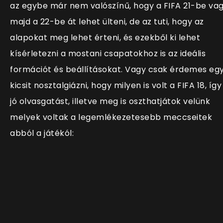
az egybe már nem valószínű, hogy a FIFA 21-be va
majd a 22-be át lehet ülteni, de az tuti, hogy az
alapokat meg lehet érteni, és ezekből ki lehet
kísérletezni a mostani csapatokhoz is az ideális
formációt és beállításokat. Vagy csak érdemes eg
kicsit nosztalgiázni, hogy milyen is volt a FIFA 18, így
jó olvasgatást, illetve meg is oszthatjátok velünk
melyek voltak a legemlékezetesebb meccseitek
abból a játékól: