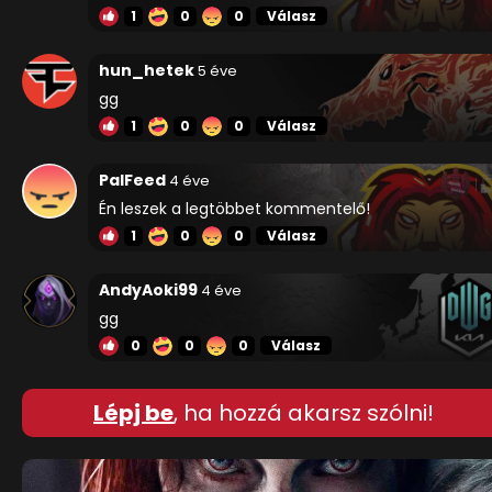
1
0
0
Válasz
hun_hetek
5 éve
gg
1
0
0
Válasz
PalFeed
4 éve
Én leszek a legtöbbet kommentelő!
1
0
0
Válasz
AndyAoki99
4 éve
gg
0
0
0
Válasz
Lépj be
, ha hozzá akarsz szólni!