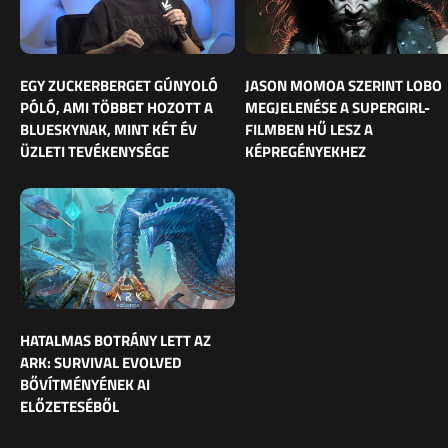
EGY ZUCKERBERGET GÚNYOLÓ
JASON MOMOA SZERINT LOBO
PÓLÓ, AMI TÖBBET HOZOTT A
MEGJELENÉSE A SUPERGIRL-
BLUESKYNAK, MINT KÉT ÉV
FILMBEN HŰ LESZ A
ÜZLETI TEVÉKENYSÉGE
KÉPREGÉNYEKHEZ
HATALMAS BOTRÁNY LETT AZ
ARK: SURVIVAL EVOLVED
BŐVÍTMÉNYÉNEK AI
ELŐZETESÉBŐL