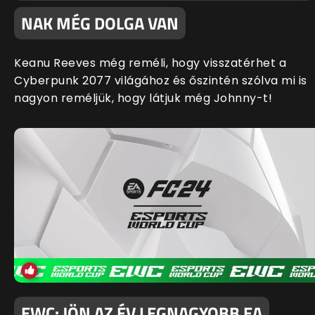
NAK MÉG DOLGA VAN
Keanu Reeves még reméli, hogy visszatérhet a
Cyberpunk 2077 világához és őszintén szólva mi is
nagyon reméljük, hogy látjuk még Johnny-t!
EWC: JÖN AZ ÉV LEGNAGYOBB EA