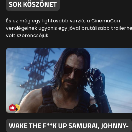
SOK KÖSZÖNET
És ez még egy lightosabb verzió, a CinemaCon
vendégeinek ugyanis egy jóval brutálisabb trailerh
volt szerencséjük.
WAKE THE F**K UP SAMURAI, JOHNNY-