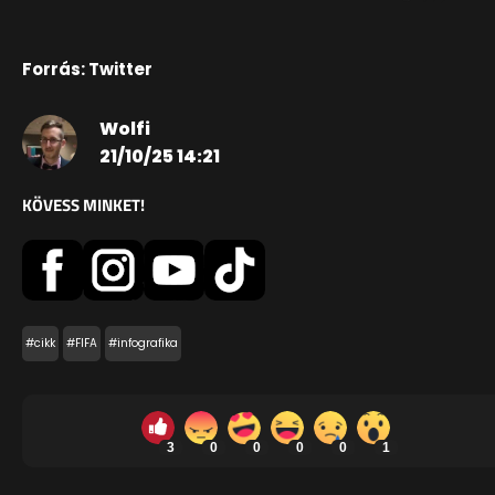
Forrás: Twitter
Wolfi
21/10/25 14:21
KÖVESS MINKET!
#cikk
#FIFA
#infografika
3
0
0
0
0
1