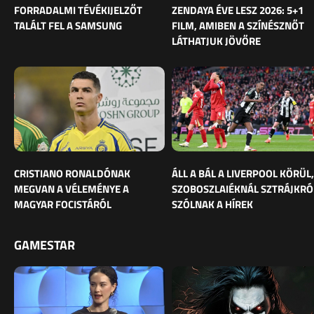
FORRADALMI TÉVÉKIJELZŐT
ZENDAYA ÉVE LESZ 2026: 5+1
TALÁLT FEL A SAMSUNG
FILM, AMIBEN A SZÍNÉSZNŐT
LÁTHATJUK JÖVŐRE
CRISTIANO RONALDÓNAK
ÁLL A BÁL A LIVERPOOL KÖRÜL,
MEGVAN A VÉLEMÉNYE A
SZOBOSZLAIÉKNÁL SZTRÁJKRÓ
MAGYAR FOCISTÁRÓL
SZÓLNAK A HÍREK
GAMESTAR