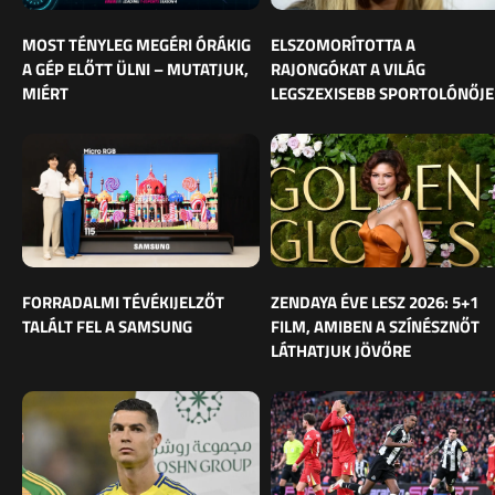
MOST TÉNYLEG MEGÉRI ÓRÁKIG
ELSZOMORÍTOTTA A
A GÉP ELŐTT ÜLNI – MUTATJUK,
RAJONGÓKAT A VILÁG
MIÉRT
LEGSZEXISEBB SPORTOLÓNŐJE
FORRADALMI TÉVÉKIJELZŐT
ZENDAYA ÉVE LESZ 2026: 5+1
TALÁLT FEL A SAMSUNG
FILM, AMIBEN A SZÍNÉSZNŐT
LÁTHATJUK JÖVŐRE