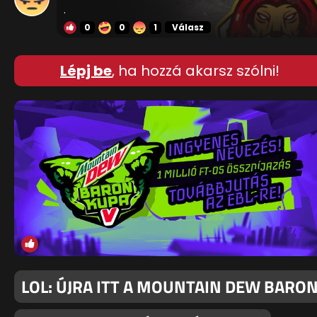
.
0
0
1
Válasz
Lépj be
, ha hozzá akarsz szólni!
LOL: ÚJRA ITT A MOUNTAIN DEW BARO