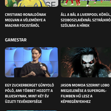
CRISTIANO RONALDÓNAK
ÁLL A BÁL A LIVERPOOL KÖRÜL,
MEGVAN A VÉLEMÉNYE A
SZOBOSZLAIÉKNÁL SZTRÁJKRÓ
MAGYAR FOCISTÁRÓL
SZÓLNAK A HÍREK
GAMESTAR
EGY ZUCKERBERGET GÚNYOLÓ
JASON MOMOA SZERINT LOBO
PÓLÓ, AMI TÖBBET HOZOTT A
MEGJELENÉSE A SUPERGIRL-
BLUESKYNAK, MINT KÉT ÉV
FILMBEN HŰ LESZ A
ÜZLETI TEVÉKENYSÉGE
KÉPREGÉNYEKHEZ