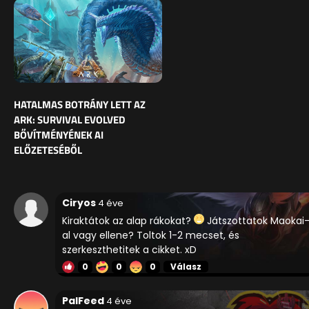
HATALMAS BOTRÁNY LETT AZ
ARK: SURVIVAL EVOLVED
BŐVÍTMÉNYÉNEK AI
ELŐZETESÉBŐL
Ciryos
4 éve
Kiraktátok az alap rákokat?
Játszottatok Maokai
al vagy ellene? Toltok 1-2 mecset, és
szerkeszthetitek a cikket. xD
0
0
0
Válasz
PalFeed
4 éve