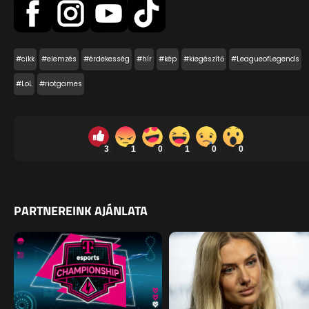
#cikk
#elemzés
#érdekesség
#hír
#kép
#kiegészítő
#LeagueofLegends
#LoL
#riotgames
3
1
0
1
0
0
PARTNEREINK AJÁNLATA