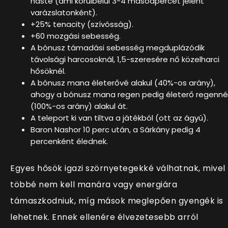
haste (ami körülbelül 3-4 másodpercet jelent
varázslatonként).
+25% tenacity (szívósság).
+60 mozgási sebesség.
A bónusz támadási sebesség megduplázódik
távolsági harcosoknál, 1,5-szeresére nő közelharci
hősöknél.
A bónusz mana életerővé alakul (40%-os arány),
ahogy a bónusz mana regen pedig életerő regenné
(100%-os arány) alakul át.
A teleport ki van tiltva a játékból (ott az ágyú).
Baron Nashor 10 perc után, a Sárkány pedig 4
percenként élednek.
Egyes hősök igazi szörnyetegekké válhatnak, mivel
többé nem kell manára vagy energiára
támaszkodniuk, míg mások meglepően gyengék is
lehetnek. Ennek ellenére élvezetesebb arról