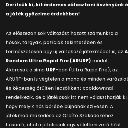
Derítsük ki, kit érdemes választani ösvényünk 
a játék győzelme érdekében!
Az előszezon sok változást hozott számunkra a
hősök, tárgyak, pozíciók tekintetében és
természetesen egy új váltakozó játékmódot is, az
A
Random Ultra Rapid Fire (ARURF)
módot.
Akárcsak a sima
URF
-ban (Ultra Rapid Fire), az
ARURF-ban is végtelen a mana és minden varázsla
és képesség őrülten lecsökkent cooldownnal
rendelkezik, de a játékosok itt nem választhatják ki,
hogy melyik hős bőrébe bújnának szívesen. A
játékmód működése az Ordító Szakadékéhoz
hasonló, ahol a játékosok egy véletlenszerű hőst