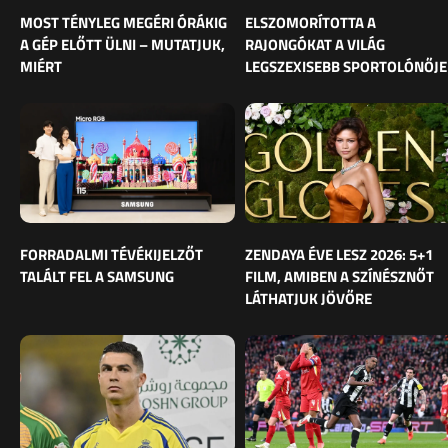
MOST TÉNYLEG MEGÉRI ÓRÁKIG
ELSZOMORÍTOTTA A
A GÉP ELŐTT ÜLNI – MUTATJUK,
RAJONGÓKAT A VILÁG
MIÉRT
LEGSZEXISEBB SPORTOLÓNŐJE
FORRADALMI TÉVÉKIJELZŐT
ZENDAYA ÉVE LESZ 2026: 5+1
TALÁLT FEL A SAMSUNG
FILM, AMIBEN A SZÍNÉSZNŐT
LÁTHATJUK JÖVŐRE