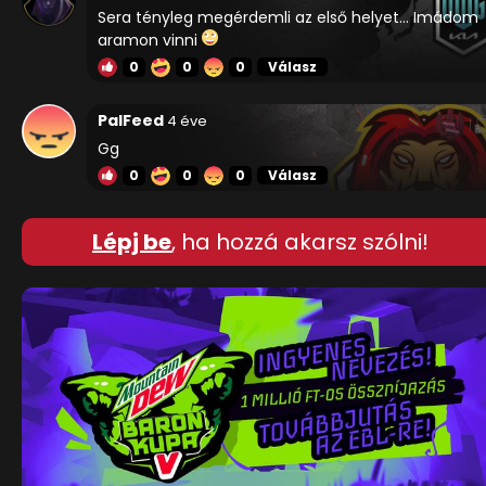
Sera tényleg megérdemli az első helyet... Imádom
aramon vinni
0
0
0
Válasz
PalFeed
4 éve
Gg
0
0
0
Válasz
Lépj be
, ha hozzá akarsz szólni!