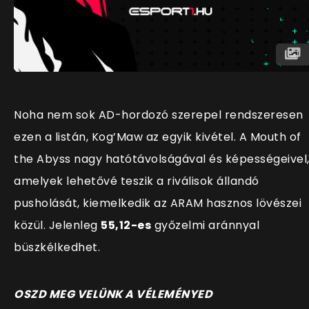
Noha nem sok AD-hordozó szerepel rendszeresen
ezen a listán, Kog’Maw az egyik kivétel. A Mouth of
the Abyss nagy hatótávolságával és képességeivel
amelyek lehetővé teszik a riválisok állandó
pusholását, kiemelkedik az ARAM hasznos lövészei
közül. Jelenleg
55,12-es
győzelmi aránnyal
büszkélkedhet.
O
SZD MEG VELÜNK A VÉLEMÉNYED