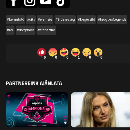
#bemutató
#cikk
#elemzés
#érdekesség
#kiegészítő
#LeagueofLegends
#LoL
#riotgames
#statisztika
6
0
0
1
0
0
PARTNEREINK AJÁNLATA