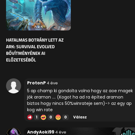
HATALMAS BOTRÁNY LETT AZ
ARK: SURVIVAL EVOLVED
BŐVÍTMÉNYÉNEK AI
ELŐZETESÉBŐL
ProtonP
4 éve
5 ap champ ki gondolta volna hogy az aoe magek
jók aramon .... (Kogot ha ad ra építed aramon
biztos hogy nincs 50%winrateje sem)-> az egy ap
kog win rate
1
0
0
Válasz
AndyAoki99
4 éve