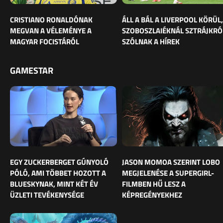
CRISTIANO RONALDÓNAK
ÁLL A BÁL A LIVERPOOL KÖRÜL,
MEGVAN A VÉLEMÉNYE A
SZOBOSZLAIÉKNÁL SZTRÁJKRÓ
MAGYAR FOCISTÁRÓL
SZÓLNAK A HÍREK
GAMESTAR
EGY ZUCKERBERGET GÚNYOLÓ
JASON MOMOA SZERINT LOBO
PÓLÓ, AMI TÖBBET HOZOTT A
MEGJELENÉSE A SUPERGIRL-
BLUESKYNAK, MINT KÉT ÉV
FILMBEN HŰ LESZ A
ÜZLETI TEVÉKENYSÉGE
KÉPREGÉNYEKHEZ