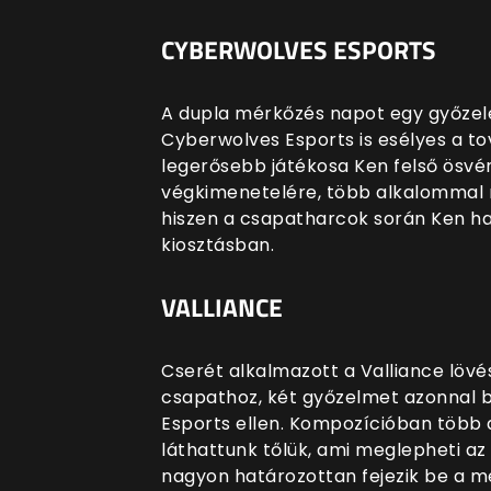
CYBERWOLVES ESPORTS
A dupla mérkőzés napot egy győzel
Cyberwolves Esports is esélyes a t
legerősebb játékosa Ken felső ösvé
végkimenetelére, több alkalommal n
hiszen a csapatharcok során Ken ha
kiosztásban.
VALLIANCE
Cserét alkalmazott a Valliance lövé
csapathoz, két győzelmet azonnal b
Esports ellen. Kompozícióban több
láthattunk tőlük, ami meglepheti az 
nagyon határozottan fejezik be a 