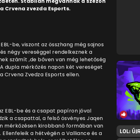
ezdetén. Stabilan megvannak a szezon
n a Crvena zvezda Esports.
 EBL-be, viszont az összhang még sajnos
 és négy vereséggel rendelkeznek a
lynek számít ,de bőven van még lehetőség
n. A dupla mérkőzés napon két vereséget
a Crvena Zvedza Esports ellen.
 az EBL-be és a csapat papíron jóval
zik a csapattal, a felső ösvényes Jaqen
nden mérkőzésen kirobbanó formában van
LOL: ÚJ
. Ellenfeleik a hétvégén a Valliance és a