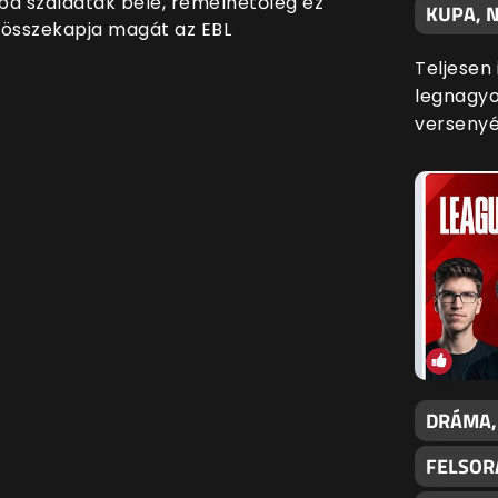
ba szaladtak bele, remélhetőleg ez
KUPA, N
 összekapja magát az EBL
Teljesen
legnagyo
versenyé
DRÁMA,
FELSOR