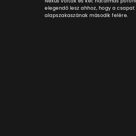
Nexus voltak és két hatalmas pofon
elegendő lesz ahhoz, hogy a csapat
alapszakaszának második felére.