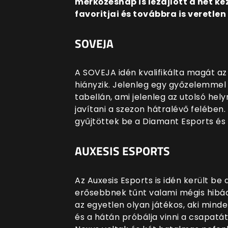
mérkőzésnap is lezajlott a hét k
favoritjai és továbbra is veretle
SOVEJA
A SOVEJA idén kvalifikálta magát az
hiányzik. Jelenleg egy győzelemmel
tabellán, ami jelenleg az utolsó he
javítani a szezon hátralévő felébe
gyűjtöttek be a Diamant Esports és 
AUXESIS ESPORTS
Az Auxesis Esports is idén került be
erősebbnek tűnt valami mégis hibád
az egyetlen olyan játékos, aki mi
és a hátán próbálja vinni a csapatát