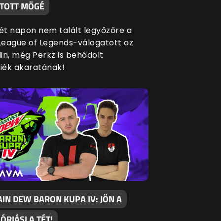
TOTT MÖGÉ
két napon nem talált legyőzőre a
eague of Legends-válogatott az
in, még Perkz is behódolt
siék akaratának!
IN DEW BARON KUPA IV: JÖN A
 ÓRIÁSI A TÉT!