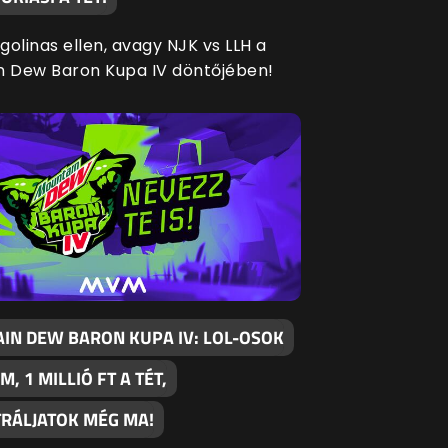
agolinas ellen, avagy NJK vs LLH a
n Dew Baron Kupa IV döntőjében!
IN DEW BARON KUPA IV: LOL-OSOK
M, 1 MILLIÓ FT A TÉT,
TRÁLJATOK MÉG MA!