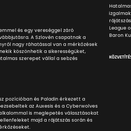
Hatalmas
izgalmak
rájátszá
League o
emmel és egy vereséggel záró
Baron Ku
ovábbjutásra. A Szlovén csapatnak a
nyről nagy ráhatással van a mérkőzések
ekik köszönhetik a sikerességüket,
KÖZVETÍTÉ
talmas szerepet vállal a sebzés
sz pozícióban és Paladin érkezett a
ezsebeltek az Auxesis és a Cyberwolves
 alkalommal is meglepetés választásokat
ellenfeleket majd a rájátszás során és
mérkőzéseket.