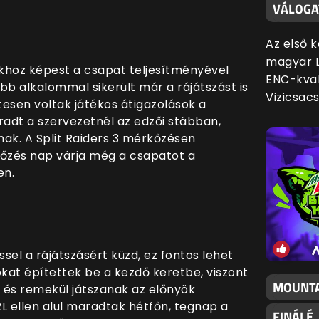
VÁLOGA
Az első 
magyar L
okhoz képest a csapat teljesítményével
ENC-kval
bb alkalommal sikerült már a rájátszást is
Vizicsac
esen voltak játékos átigazolások a
radt a szervezetnél az edzői stábban,
nak. A Split Raiders 3 mérkőzésen
őzés nap várja még a csapatot a
en.
el a rájátszásért küzd, ez fontos lehet
sokat építettek be a kezdő keretbe, viszont
MOUNTA
 és remekül játszanak az előnyök
 ellen alul maradtak hétfőn, tegnap a
FINÁLÉ,