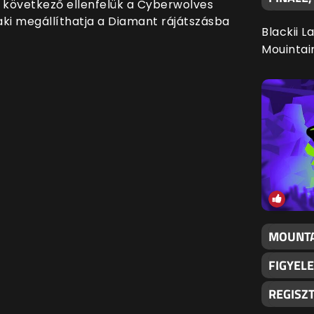
, következő ellenfelük a Cyberwolves
s aki megállíthatja a Diamant rájátszásba
Blackii L
Mouintai
MOUNTA
FIGYELE
REGISZ