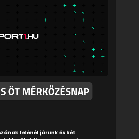
ÉS ÖT MÉRKŐZÉSNAP
zának felénél járunk és két