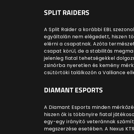
SPLIT RAIDERS
A Split Raider a korábbi EBL szezon
egyáltalán nem elégedett, hiszen tö
elérni a csapatnak. Azóta természet
csapat körül, de a stabilitás megma
jelenleg fiatal tehetségekkel dolgoz
zsinórba nyeretlen és kemény mérk
csütörtöki találkozón a Valliance ell
DIAMANT ESPORTS
A Diamant Esports minden mérkőzéss
hiszen ők is többnyire fiatal játéko
egy-egy irányitó veteránnak számít
megszerzése esetében. A Nexus KTRL