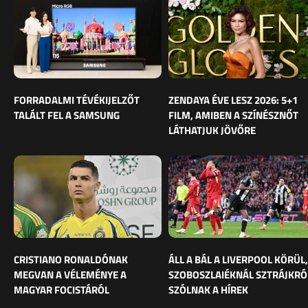
FORRADALMI TÉVÉKIJELZŐT
ZENDAYA ÉVE LESZ 2026: 5+1
TALÁLT FEL A SAMSUNG
FILM, AMIBEN A SZÍNÉSZNŐT
LÁTHATJUK JÖVŐRE
CRISTIANO RONALDÓNAK
ÁLL A BÁL A LIVERPOOL KÖRÜL,
MEGVAN A VÉLEMÉNYE A
SZOBOSZLAIÉKNÁL SZTRÁJKRÓ
MAGYAR FOCISTÁRÓL
SZÓLNAK A HÍREK