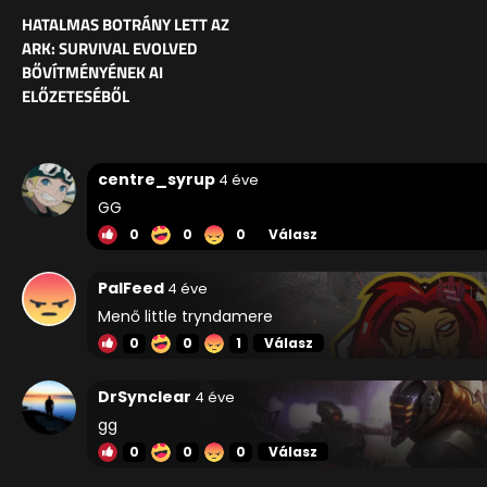
HATALMAS BOTRÁNY LETT AZ
ARK: SURVIVAL EVOLVED
BŐVÍTMÉNYÉNEK AI
ELŐZETESÉBŐL
centre_syrup
4 éve
GG
0
0
0
Válasz
PalFeed
4 éve
Menő little tryndamere
0
0
1
Válasz
DrSynclear
4 éve
gg
0
0
0
Válasz