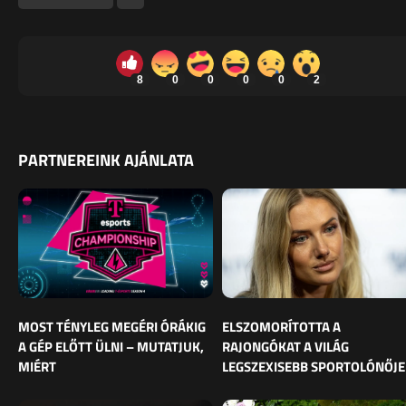
8
0
0
0
0
2
PARTNEREINK AJÁNLATA
MOST TÉNYLEG MEGÉRI ÓRÁKIG
ELSZOMORÍTOTTA A
A GÉP ELŐTT ÜLNI – MUTATJUK,
RAJONGÓKAT A VILÁG
MIÉRT
LEGSZEXISEBB SPORTOLÓNŐJE