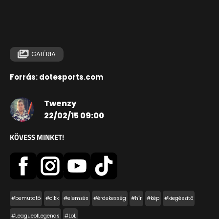
GALÉRIA
Forrás: dotesports.com
Twenzy
22/02/15 09:00
KÖVESS MINKET!
#bemutató
#cikk
#elemzés
#érdekesség
#hír
#kép
#kiegészítő
#LeagueofLegends
#LoL