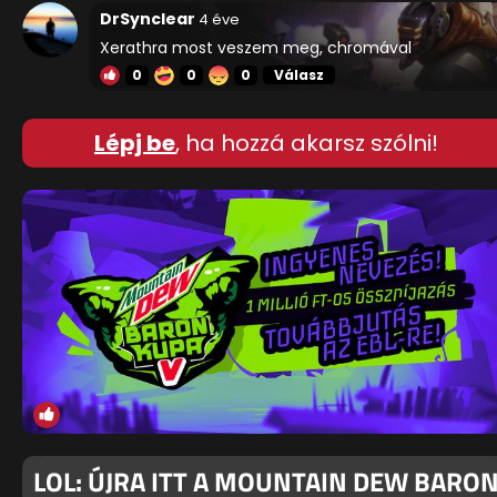
DrSynclear
4 éve
Xerathra most veszem meg, chromával
0
0
0
Válasz
Lépj be
, ha hozzá akarsz szólni!
LOL: ÚJRA ITT A MOUNTAIN DEW BARO