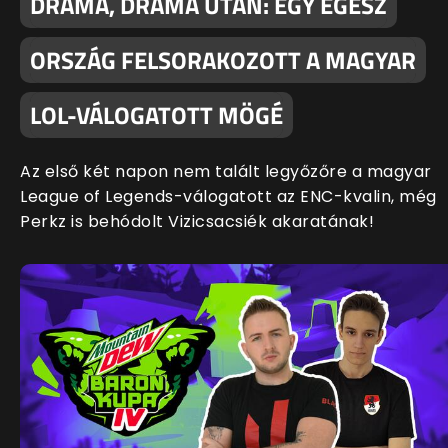
DRÁMA, DRÁMA UTÁN: EGY EGÉSZ
ORSZÁG FELSORAKOZOTT A MAGYAR
LOL-VÁLOGATOTT MÖGÉ
Az első két napon nem talált legyőzőre a magyar
League of Legends-válogatott az ENC-kvalin, még
Perkz is behódolt Vizicsacsiék akaratának!