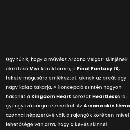
Úgy tűnik, hogy a művész Arcana Veigar-skinjének
alakítása
Vivi
karakterére, a
Final Fantasy IX,
fekete mágusára emlékeztet, akinek az arcát egy
nagy kalap takarja. A koncepció szintén nagyon
hasonlít a
Kingdom Heart
sorozat
Heartless
ére,
gyöngyöző sárga szemekkel. Az
Arcana skin téma
azonnal népszerűvé vált a rajongók körében, mivel
lehetősége van arra, hogy a kevés skinnel