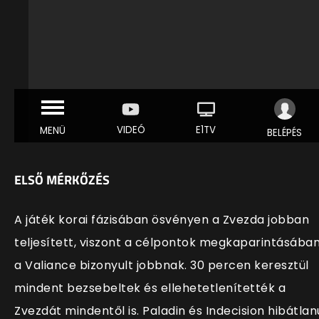
ELSŐ MÉRKŐZÉS
A játék korai fázisában ösvényen a Zvezda jobban
teljesített, viszont a célpontok megkaparintásába
a Valiance bizonyult jobbnak. 30 percen keresztül
mindent bezsebeltek és ellehetetlenítették a
Zvezdát mindentől is. Paladin és Indecision hibátlan