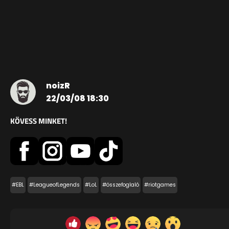
noizR
22/03/08 18:30
KÖVESS MINKET!
#EBL
#LeagueofLegends
#LoL
#összefoglaló
#riotgames