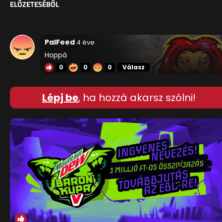
ELŐZETESÉBŐL
PalFeed
4 éve
Hoppá
0
0
0
Válasz
Lépj be
, ha hozzá akarsz szólni!