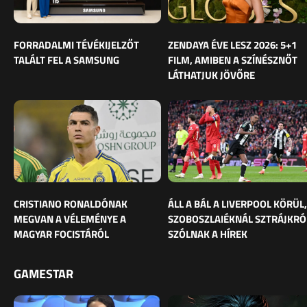
FORRADALMI TÉVÉKIJELZŐT
ZENDAYA ÉVE LESZ 2026: 5+1
TALÁLT FEL A SAMSUNG
FILM, AMIBEN A SZÍNÉSZNŐT
LÁTHATJUK JÖVŐRE
CRISTIANO RONALDÓNAK
ÁLL A BÁL A LIVERPOOL KÖRÜL,
MEGVAN A VÉLEMÉNYE A
SZOBOSZLAIÉKNÁL SZTRÁJKRÓ
MAGYAR FOCISTÁRÓL
SZÓLNAK A HÍREK
GAMESTAR