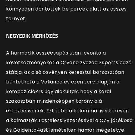
könnyedén döntötték be percek alatt az összes
tornyot.
NEGYEDIK MÉRKŐZÉS
A harmadik összecsapás után levonta a
következményeket a Crvena zvezda Esports edzői
stábja, az alsó ösvényen keresztül borzasztóan
büntethető a Valiance és ezen terv alapján a
kompozíciók is úgy alakultak, hogy a korai
szakaszban mindenképpen torony alá
érkezhessenek. Ezt több alkalommal is sikeresen
alkalmazták Tasteless vezetésével a CZV játékosai
és Goldento4ast ismételten hamar megetetve