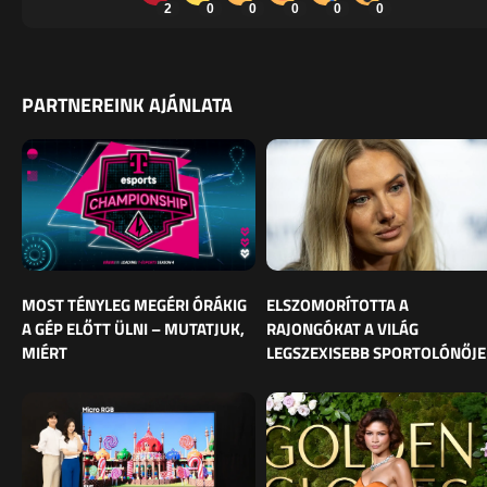
2
0
0
0
0
0
PARTNEREINK AJÁNLATA
MOST TÉNYLEG MEGÉRI ÓRÁKIG
ELSZOMORÍTOTTA A
A GÉP ELŐTT ÜLNI – MUTATJUK,
RAJONGÓKAT A VILÁG
MIÉRT
LEGSZEXISEBB SPORTOLÓNŐJE