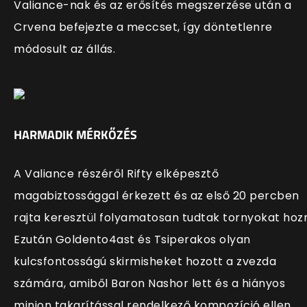
Valiance-nak és az erősítés megszerzése után a
Crvena befejezte a meccset, így döntetlenre
módosult az állás.
HARMADIK MÉRKŐZÉS
A Valiance részéről Rifty elképesztő
magabiztossággal érkezett és az első 20 percben
rajta keresztül folyamatosan tudtak tornyokat hozn
Ezután Goldento4ast és Tsiperakos olyan
kulcsfontosságú skirmisheket hozott a zvezda
számára, amiből Baron Nashor lett és a hiányos
minion takarítással rendelkező kompozíció ellen