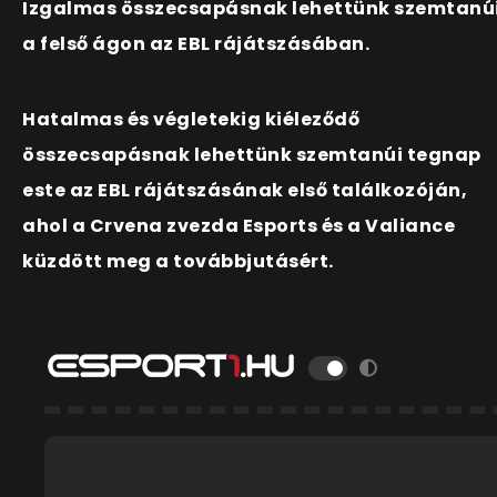
Izgalmas összecsapásnak lehettünk szemtanú
a felső ágon az EBL rájátszásában.
Hatalmas és végletekig kiéleződő
összecsapásnak lehettünk szemtanúi tegnap
este az EBL rájátszásának első találkozóján,
ahol a Crvena zvezda Esports és a Valiance
küzdött meg a továbbjutásért.