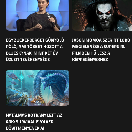
EGY ZUCKERBERGET GÚNYOLÓ
JASON MOMOA SZERINT LOBO
PÓLÓ, AMI TÖBBET HOZOTT A
MEGJELENÉSE A SUPERGIRL-
BLUESKYNAK, MINT KÉT ÉV
FILMBEN HŰ LESZ A
ÜZLETI TEVÉKENYSÉGE
KÉPREGÉNYEKHEZ
HATALMAS BOTRÁNY LETT AZ
ARK: SURVIVAL EVOLVED
BŐVÍTMÉNYÉNEK AI