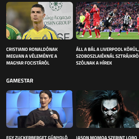
CRISTIANO RONALDÓNAK
ÁLL A BÁL A LIVERPOOL KÖRÜL,
MEGVAN A VÉLEMÉNYE A
SZOBOSZLAIÉKNÁL SZTRÁJKRÓ
MAGYAR FOCISTÁRÓL
SZÓLNAK A HÍREK
GAMESTAR
EGY ZUCKERBERGET GÚNYOLÓ
JASON MOMOA SZERINT LOBO