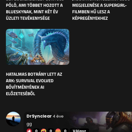
PÓLÓ, AMI TÖBBET HOZOTT A
MEGJELENÉSE A SUPERGIRL-
BLUESKYNAK, MINT KÉT ÉV
FILMBEN HŰ LESZ A
ÜZLETI TEVÉKENYSÉGE
KÉPREGÉNYEKHEZ
HATALMAS BOTRÁNY LETT AZ
ARK: SURVIVAL EVOLVED
BŐVÍTMÉNYÉNEK AI
ELŐZETESÉBŐL
DrSynclear
4 éve
gg
0
0
0
Válasz