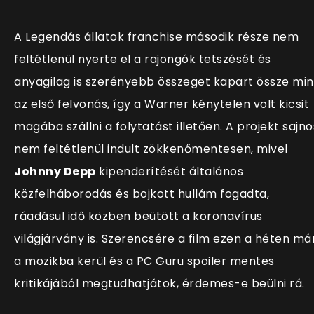
A Legendás állatok franchise második része nem
feltétlenül nyerte el a rajongók tetszését és
anyagilag is szerényebb összeget kapart össze min
az első felvonás, így a Warner kénytelen volt kicsit
magába szállni a folytatást illetően. A projekt sajno
nem feltétlenül indult zökkenőmentesen, mivel
Johnny Depp
kipenderítését általános
közfelháborodás és bojkott hullám fogadta,
ráadásul idő közben beütött a koronavírus
világjárvány is. Szerencsére a film ezen a héten má
a mozikba kerül és a PC Guru spoiler mentes
kritikájából megtudhatjátok, érdemes-e beülni rá.