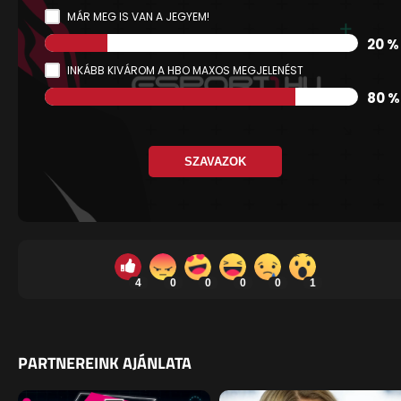
MÁR MEG IS VAN A JEGYEM!
20 %
INKÁBB KIVÁROM A HBO MAXOS MEGJELENÉST
80 %
SZAVAZOK
4
0
0
0
0
1
PARTNEREINK AJÁNLATA