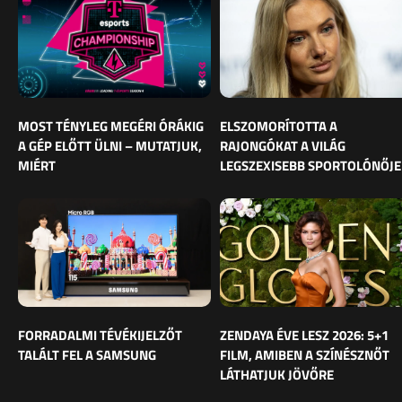
MOST TÉNYLEG MEGÉRI ÓRÁKIG
ELSZOMORÍTOTTA A
A GÉP ELŐTT ÜLNI – MUTATJUK,
RAJONGÓKAT A VILÁG
MIÉRT
LEGSZEXISEBB SPORTOLÓNŐJE
FORRADALMI TÉVÉKIJELZŐT
ZENDAYA ÉVE LESZ 2026: 5+1
TALÁLT FEL A SAMSUNG
FILM, AMIBEN A SZÍNÉSZNŐT
LÁTHATJUK JÖVŐRE