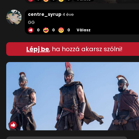
centre_syrup
4 éve
GG
0
0
0
Válasz
Lépj be
, ha hozzá akarsz szólni!