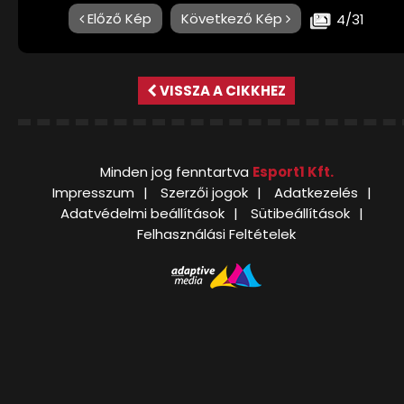
Előző Kép
Következő Kép
4/31
VISSZA A CIKKHEZ
Minden jog fenntartva
Esport1 Kft.
Impresszum
Szerzői jogok
Adatkezelés
Adatvédelmi beállítások
Sütibeállítások
Felhasználási Feltételek