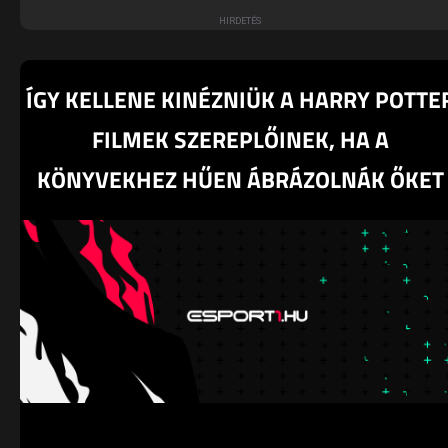
ÍGY KELLENE KINÉZNIÜK A HARRY POTTE
FILMEK SZEREPLŐINEK, HA A
KÖNYVEKHEZ HŰEN ÁBRÁZOLNÁK ŐKET