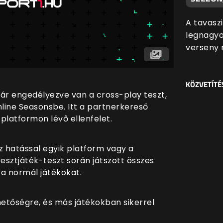
A tavasz
legnagyo
verseny n
KÖZVETÍTÉ
ár engedélyezve van a cross-play teszt,
ine Seasonsbe. Itt a partnerkereső
platformon lévő ellenfelet.
z hatással egyik platform vagy a
sztjáték-teszt során játszott összes
 a normál játékokat.
hetőségre, és más játékokban sikerrel