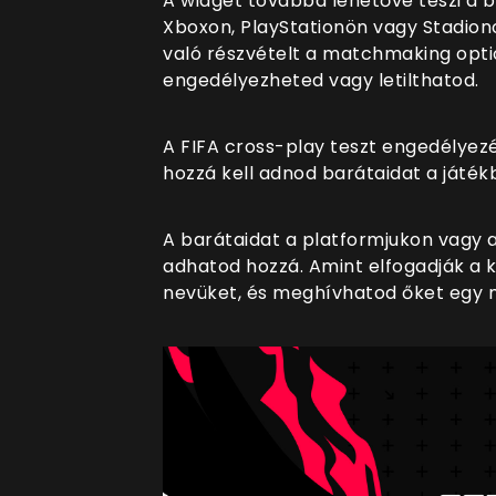
A widget továbbá lehetővé teszi a b
Xboxon, PlayStationön vagy Stadion
való részvételt a matchmaking optio
engedélyezheted vagy letilthatod.
A FIFA cross-play teszt engedélyezé
hozzá kell adnod barátaidat a játékbe
A barátaidat a platformjukon vagy 
adhatod hozzá. Amint elfogadják a 
nevüket, és meghívhatod őket egy 