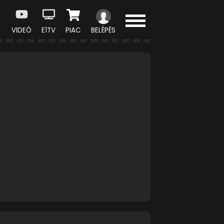
VIDEÓ
E1TV
PIAC
BELÉPÉS