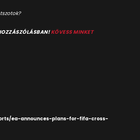
átszotok?
 HOZZÁSZÓLÁSBAN!
KÖVESS MINKET
ports/ea-announces-plans-for-fifa-cross-