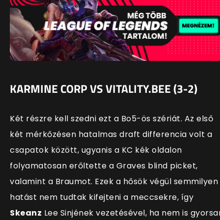
KARMINE CORP VS VITALITY.BEE (3-2)
Két részre kell szedni ezt a Bo5-ös szériát. Az első
két mérkőzésen hatalmas draft differencia volt a
csapatok között, ugyanis a KC kék oldalon
folyamatosan erőltette a Graves blind picket,
valamint a Braumot. Ezek a hősök végül semmilyen
hatást nem tudtak kifejteni a meccsekre, így
Skeanz
Lee Sinjének vezetésével, ha nem is gyorsa