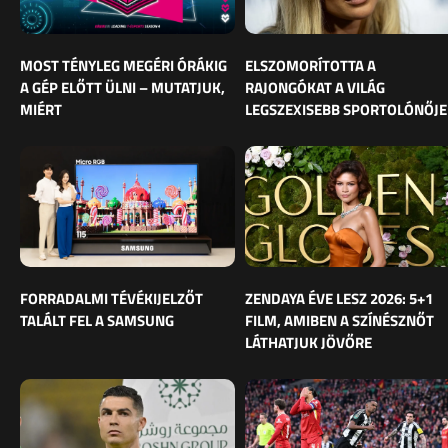
MOST TÉNYLEG MEGÉRI ÓRÁKIG
ELSZOMORÍTOTTA A
A GÉP ELŐTT ÜLNI – MUTATJUK,
RAJONGÓKAT A VILÁG
MIÉRT
LEGSZEXISEBB SPORTOLÓNŐJE
FORRADALMI TÉVÉKIJELZŐT
ZENDAYA ÉVE LESZ 2026: 5+1
TALÁLT FEL A SAMSUNG
FILM, AMIBEN A SZÍNÉSZNŐT
LÁTHATJUK JÖVŐRE