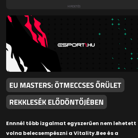
EU MASTERS: ÖTMECCSES ŐRÜLET
REKKLESÉK ELŐDÖNTŐJÉBEN
Ennnél több izgalmat egyszerűen nem lehetett
volna belecsempészni a Vitality.Bee és a