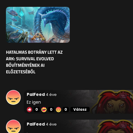
HATALMAS BOTRÁNY LETT AZ
ARK: SURVIVAL EVOLVED
BŐVÍTMÉNYÉNEK AI
ELŐZETESÉBŐL
PalFeed
4 éve
Ez igen
0
0
0
Válasz
PalFeed
4 éve
.