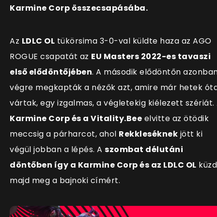
Karmine Corp összecsapásába.
Az
LDLC OL
tükörsima 3-0-val küldte haza az AGO
ROGUE csapatát az
EU Masters 2022-es tavaszi
első elődöntőjében
. A második elődöntőn azonba
végre megkapták a nézők azt, amire már hetek ót
vártak, egy izgalmas, a végletekig kiélezett szériát.
Karmine Corp és a Vitality.Bee
elvitte az ötödik
meccsig a párharcot, ahol
Rekkleséknek
jött ki
végül jobban a lépés. A
szombat délutáni
döntőben így a Karmine Corp és az LDLC OL
küzd
majd meg a bajnoki címért.