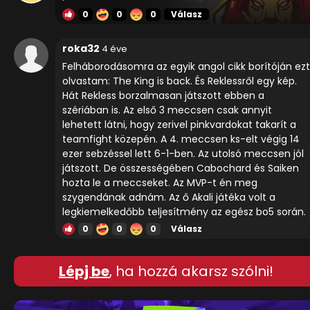
0
0
0
Válasz
roka32
4 éve
Felháborodásomra az egyik angol cikk borítóján ezt
olvastam: The King is back. És Reklessről egy kép.
Hát Rekless borzalmasan játszott ebben a
szériában is. Az első 3 meccsen csak annyit
lehetett látni, hogy zerivel pinkvardokat takarít a
teamfight közepén. A 4. meccsen ks-elt végig 14
ezer sebzéssel lett 6-1-ben. Az utolsó meccsen jól
játszott. De összességében Cabochard és Saiken
hozta le a meccseket. Az MVP-t én meg
szygendának adnám. Az ő Akali játéka volt a
legkiemelkedőbb teljesítmény az egész bo5 során.
0
0
0
Válasz
Lépj be
, ha hozzá akarsz szólni!