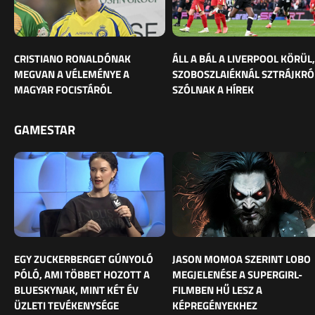
CRISTIANO RONALDÓNAK
ÁLL A BÁL A LIVERPOOL KÖRÜL,
MEGVAN A VÉLEMÉNYE A
SZOBOSZLAIÉKNÁL SZTRÁJKRÓ
MAGYAR FOCISTÁRÓL
SZÓLNAK A HÍREK
GAMESTAR
EGY ZUCKERBERGET GÚNYOLÓ
JASON MOMOA SZERINT LOBO
PÓLÓ, AMI TÖBBET HOZOTT A
MEGJELENÉSE A SUPERGIRL-
BLUESKYNAK, MINT KÉT ÉV
FILMBEN HŰ LESZ A
ÜZLETI TEVÉKENYSÉGE
KÉPREGÉNYEKHEZ