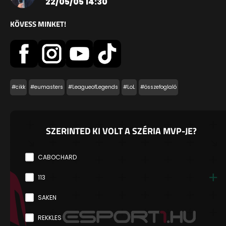
22/05/05 14:30
KÖVESS MINKET!
#cikk
#eumasters
#LeagueofLegends
#LoL
#összefoglaló
SZERINTED KI VOLT A SZÉRIA MVP-JE?
CABOCHARD
113
SAKEN
REKKLES