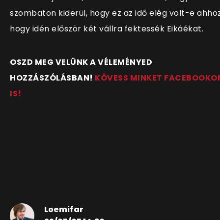
szombaton kiderül, hogy ez az idő elég volt-e ahhoz
hogy idén először két vállra fektessék Eikáékat.
OSZD MEG VELÜNK A VÉLEMÉNYED
HOZZÁSZÓLÁSBAN!
KÖVESS MINKET FACEBOOKO
IS!
Loemifar