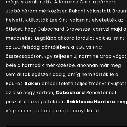
mégis sikerült nekik. A Karmine Corp a párharc
utolsó három mérkőzésén Rakant választott Brau
helyett, kitiltották Lee Sint, valamint elvetették az
ötletet, hogy Cabochard Gravesszel carryzi majd a
meccseket. Legalább akkora fordulat volt ez, mint
az LEC felsőági döntőjében, a RGE vs FNC
összecsapáson. Egy teljesen új Karmine Crop vágot
bele a harmadik mérkőzésbe, ahonnan már meg
sem álltak egészen addig, amíg nem zárták le a
Bo5-öt.
Saken
ember feletti teljesítményt nyújtott
az első négy körben,
Cabochard
Renektonnal
pusztított a végjátékban,
Rekkles és Hantera
meg
végre nem ijedt meg a saját árnyékától.