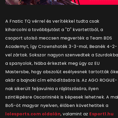
A Fnatic TQ vérrel és verítékkel tudta csak
kiharcolni a továbbjutást a "D" kvartettből, a
csoport utolsó meccsen megverték a Team BDS
Academyt, így Crownshoték 3-3-mal, Beanék 4-2-
vel zártak. Sokszor nagyon szenvedtek a Szurdokb
a spanyolok, hiába érkeztek meg úgy az EU
Mastersbe, hogy abszolút esélyesnek tartották ők
akár a bajnoki cím elhódítására is. Az AGO ROGUE-
nak sikerült feljavulnia a rájátszására, ilyen
szintlépésre Oscarininék is képesek lehetnek. A ma
Bo5-öt magyar nyelven, élőben követhetitek a
lolesports.com oldalán
, valamint az
Esport1.hu