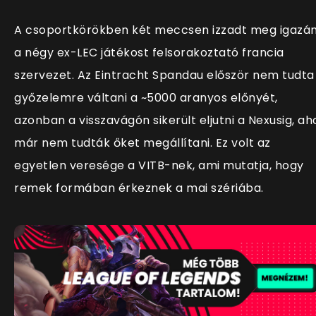
A csoportkörökben két meccsen izzadt meg igazá
a négy ex-LEC játékost felsorakoztató francia
szervezet. Az Eintracht Spandau először nem tudta
győzelemre váltani a ~5000 aranyos előnyét,
azonban a visszavágón sikerült eljutni a Nexusig, ah
már nem tudták őket megállítani. Ez volt az
egyetlen veresége a VITB-nek, ami mutatja, hogy
remek formában érkeznek a mai szériába.