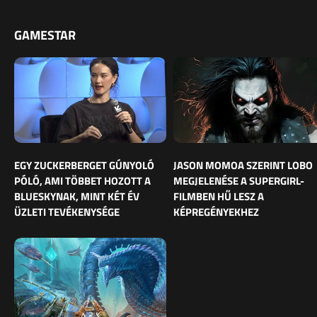
GAMESTAR
EGY ZUCKERBERGET GÚNYOLÓ
JASON MOMOA SZERINT LOBO
PÓLÓ, AMI TÖBBET HOZOTT A
MEGJELENÉSE A SUPERGIRL-
BLUESKYNAK, MINT KÉT ÉV
FILMBEN HŰ LESZ A
ÜZLETI TEVÉKENYSÉGE
KÉPREGÉNYEKHEZ