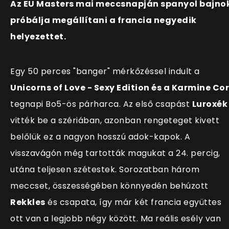
Az EU Masters mai meccsnapján spanyol bajno
próbálja megállítani a francia negyedik
helyezettet.
Egy 50 perces "banger" mérkőzéssel indult a
Unicorns of Love - Sexy Edition és a Karmine Co
tegnapi Bo5-ös párharca. Az első csapást
Luroxék
vitték be a szériában, azonban rengeteget kivett
belőlük ez a nagyon hosszú adok-kapok. A
visszavágón még tartották magukat a 24. percig,
utána teljesen szétestek. Sorozatban három
meccset, összességében könnyedén behúzott
Rekkles
és csapata, így már két francia együttes
ott van a legjobb négy között. Ma reális esély van