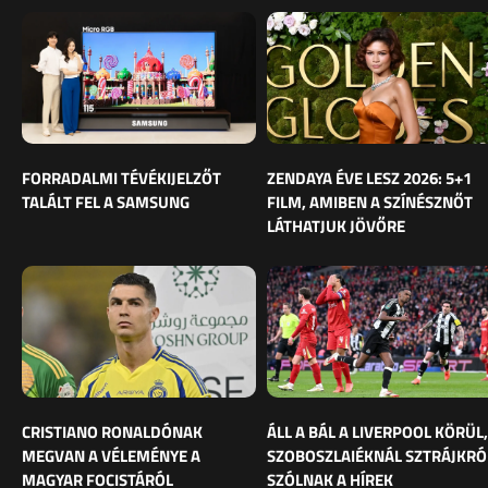
FORRADALMI TÉVÉKIJELZŐT
ZENDAYA ÉVE LESZ 2026: 5+1
TALÁLT FEL A SAMSUNG
FILM, AMIBEN A SZÍNÉSZNŐT
LÁTHATJUK JÖVŐRE
CRISTIANO RONALDÓNAK
ÁLL A BÁL A LIVERPOOL KÖRÜL,
MEGVAN A VÉLEMÉNYE A
SZOBOSZLAIÉKNÁL SZTRÁJKRÓ
MAGYAR FOCISTÁRÓL
SZÓLNAK A HÍREK