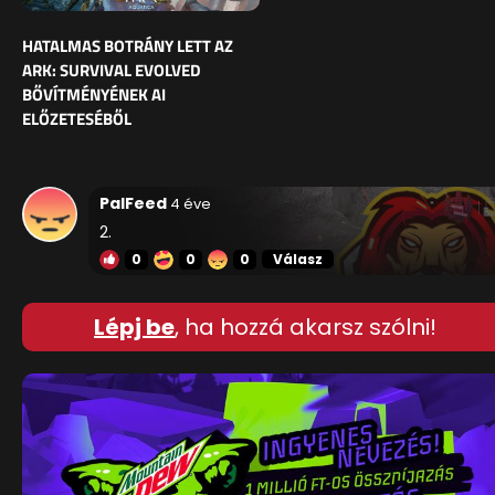
HATALMAS BOTRÁNY LETT AZ
ARK: SURVIVAL EVOLVED
BŐVÍTMÉNYÉNEK AI
ELŐZETESÉBŐL
PalFeed
4 éve
2.
0
0
0
Válasz
Lépj be
, ha hozzá akarsz szólni!