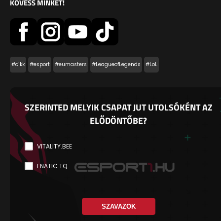
KÖVESS MINKET!
#cikk
#esport
#eumasters
#LeagueofLegends
#LoL
SZERINTED MELYIK CSAPAT JUT UTOLSÓKÉNT AZ
ELŐDÖNTŐBE?
VITALITY.BEE
FNATIC TQ
SZAVAZOK