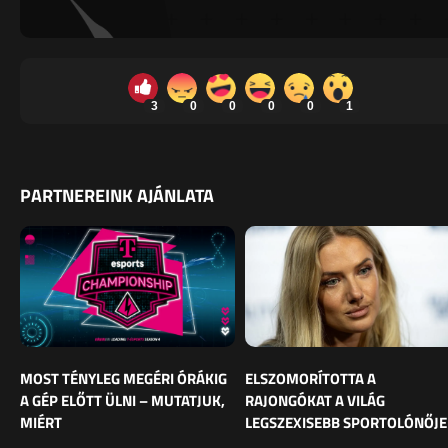
3
0
0
0
0
1
PARTNEREINK AJÁNLATA
MOST TÉNYLEG MEGÉRI ÓRÁKIG
ELSZOMORÍTOTTA A
A GÉP ELŐTT ÜLNI – MUTATJUK,
RAJONGÓKAT A VILÁG
MIÉRT
LEGSZEXISEBB SPORTOLÓNŐJE