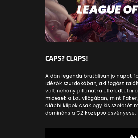
CAPS? CLAPS!
A dán legenda brutálisan jó napot f
Idézők szurdokában, aki fogást talál
volt néhány pillanatra elfeledtetni
midesek a LoL világában, mint Fake
alábbi klipek csak egy kis szeletét
domináns a G2 középső ösvényese.