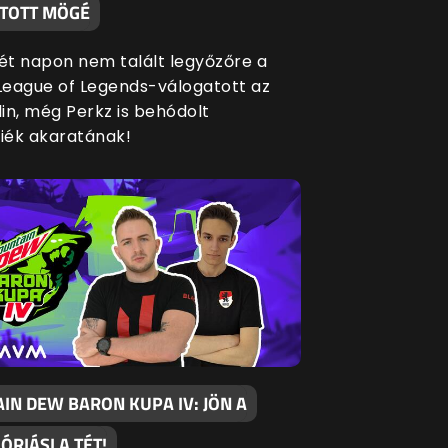
TOTT MÖGÉ
két napon nem talált legyőzőre a
eague of Legends-válogatott az
in, még Perkz is behódolt
siék akaratának!
IN DEW BARON KUPA IV: JÖN A
 ÓRIÁSI A TÉT!