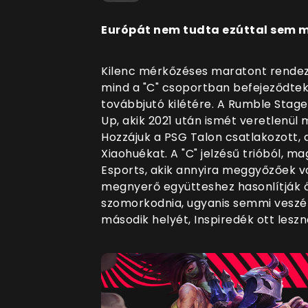
Európát nem tudta ezúttal sem m
Kilenc mérkőzéses maratont rendezte
mind a "C" csoportban befejeződtek 
továbbjutó kilétére. A Rumble Stage
Up, akik 2021 után ismét veretlenül 
Hozzájuk a PSG Talon csatlakozott,
Xiaohuékat. A "C" jelzésű trióból, m
Esports, akik annyira meggyőzőek v
megnyerő együtteshez hasonlítják ő
szomorkodnia, ugyanis semmi veszél
második helyét, Inspiredék ott les