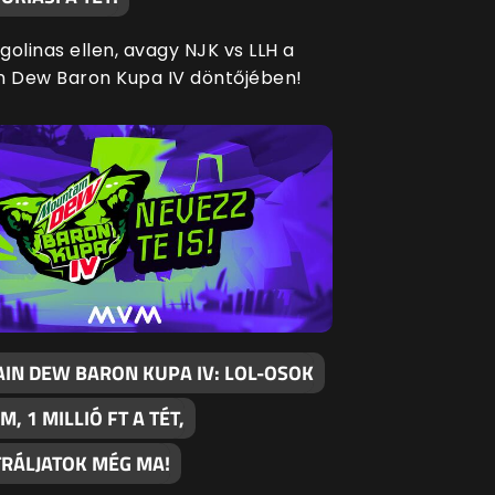
agolinas ellen, avagy NJK vs LLH a
n Dew Baron Kupa IV döntőjében!
IN DEW BARON KUPA IV: LOL-OSOK
M, 1 MILLIÓ FT A TÉT,
TRÁLJATOK MÉG MA!