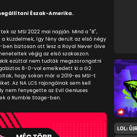
egállítani Észak-Amerika.
k az MSI 2022 mai napján. Mind a "B",
a küzdelmek, így fény derült az első négy
-ben biztosan ott lesz a Royal Never Give
meneteltek végig az első szakaszon.
 akik ezúttal nem tudták megszorongatni
agabiztos 8-0-val emelkedett ki a G2
oltak, hogy sokan már a 2019-es MSI-t
ket. Az NA LCS rajongóinak sem kell
y nem fenyegette az Evil Geniuses
znek a Rumble Stage-ben.
LOL: ÚJ