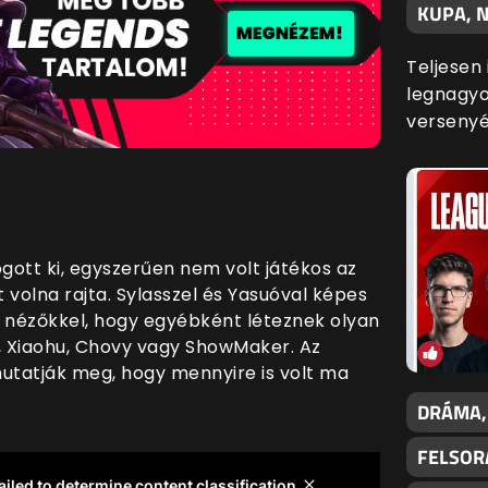
KUPA, N
Teljesen
legnagyo
versenyé
ogott ki, egyszerűen nem volt játékos az
t volna rajta. Sylasszel és Yasuóval képes
 a nézőkkel, hogy egyébként léteznek olyan
r, Xiaohu, Chovy vagy ShowMaker. Az
 mutatják meg, hogy mennyire is volt ma
DRÁMA,
FELSOR