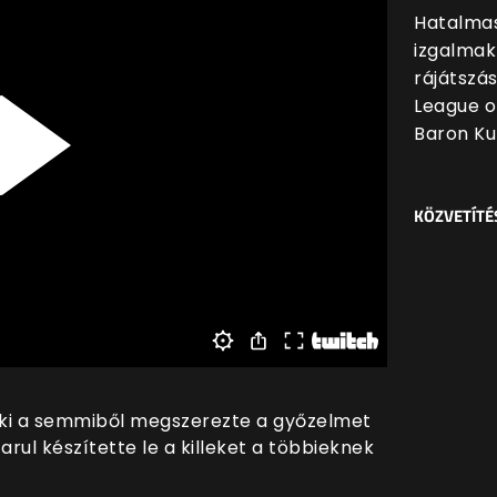
Hatalmas
izgalmak
rájátszá
League o
Baron Ku
KÖZVETÍTÉ
 aki a semmiből megszerezte a győzelmet
arul készítette le a killeket a többieknek