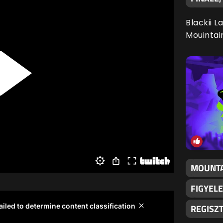
Blackii L
Mouintai
MOUNTA
FIGYELE
REGISZ