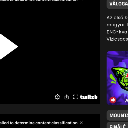
VÁLOGA
Az első 
magyar L
ENC-kval
Vizicsac
MOUNTA
FINÁLÉ,