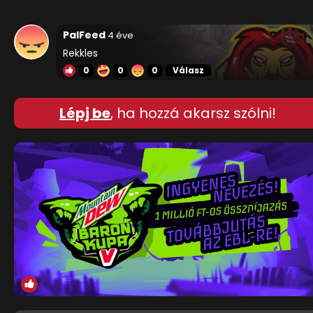
PalFeed
4 éve
Rekkles
0
0
0
Válasz
Lépj be
, ha hozzá akarsz szólni!