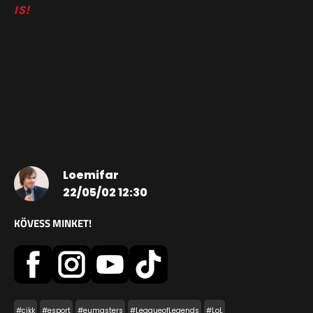
IS!
Loemifar
22/05/02 12:30
KÖVESS MINKET!
#cikk
#esport
#eumasters
#LeagueofLegends
#LoL