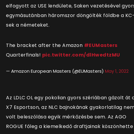
elfogyott az USE lendülete, Saken vezetésével gyor
egymásutánban háromszor döngölték földbe a KC
sek a németeket.
The bracket after the Amazon
#EUMasters
Quarterfinals!
pic.twitter.com/dlHwedtzMU
— Amazon European Masters (@EUMasters)
May 1, 2022
Az LDLC OL egy pokolian gyors szériában gázolt át 
X7 Esportson, az NLC bajnokának gyakorlatilag ne
volt beleszólása egyik mérkőzésbe sem. Az AGO
ROGUE főleg a kiemelkedő draftjainak köszönhette