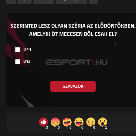
SZERINTED LESZ OLYAN SZÉRIA AZ ELŐDÖNTŐKBEN,
AMELYIK ÖT MECCSEN DŐL CSAK EL?
IGEN
NEM
SZAVAZOK
3
0
0
0
0
1