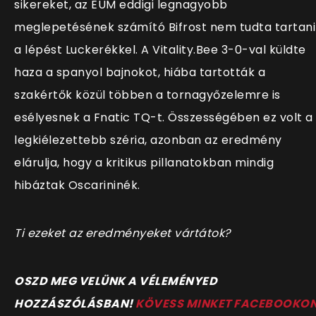
sikereket, az EUM eddigi legnagyobb
meglepetésének számító Bifrost nem tudta tartani
a lépést Luckerékkel. A Vitality.Bee 3-0-val küldte
haza a spanyol bajnokot, hiába tartották a
szakértők közül többen a tornagyőzelemre is
esélyesnek a Fnatic TQ-t. Összességében ez volt a
legkiélezettebb széria, azonban az eredmény
elárulja, hogy a kritikus pillanatokban mindig
hibáztak Oscarininék.
Ti ezeket az eredményeket vártátok?
OSZD MEG VELÜNK A VÉLEMÉNYED
HOZZÁSZÓLÁSBAN!
KÖVESS MINKET FACEBOOKO