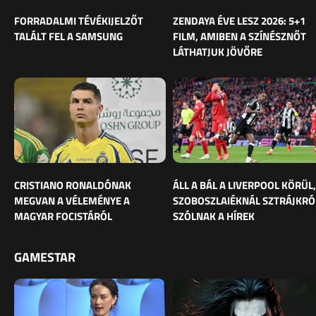
FORRADALMI TÉVÉKIJELZŐT
ZENDAYA ÉVE LESZ 2026: 5+1
TALÁLT FEL A SAMSUNG
FILM, AMIBEN A SZÍNÉSZNŐT
LÁTHATJUK JÖVŐRE
CRISTIANO RONALDÓNAK
ÁLL A BÁL A LIVERPOOL KÖRÜL,
MEGVAN A VÉLEMÉNYE A
SZOBOSZLAIÉKNÁL SZTRÁJKRÓ
MAGYAR FOCISTÁRÓL
SZÓLNAK A HÍREK
GAMESTAR