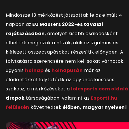
Mindössze 13 mérkőzést játszottak le az elmúlt 4
napban az
EU Masters 2022-es tavaszi
rájátszásában
, amelyet kisebb csalódásként
élhettek meg azok a nézők, akik az izgalmas és
kiélezett összecsapásokat részesítik előnyben. A
folytatásra szerencsére nem kell sokat várnotok,
ugyanis
holnap
és
holnapután
már az
elődöntőkkel folytatódik az egyenes kieséses
szakasz, a mérkőzéseket a
lolesports.com oldalá
dropok
társaságában, valamint az
Esport1.hu
felületén
követhetitek
élőben, magyar nyelven!