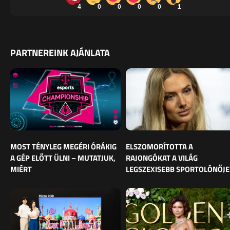
4
0
0
0
0
1
PARTNEREINK AJÁNLATA
MOST TÉNYLEG MEGÉRI ÓRÁKIG
ELSZOMORÍTOTTA A
A GÉP ELŐTT ÜLNI – MUTATJUK,
RAJONGÓKAT A VILÁG
MIÉRT
LEGSZEXISEBB SPORTOLÓNŐJE