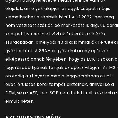
Gyakorlatilag lehetetlen eldönteni, de vannak
előjelek, amelyek alapján az egyik csapat mégis
kiemelkedhet a többiek közül. A T1 2022-ben még
nem veszített szériát, de mérkőzést is alig. 56 dara
kompetitív meccset vívtak Fakerék az Idézők
szurdokában, amelyből 48 alkalommal ők kerültek 
győztesként. A 86%-os győzelmi arány egészen
elképesztő annak fényében, hogy az LCK-t sokan a
legerősebb ligának tartják az egész világon. Az MSI
on eddig a T1 nyerte meg a leggyorsabban a Bo1-
eket, őrületes korai tempót diktálnak, amivel se a
DFM, se az AZE, se a SGB nem tudott mit kezdeni az
elmúlt héten.
EZT OLVASTAD MÁR?