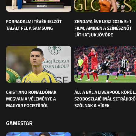
FORRADALMI TÉVÉKIJELZŐT
ZENDAYA ÉVE LESZ 2026: 5+1
TALÁLT FEL A SAMSUNG
FILM, AMIBEN A SZÍNÉSZNŐT
LÁTHATJUK JÖVŐRE
CRISTIANO RONALDÓNAK
ÁLL A BÁL A LIVERPOOL KÖRÜL,
MEGVAN A VÉLEMÉNYE A
SZOBOSZLAIÉKNÁL SZTRÁJKRÓ
MAGYAR FOCISTÁRÓL
SZÓLNAK A HÍREK
GAMESTAR