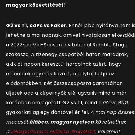
magyar közvetítését!
G2 vs T1, caPs vs Faker.
Ennél jobb nyitánya nem i
lehetne a mai napnak, amivel hivatalosan elkezdőd
a 2022-es Mid-Season Invitational Rumble Stage
szakasza. A tizenegy csapatból hatan maradtak,
akik öt napon keresztül harcolnak azért, hogy
eldöntsék egymás között, ki folytathatja az
elődöntőkben. Két összecsapásra garantáltan
üljetek oda a képernyők elé, ugyanis mind a már
korábban emlegetett G2 vs T1, mind a G2 vs RNG
gyakorlatilag egy döntővel ér fel.
A mai nap összes
meccsét
élőben, magyar nyelven
követhetitek
a
l
olesports.com oldalán dropokért
, valamint