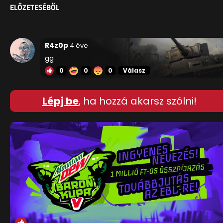
ELŐZETESÉBŐL
R4z0p
4 éve
gg
0
0
0
Válasz
Lépj be
, ha hozzá akarsz szólni!