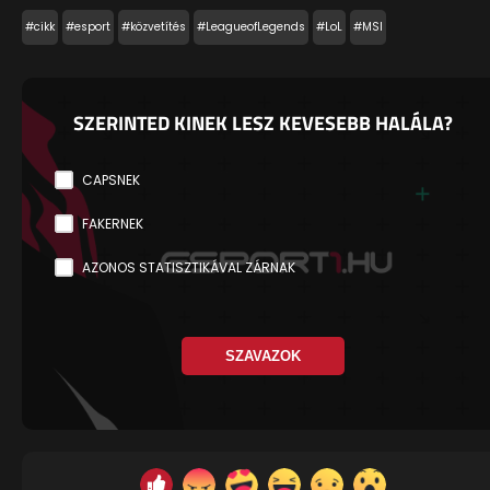
#cikk
#esport
#közvetítés
#LeagueofLegends
#LoL
#MSI
SZERINTED KINEK LESZ KEVESEBB HALÁLA?
CAPSNEK
FAKERNEK
AZONOS STATISZTIKÁVAL ZÁRNAK
SZAVAZOK