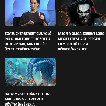
EGY ZUCKERBERGET GÚNYOLÓ
JASON MOMOA SZERINT LOBO
PÓLÓ, AMI TÖBBET HOZOTT A
MEGJELENÉSE A SUPERGIRL-
BLUESKYNAK, MINT KÉT ÉV
FILMBEN HŰ LESZ A
ÜZLETI TEVÉKENYSÉGE
KÉPREGÉNYEKHEZ
HATALMAS BOTRÁNY LETT AZ
ARK: SURVIVAL EVOLVED
BŐVÍTMÉNYÉNEK AI