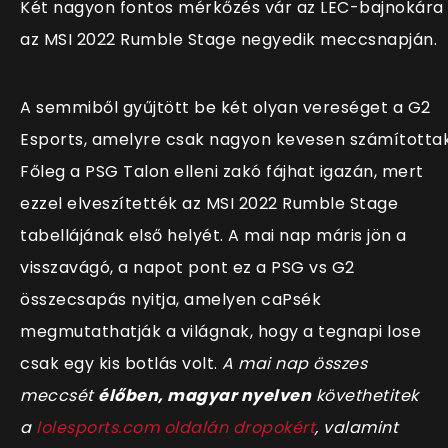
Két nagyon fontos mérkőzés vár az LEC-bajnokára
az MSI 2022 Rumble Stage negyedik meccsnapján.
A semmiből gyűjtött be két olyan vereséget a G2
Esports, amelyre csak nagyon kevesen számítottak
Főleg a PSG Talon elleni zakó fájhat igazán, mert
ezzel elveszítették az MSI 2022 Rumble Stage
tabellájának első helyét. A mai nap máris jön a
visszavágó, a napot pont ez a PSG vs G2
összecsapás nyitja, amelyen caPsék
megmutathatják a világnak, hogy a tegnapi lose
csak egy kis botlás volt.
A
mai nap összes
meccsét
élőben, magyar nyelven
követhetitek
a
l
olesports.com oldalán dropokért
, valamint