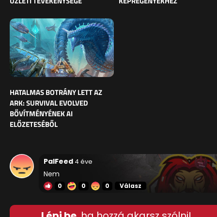
ÜZLETI TEVÉKENYSÉGE
KÉPREGÉNYEKHEZ
HATALMAS BOTRÁNY LETT AZ
ARK: SURVIVAL EVOLVED
BŐVÍTMÉNYÉNEK AI
ELŐZETESÉBŐL
PalFeed
4 éve
Nem
0
0
0
Válasz
Lépj be
, ha hozzá akarsz szólni!