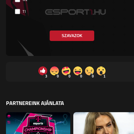
T1
SZAVAZOK
3
0
0
0
0
1
PARTNEREINK AJÁNLATA