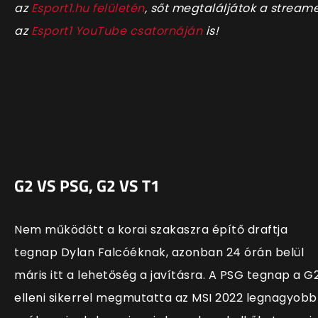
az
Esport1.hu felületén
, sőt megtaláljátok a stream
az
Esport1 YouTube csatornáján
is!
G2 VS PSG, G2 VS T1
Nem működött a korai szakaszra építő draftja
tegnap Dylan Falcóéknak, azonban 24 órán belül
máris itt a lehetőség a javításra. A PSG tegnap a G
elleni sikerrel megmutatta az MSI 2022 legnagyobb