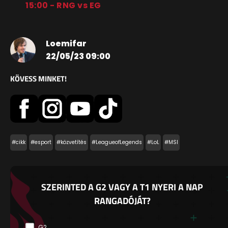
15:00 - RNG vs EG
Loemifar
22/05/23 09:00
KÖVESS MINKET!
#cikk
#esport
#közvetítés
#LeagueofLegends
#LoL
#MSI
SZERINTED A G2 VAGY A T1 NYERI A NAP
RANGADÓJÁT?
G2