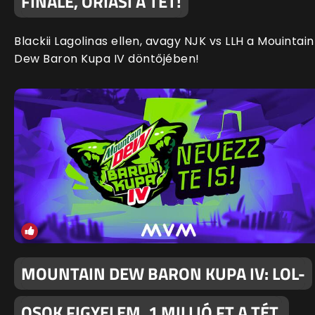
FINÁLÉ, ÓRIÁSI A TÉT!
Blackii Lagolinas ellen, avagy NJK vs LLH a Mouintain
Dew Baron Kupa IV döntőjében!
MOUNTAIN DEW BARON KUPA IV: LOL-
OSOK FIGYELEM, 1 MILLIÓ FT A TÉT,