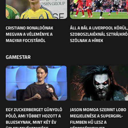
CRISTIANO RONALDÓNAK
ÁLL A BÁL A LIVERPOOL KÖRÜL,
MEGVAN A VÉLEMÉNYE A
SZOBOSZLAIÉKNÁL SZTRÁJKRÓ
MAGYAR FOCISTÁRÓL
SZÓLNAK A HÍREK
GAMESTAR
EGY ZUCKERBERGET GÚNYOLÓ
JASON MOMOA SZERINT LOBO
PÓLÓ, AMI TÖBBET HOZOTT A
MEGJELENÉSE A SUPERGIRL-
BLUESKYNAK, MINT KÉT ÉV
FILMBEN HŰ LESZ A