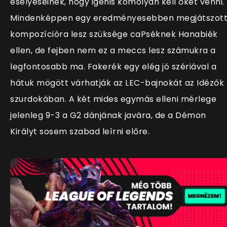
esélyeseinek, hogy igenis komolyan kell őket venni.
Mindenképpen egy eredményesebben megjátszot
kompozícióra lesz szüksége caPséknek Hanabiék
ellen, de fejben nem ez a meccs lesz számukra a
legfontosabb ma. Fakerék egy elég jó szériával a
hátuk mögött várhatják az LEC-bajnokát az Idézők
szurdokában. A két mides egymás elleni mérlege
jelenleg 9-3 a G2 dánjának javára, de a Démon
Királyt sosem szabad leírni előre.