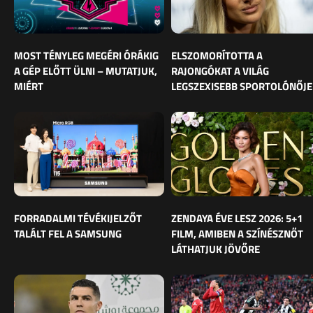
MOST TÉNYLEG MEGÉRI ÓRÁKIG
ELSZOMORÍTOTTA A
A GÉP ELŐTT ÜLNI – MUTATJUK,
RAJONGÓKAT A VILÁG
MIÉRT
LEGSZEXISEBB SPORTOLÓNŐJE
FORRADALMI TÉVÉKIJELZŐT
ZENDAYA ÉVE LESZ 2026: 5+1
TALÁLT FEL A SAMSUNG
FILM, AMIBEN A SZÍNÉSZNŐT
LÁTHATJUK JÖVŐRE