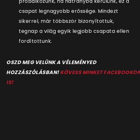
próbálkozunk, ha hátrányba kerülünk, ez a
csapat legnagyobb erőssége. Mindezt
sikerrel, már többször bizonyítottuk,
tegnap a világ egyik legjobb csapata ellen
fordítottunk.
OSZD MEG VELÜNK A VÉLEMÉNYED
HOZZÁSZÓLÁSBAN!
KÖVESS MINKET FACEBOOKO
IS!