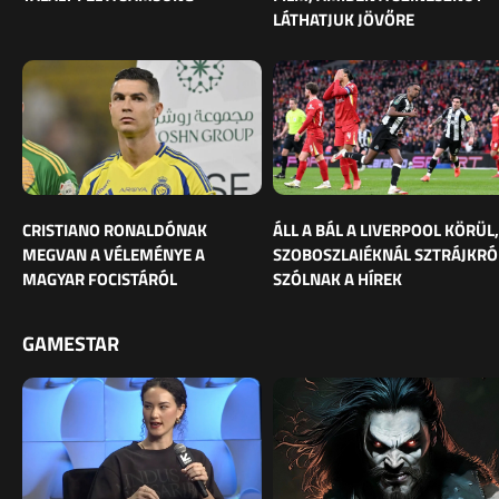
LÁTHATJUK JÖVŐRE
CRISTIANO RONALDÓNAK
ÁLL A BÁL A LIVERPOOL KÖRÜL,
MEGVAN A VÉLEMÉNYE A
SZOBOSZLAIÉKNÁL SZTRÁJKRÓ
MAGYAR FOCISTÁRÓL
SZÓLNAK A HÍREK
GAMESTAR