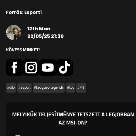
Forrás: Esport1
12th Man
22/05/25 21:30
KÖVESS MINKET!
#cikk
#esport
#LeagueofLegends
#LoL
#MSI
MELYIKÜK TELJESÍTMÉNYE TETSZETT A LEGJOBBAN
AZ MSI-ON?