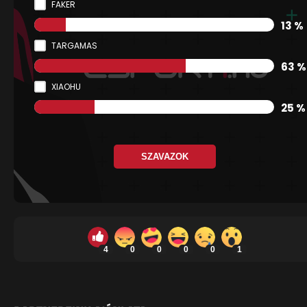
FAKER
13 %
TARGAMAS
63 %
XIAOHU
25 %
SZAVAZOK
4
0
0
0
0
1