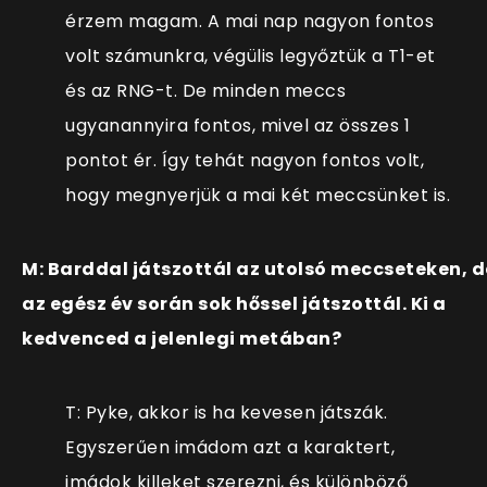
érzem magam. A mai nap nagyon fontos
volt számunkra, végülis legyőztük a T1-et
és az RNG-t. De minden meccs
ugyanannyira fontos, mivel az összes 1
pontot ér. Így tehát nagyon fontos volt,
hogy megnyerjük a mai két meccsünket is.
M: Barddal játszottál az utolsó meccseteken, d
az egész év során sok hőssel játszottál. Ki a
kedvenced a jelenlegi metában?
T: Pyke, akkor is ha kevesen játszák.
Egyszerűen imádom azt a karaktert,
imádok killeket szerezni, és különböző