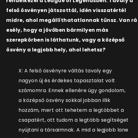
rendelkezel a League of Legendsben. Tavaly a
felső ösvényen játszottál, idén visszatértél
midre, ahol megállíthatatlannak tűnsz. Van rá
esély, hogy a jövőben bármilyen más
szerepkörben is láthatunk, vagy a középső
ösvény a legjobb hely, ahol lehetsz?
X: A felső ösvényre váltás tavaly egy
nagyon új és érdekes tapasztalat volt
számomra. Ennek ellenére úgy gondolom,
a középső ösvény sokkal jobban illik
hozzám, mert ott tehetem a legtöbbet a
csapatért, ott tudom a legtöbb segítséget
nyújtani a társaimnak. A mid a legjobb lane