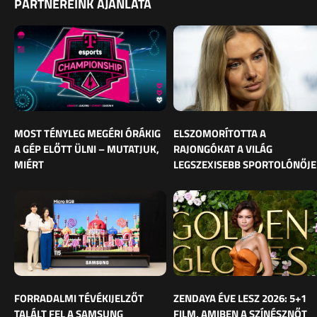
PARTNEREINK AJÁNLATA
MOST TÉNYLEG MEGÉRI ÓRÁKIG
ELSZOMORÍTOTTA A
A GÉP ELŐTT ÜLNI – MUTATJUK,
RAJONGÓKAT A VILÁG
MIÉRT
LEGSZEXISEBB SPORTOLÓNŐJE
FORRADALMI TÉVÉKIJELZŐT
ZENDAYA ÉVE LESZ 2026: 5+1
TALÁLT FEL A SAMSUNG
FILM, AMIBEN A SZÍNÉSZNŐT