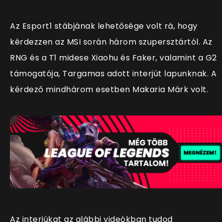
Az Esport1 stábjának lehetősége volt rá, hogy
kérdezzen az MSI során három szupersztártól. Az
RNG és a T1 midese Xiaohu és Faker, valamint a G2
támogatója, Targamas adott interjút lapunknak. A
kérdező mindhárom esetben Makaria Márk volt.
Az interjúkat az alábbi videókban tudod