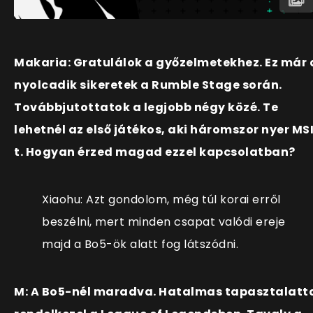
Makaria: Gratulálok a győzelmetekhez. Ez már 
nyolcadik sikeretek a Rumble Stage során.
Továbbjutottatok a legjobb négy közé. Te
lehetnél az első játékos, aki háromszor nyer MS
t. Hogyan érzed magad ezzel kapcsolatban?
Xiaohu: Azt gondolom, még túl korai erről
beszélni, mert minden csapat valódi ereje
majd a Bo5-ök alatt fog látszódni.
M: A Bo5-nél maradva. Hatalmas tapasztalatt