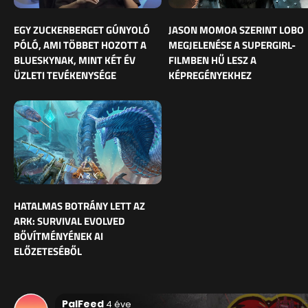
EGY ZUCKERBERGET GÚNYOLÓ
JASON MOMOA SZERINT LOBO
PÓLÓ, AMI TÖBBET HOZOTT A
MEGJELENÉSE A SUPERGIRL-
BLUESKYNAK, MINT KÉT ÉV
FILMBEN HŰ LESZ A
ÜZLETI TEVÉKENYSÉGE
KÉPREGÉNYEKHEZ
HATALMAS BOTRÁNY LETT AZ
ARK: SURVIVAL EVOLVED
BŐVÍTMÉNYÉNEK AI
ELŐZETESÉBŐL
PalFeed
4 éve