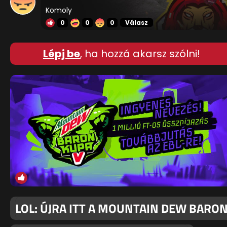
Komoly
0
0
0
Válasz
Lépj be
, ha hozzá akarsz szólni!
LOL: ÚJRA ITT A MOUNTAIN DEW BARO