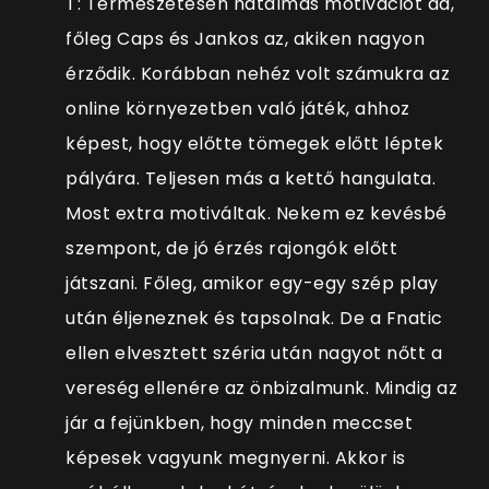
T: Természetesen hatalmas motivációt ad,
főleg Caps és Jankos az, akiken nagyon
érződik. Korábban nehéz volt számukra az
online környezetben való játék, ahhoz
képest, hogy előtte tömegek előtt léptek
pályára. Teljesen más a kettő hangulata.
Most extra motiváltak. Nekem ez kevésbé
szempont, de jó érzés rajongók előtt
játszani. Főleg, amikor egy-egy szép play
után éljeneznek és tapsolnak. De a Fnatic
ellen elvesztett széria után nagyot nőtt a
vereség ellenére az önbizalmunk. Mindig az
jár a fejünkben, hogy minden meccset
képesek vagyunk megnyerni. Akkor is