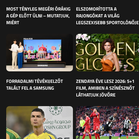
MOST TÉNYLEG MEGÉRI ÓRÁKIG
ELSZOMORÍTOTTA A
A GÉP ELŐTT ÜLNI – MUTATJUK,
RAJONGÓKAT A VILÁG
MIÉRT
LEGSZEXISEBB SPORTOLÓNŐJE
FORRADALMI TÉVÉKIJELZŐT
ZENDAYA ÉVE LESZ 2026: 5+1
TALÁLT FEL A SAMSUNG
FILM, AMIBEN A SZÍNÉSZNŐT
LÁTHATJUK JÖVŐRE