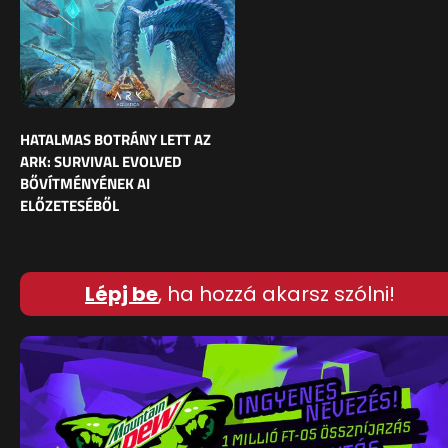
HATALMAS BOTRÁNY LETT AZ
ARK: SURVIVAL EVOLVED
BŐVÍTMÉNYÉNEK AI
ELŐZETESÉBŐL
Lépj be
, ha hozzá akarsz szólni!