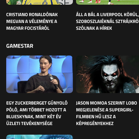
CRISTIANO RONALDÓNAK
ÁLL A BÁL A LIVERPOOL KÖRÜL,
MEGVAN A VÉLEMÉNYE A
SZOBOSZLAIÉKNÁL SZTRÁJKRÓ
MAGYAR FOCISTÁRÓL
SZÓLNAK A HÍREK
GAMESTAR
EGY ZUCKERBERGET GÚNYOLÓ
JASON MOMOA SZERINT LOBO
PÓLÓ, AMI TÖBBET HOZOTT A
MEGJELENÉSE A SUPERGIRL-
BLUESKYNAK, MINT KÉT ÉV
FILMBEN HŰ LESZ A
ÜZLETI TEVÉKENYSÉGE
KÉPREGÉNYEKHEZ