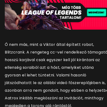
Ő nem más, mint a Viktor által épített robot,
Blitzcrank. A rengeteg cc-vel rendelkező támogat
hosszú karjával csak egyszer kell jól kirántani az
ellenség soraiból azt a hőst, amelyiket utána
gyorsan el lehet tüntetni. Valami hasonló
játszódhatott le az alábbi videó főszereplőjében is,
azonban arra nem gondolt, hogy ebben a helyzetb
Aatrox inkább megköszöni az invitációt, minthogy
megijedjen a torony alá rántástól.