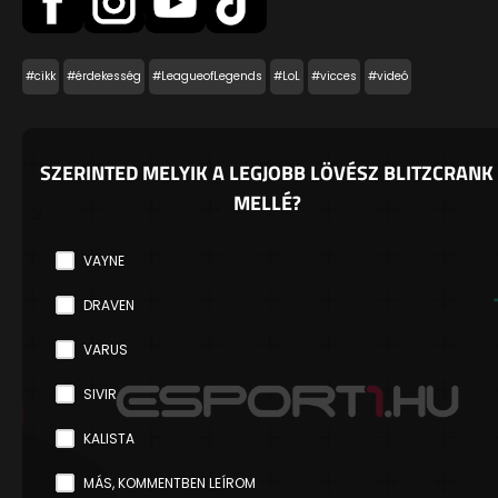
#cikk
#érdekesség
#LeagueofLegends
#LoL
#vicces
#videó
SZERINTED MELYIK A LEGJOBB LÖVÉSZ BLITZCRANK
MELLÉ?
VAYNE
DRAVEN
VARUS
SIVIR
KALISTA
MÁS, KOMMENTBEN LEÍROM